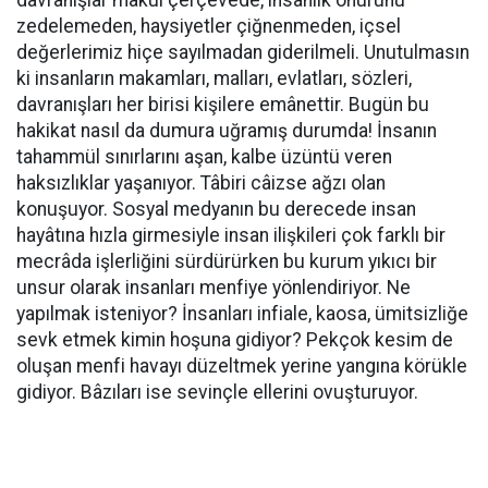
davranışlar mâkul çerçevede, insanlık onurunu
zedelemeden, haysiyetler çiğnenmeden, içsel
değerlerimiz hiçe sayılmadan giderilmeli. Unutulmasın
ki insanların makamları, malları, evlatları, sözleri,
davranışları her birisi kişilere emânettir. Bugün bu
hakikat nasıl da dumura uğramış durumda! İnsanın
tahammül sınırlarını aşan, kalbe üzüntü veren
haksızlıklar yaşanıyor. Tâbiri câizse ağzı olan
konuşuyor. Sosyal medyanın bu derecede insan
hayâtına hızla girmesiyle insan ilişkileri çok farklı bir
mecrâda işlerliğini sürdürürken bu kurum yıkıcı bir
unsur olarak insanları menfiye yönlendiriyor. Ne
yapılmak isteniyor? İnsanları infiale, kaosa, ümitsizliğe
sevk etmek kimin hoşuna gidiyor? Pekçok kesim de
oluşan menfi havayı düzeltmek yerine yangına körükle
gidiyor. Bâzıları ise sevinçle ellerini ovuşturuyor.