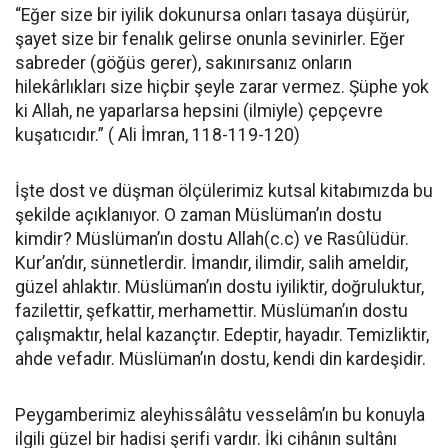
“Eğer size bir iyilik dokunursa onları tasaya düşürür,
şayet size bir fenalık gelirse onunla sevinirler. Eğer
sabreder (göğüs gerer), sakınırsanız onların
hilekârlıkları size hiçbir şeyle zarar vermez. Şüphe yok
ki Allah, ne yaparlarsa hepsini (ilmiyle) çepçevre
kuşatıcıdır.” ( Ali İmran, 118-119-120)
İşte dost ve düşman ölçülerimiz kutsal kitabımızda bu
şekilde açıklanıyor. O zaman Müslüman’ın dostu
kimdir? Müslüman’ın dostu Allah(c.c) ve Rasûlüdür.
Kur’an’dır, sünnetlerdir. İmandır, ilimdir, salih ameldir,
güzel ahlaktır. Müslüman’ın dostu iyiliktir, doğruluktur,
fazilettir, şefkattir, merhamettir. Müslüman’ın dostu
çalışmaktır, helal kazançtır. Edeptir, hayadır. Temizliktir,
ahde vefadır. Müslüman’ın dostu, kendi din kardeşidir.
Peygamberimiz aleyhissâlâtu vesselâm’ın bu konuyla
ilgili güzel bir hadisi şerifi vardır. İki cihânın sultânı