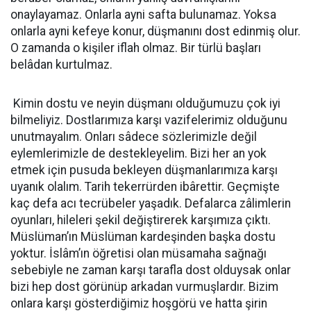
onaylayamaz. Onlarla ayni safta bulunamaz. Yoksa
onlarla ayni kefeye konur, düşmanını dost edinmiş olur.
O zamanda o kişiler iflah olmaz. Bir türlü başları
belâdan kurtulmaz.
Kimin dostu ve neyin düşmanı olduğumuzu çok iyi
bilmeliyiz. Dostlarımıza karşı vazifelerimiz olduğunu
unutmayalım. Onları sâdece sözlerimizle değil
eylemlerimizle de destekleyelim. Bizi her an yok
etmek için pusuda bekleyen düşmanlarımıza karşı
uyanık olalım. Tarih tekerrürden ibârettir. Geçmişte
kaç defa acı tecrübeler yaşadık. Defalarca zâlimlerin
oyunları, hileleri şekil değiştirerek karşımıza çıktı.
Müslüman’ın Müslüman kardeşinden başka dostu
yoktur. İslâm’ın öğretisi olan müsamaha sağnağı
sebebiyle ne zaman karşı tarafla dost olduysak onlar
bizi hep dost görünüp arkadan vurmuşlardır. Bizim
onlara karşı gösterdiğimiz hoşgörü ve hatta şirin