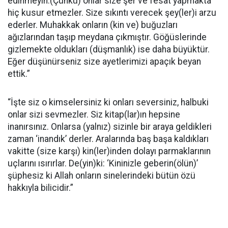
edinmeyin.(Çünkü) onlar size şer ve fesat yapmakta
hiç kusur etmezler. Size sıkıntı verecek şey(ler)i arzu
ederler. Muhakkak onların (kin ve) buğuzları
ağızlarından taşıp meydana çıkmıştır. Göğüslerinde
gizlemekte oldukları (düşmanlık) ise daha büyüktür.
Eğer düşünürseniz size ayetlerimizi apaçık beyan
ettik.”
“İşte siz o kimselersiniz ki onları seversiniz, halbuki
onlar sizi sevmezler. Siz kitap(lar)ın hepsine
inanırsınız. Onlarsa (yalnız) sizinle bir araya geldikleri
zaman ‘inandık’ derler. Aralarında baş başa kaldıkları
vakitte (size karşı) kin(ler)inden dolayı parmaklarının
uçlarını ısırırlar. De(yin)ki: ‘Kininizle geberin(ölün)’
şüphesiz ki Allah onların sinelerindeki bütün özü
hakkıyla bilicidir.”