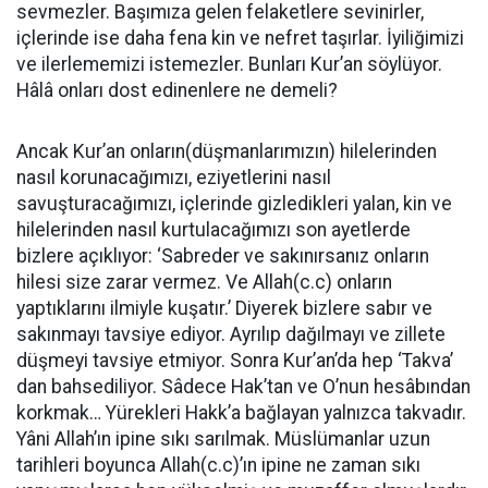
sevmezler. Başımıza gelen felaketlere sevinirler,
içlerinde ise daha fena kin ve nefret taşırlar. İyiliğimizi
ve ilerlememizi istemezler. Bunları Kur’an söylüyor.
Hâlâ onları dost edinenlere ne demeli?
Ancak Kur’an onların(düşmanlarımızın) hilelerinden
nasıl korunacağımızı, eziyetlerini nasıl
savuşturacağımızı, içlerinde gizledikleri yalan, kin ve
hilelerinden nasıl kurtulacağımızı son ayetlerde
bizlere açıklıyor: ‘Sabreder ve sakınırsanız onların
hilesi size zarar vermez. Ve Allah(c.c) onların
yaptıklarını ilmiyle kuşatır.’ Diyerek bizlere sabır ve
sakınmayı tavsiye ediyor. Ayrılıp dağılmayı ve zillete
düşmeyi tavsiye etmiyor. Sonra Kur’an’da hep ‘Takva’
dan bahsediliyor. Sâdece Hak’tan ve O’nun hesâbından
korkmak… Yürekleri Hakk’a bağlayan yalnızca takvadır.
Yâni Allah’ın ipine sıkı sarılmak. Müslümanlar uzun
tarihleri boyunca Allah(c.c)’ın ipine ne zaman sıkı