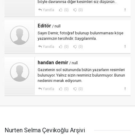
böyle davranırsa diğer kesimleri siz düşünün..
Yanıtla
(0)
(0)
Editör
/ null
Sayın Demir, fotoğraf bulunup bulunmaması köşe
yazarımızın tercihidir. Saygılarımla.
Yanıtla
(0)
(0)
handan demir
/ null
Gazetenin sol sütununda bütün yazarların resimleri
bulunuyor. Yalnız sizin resminiz bulunmuyor. Bunun
nedenini merak ediyorum.
Yanıtla
(0)
(0)
Nurten Selma Çevikoğlu Arşivi