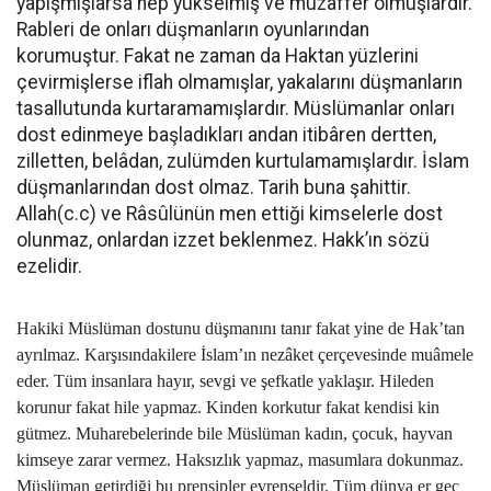
yapışmışlarsa hep yükselmiş ve muzaffer olmuşlardır.
Rableri de onları düşmanların oyunlarından
korumuştur. Fakat ne zaman da Haktan yüzlerini
çevirmişlerse iflah olmamışlar, yakalarını düşmanların
tasallutunda kurtaramamışlardır. Müslümanlar onları
dost edinmeye başladıkları andan itibâren dertten,
zilletten, belâdan, zulümden kurtulamamışlardır. İslam
düşmanlarından dost olmaz. Tarih buna şahittir.
Allah(c.c) ve Râsûlünün men ettiği kimselerle dost
olunmaz, onlardan izzet beklenmez. Hakk’ın sözü
ezelidir.
Hakiki Müslüman dostunu düşmanını tanır fakat yine de Hak’tan
ayrılmaz. Karşısındakilere İslam’ın nezâket çerçevesinde muâmele
eder. Tüm insanlara hayır, sevgi ve şefkatle yaklaşır. Hileden
korunur fakat hile yapmaz. Kinden korkutur fakat kendisi kin
gütmez. Muharebelerinde bile Müslüman kadın, çocuk, hayvan
kimseye zarar vermez. Haksızlık yapmaz, masumlara dokunmaz.
Müslüman getirdiği bu prensipler evrenseldir. Tüm dünya er geç