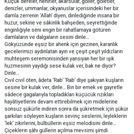
Küçük dereler, nehirler, akarsular, göller, göletler,
denizler, ummanlar, okyanuslar içerisindeki her bir
damla zerrenin ‘Allah’ diyen, dinlediğinde insana bir
huzur, sekine ve sâkinlik bahşeden, seyrettiğinde
enginliğiyle seni engin bir rahatlamaya götüren
damlaların ve dalgaların sesini dinle…
Gökyüzünde eşsiz bir ahenk için gezinen, karanlık
gecelerimizi aydınlatan ayın ve çeşit çeşit yıldızların
muhteşem seremonisinden yansıyan her bir ışık
huzmesinin yaydığı sese kulak ver, bak ne diyor?
Dinle…
Cıvıl cıvıl öten, âdeta ‘Rab’ ‘Rab’ diye şakıyan kuşların
sesine bir kulak ver, dinle… Bin bir emek ve gayretle
sâdece gagalarıyla topladıkları küçücük rızıkları
hayâtiyetlerini devam ettirebilmek için midelerine
sonsuz şükürle indiren sonra da şükretmek için şükür
şarkıları söyleyen kuşların sevinç seslerini, leyleklerin
‘lek’ zikirlerini, bülbüllerin eşsiz melodisini dinle…
Çiçeklerin şâhı güllerin açılma mevsimi şimdi.