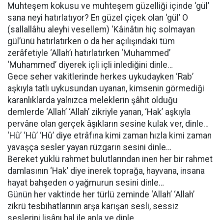
Muhteşem kokusu ve muhteşem güzelliği içinde ‘gül’
sana neyi hatırlatıyor? En güzel çiçek olan ‘gül’ O
(sallallâhu aleyhi vesellem) ‘Kâinâtın hiç solmayan
gül’ünü hatırlatırken o da her açılışındaki tüm
zerâfetiyle ‘Allah’ı hatırlatırken ‘Muhammed’
‘Muhammed’ diyerek içli içli inlediğini dinle…
Gece seher vakitlerinde herkes uykudayken ‘Rab’
aşkıyla tatlı uykusundan uyanan, kimsenin görmediği
karanlıklarda yalnızca meleklerin şâhit olduğu
demlerde ‘Allah’ ‘Allah’ zikriyle yanan, ‘Hak’ aşkıyla
pervâne olan gerçek âşıkların sesine kulak ver, dinle…
‘Hû’ ‘Hû’ ‘Hû’ diye etrâfına kimi zaman hızla kimi zaman
yavaşça sesler yayan rüzgarın sesini dinle…
Bereket yüklü rahmet bulutlarından inen her bir rahmet
damlasının ‘Hak’ diye inerek toprağa, hayvana, insana
hayat bahşeden o yağmurun sesini dinle…
Günün her vaktinde her türlü zeminde ‘Allah’ ‘Allah’
zikrü tesbihatlarının arşa karışan sesli, sessiz
seslerini lisânı hal ile anla ve dinle…