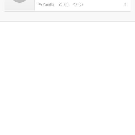
Yanıtla
(4)
(0)