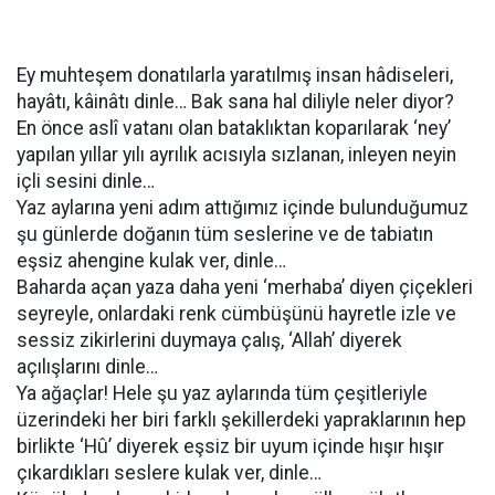
Ey muhteşem donatılarla yaratılmış insan hâdiseleri,
hayâtı, kâinâtı dinle… Bak sana hal diliyle neler diyor?
En önce aslî vatanı olan bataklıktan koparılarak ‘ney’
yapılan yıllar yılı ayrılık acısıyla sızlanan, inleyen neyin
içli sesini dinle…
Yaz aylarına yeni adım attığımız içinde bulunduğumuz
şu günlerde doğanın tüm seslerine ve de tabiatın
eşsiz ahengine kulak ver, dinle…
Baharda açan yaza daha yeni ‘merhaba’ diyen çiçekleri
seyreyle, onlardaki renk cümbüşünü hayretle izle ve
sessiz zikirlerini duymaya çalış, ‘Allah’ diyerek
açılışlarını dinle…
Ya ağaçlar! Hele şu yaz aylarında tüm çeşitleriyle
üzerindeki her biri farklı şekillerdeki yapraklarının hep
birlikte ‘Hû’ diyerek eşsiz bir uyum içinde hışır hışır
çıkardıkları seslere kulak ver, dinle…