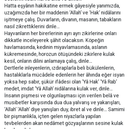
Hatta eşyânın hakikatine ermek gâyesiyle yanımızda,
uzağımızda her bir maddenin ‘Allah’ ve ‘Hak’ nidâlarını
işitmeye çalış. Duvarların, divanın, masanın, tabakların
nasıl zikrettiklerini dinle…
Hayvanların her birerlerinin ayrı ayrı zikirlerine onları
dikkatle inceleyerek şâhit olacaksın. Köpeğin
havlamasında, kedinin miyavlamasında, aslanın
kükremesinde, horozun ötüşündeki zikirlere kulak
kesil, onların dilini anlamaya çalış, dinle…
Dertlerle inleyenlerin, ızdıraplarla beli bükülenlerin,
hastalıklarla mücâdele edenlerin her âhında eğer isyan
yoksa hep sabır, şükür ifâdesi olan ‘Yâ Hak’ ‘Yâ Rab’
medet, imdat ‘Yâ Allah’ nidâlarına kulak ver, dinle…
İnsanın pişmesi ve olgunlaşması için verilen belâ ve
musibetler karşısında dua dua yalvarış ve yakarışları,
‘Allah’ ‘Allah’ diye yanışları duy, ibret al ve dinle… Samimi
bir pişmanlıkla, içten gelen niyazlarla yapılan
tevbelerden akan nedâmet gözyaşlarının sesine kulak