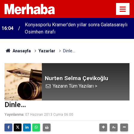
Konyasporlu Kramer'den yıllar sonra Galatasaraylı
16:04
Osimhen itirafı
Anasayfa
Yazarlar
Dinle…
Nurten Selma Çevikoğlu
Yazarın Tüm Yazıları >
Dinle…
Yayınlanma:
07 Haziran 2013 Cuma 06:00