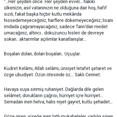
“…Her şeyden önce. Her şeyden evvel… hakiki
ülkenizin, asıl vatanınızın ne olduğuna dair hoş, hafif
sızılı, fakat başka hiçbir kutlu mekânda
hissedemeyeceğiniz, harflere dökemeyeceğiniz, lisanı
imdada çağıramayacağınız, sadece Tanrı’dan medet
umacağınız, altıncı.. dokuzuncu hisleri de devreye
sokan.. aktarımlar açılımlar kanatlanışlar…
Boşalan dolan, dolan boşalan.. Uçuşlar.
Kudret Kelâmı, Allah selâmı, ünsiyet letafet şetaret ve
özge ubudiyet. Özün ötesinde öz... Saklı Cennet.
Havaya suya sinmiş ruhaniyet. Dağlarda dile gelen
selâmet, dorukların çağrısı, hürriyet içre hürriyet…
Semadan inen helva; halis niyet gayret, kutlu şehadet…
Göze giren, yüreğe inen tatlı mukabeleler, varlığa sinen