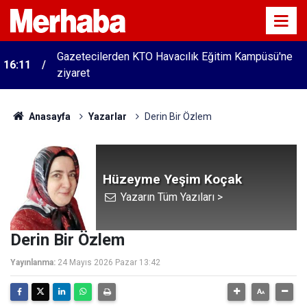
15:45
Başkan Pekyatırmacı’dan esnaf ziyareti
Anasayfa
Yazarlar
Derin Bir Özlem
Hüzeyme Yeşim Koçak
Yazarın Tüm Yazıları >
Derin Bir Özlem
Yayınlanma:
24 Mayıs 2026 Pazar 13:42