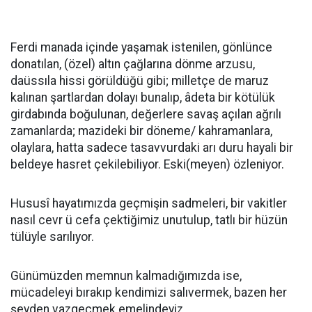
Ferdi manada içinde yaşamak istenilen, gönlünce
donatılan, (özel) altın çağlarına dönme arzusu,
daüssıla hissi görüldüğü gibi; milletçe de maruz
kalınan şartlardan dolayı bunalıp, âdeta bir kötülük
girdabında boğulunan, değerlere savaş açılan ağrılı
zamanlarda; mazideki bir döneme/ kahramanlara,
olaylara, hatta sadece tasavvurdaki arı duru hayali bir
beldeye hasret çekilebiliyor. Eski(meyen) özleniyor.
Hususî hayatımızda geçmişin sadmeleri, bir vakitler
nasıl cevr ü cefa çektiğimiz unutulup, tatlı bir hüzün
tülüyle sarılıyor.
Günümüzden memnun kalmadığımızda ise,
mücadeleyi bırakıp kendimizi salıvermek, bazen her
şeyden vazgeçmek emelindeyiz.