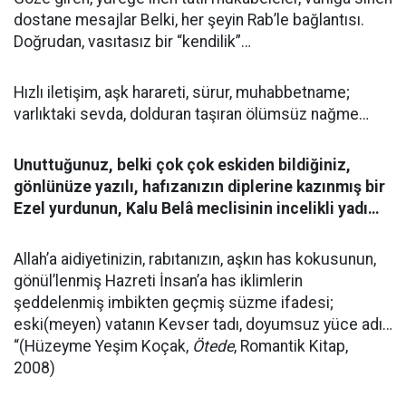
dostane mesajlar Belki, her şeyin Rab’le bağlantısı.
Doğrudan, vasıtasız bir “kendilik”…
Hızlı iletişim, aşk harareti, sürur, muhabbetname;
varlıktaki sevda, dolduran taşıran ölümsüz nağme…
Unuttuğunuz, belki çok çok eskiden bildiğiniz,
gönlünüze yazılı, hafızanızın diplerine kazınmış bir
Ezel yurdunun, Kalu Belâ meclisinin incelikli yadı…
Allah’a aidiyetinizin, rabıtanızın, aşkın has kokusunun,
gönül’lenmiş Hazreti İnsan’a has iklimlerin
şeddelenmiş imbikten geçmiş süzme ifadesi;
eski(meyen) vatanın Kevser tadı, doyumsuz yüce adı…
“(Hüzeyme Yeşim Koçak,
Ötede
, Romantik Kitap,
2008)