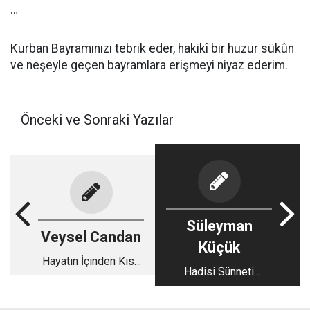
…
Kurban Bayramınızı tebrik eder, hakikî bir huzur sükûn
ve neşeyle geçen bayramlara erişmeyi niyaz ederim.
Önceki ve Sonraki Yazılar
Süleyman
Veysel Candan
Küçük
Hayatın İçinden Kısa
Hadisi Sünneti
Kısa - 109
Kimden
Öğreneceğiz?