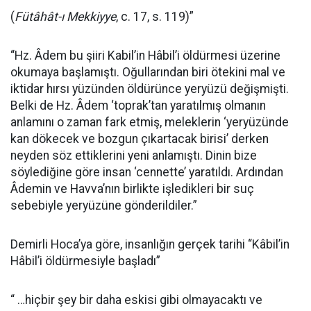
(
Fütâhât-ı Mekkiyye
, c. 17, s. 119)”
“Hz. Âdem bu şiiri Kabil’in Hâbil’i öldürmesi üzerine
okumaya başlamıştı. Oğullarından biri ötekini mal ve
iktidar hırsı yüzünden öldürünce yeryüzü değişmişti.
Belki de Hz. Âdem ‘toprak’tan yaratılmış olmanın
anlamını o zaman fark etmiş, meleklerin ‘yeryüzünde
kan dökecek ve bozgun çıkartacak birisi’ derken
neyden söz ettiklerini yeni anlamıştı. Dinin bize
söylediğine göre insan ‘cennette’ yaratıldı. Ardından
Âdemin ve Havva’nın birlikte işledikleri bir suç
sebebiyle yeryüzüne gönderildiler.”
Demirli Hoca’ya göre, insanlığın gerçek tarihi “Kâbil’in
Hâbil’i öldürmesiyle başladı”
“ …hiçbir şey bir daha eskisi gibi olmayacaktı ve