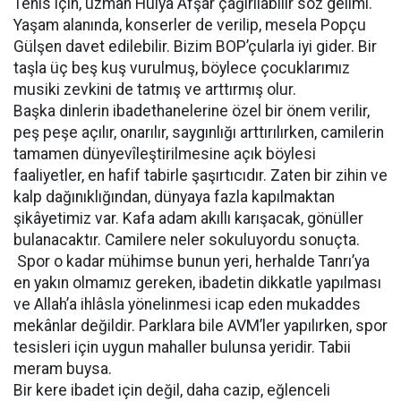
Tenis için, uzman Hülya Afşar çağırılabilir söz gelimi.
Yaşam alanında, konserler de verilip, mesela Popçu
Gülşen davet edilebilir. Bizim BOP’çularla iyi gider. Bir
taşla üç beş kuş vurulmuş, böylece çocuklarımız
musiki zevkini de tatmış ve arttırmış olur.
Başka dinlerin ibadethanelerine özel bir önem verilir,
peş peşe açılır, onarılır, saygınlığı arttırılırken, camilerin
tamamen dünyevîleştirilmesine açık böylesi
faaliyetler, en hafif tabirle şaşırtıcıdır. Zaten bir zihin ve
kalp dağınıklığından, dünyaya fazla kapılmaktan
şikâyetimiz var. Kafa adam akıllı karışacak, gönüller
bulanacaktır. Camilere neler sokuluyordu sonuçta.
Spor o kadar mühimse bunun yeri, herhalde Tanrı’ya
en yakın olmamız gereken, ibadetin dikkatle yapılması
ve Allah’a ihlâsla yönelinmesi icap eden mukaddes
mekânlar değildir. Parklara bile AVM’ler yapılırken, spor
tesisleri için uygun mahaller bulunsa yeridir. Tabii
meram buysa.
Bir kere ibadet için değil, daha cazip, eğlenceli