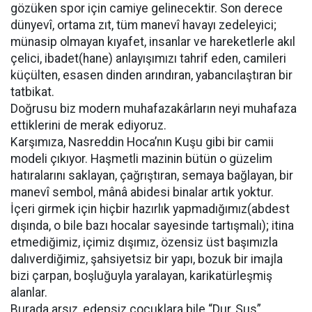
gözüken spor için camiye gelinecektir. Son derece
dünyevî, ortama zıt, tüm manevî havayı zedeleyici;
münasip olmayan kıyafet, insanlar ve hareketlerle akıl
çelici, ibadet(hane) anlayışımızı tahrif eden, camileri
küçülten, esasen dinden arındıran, yabancılaştıran bir
tatbikat.
Doğrusu biz modern muhafazakârların neyi muhafaza
ettiklerini de merak ediyoruz.
Karşımıza, Nasreddin Hoca’nın Kuşu gibi bir camii
modeli çıkıyor. Haşmetli mazinin bütün o güzelim
hatıralarını saklayan, çağrıştıran, semaya bağlayan, bir
manevî sembol, mânâ abidesi binalar artık yoktur.
İçeri girmek için hiçbir hazırlık yapmadığımız(abdest
dışında, o bile bazı hocalar sayesinde tartışmalı); itina
etmediğimiz, içimiz dışımız, özensiz üst başımızla
dalıverdiğimiz, şahsiyetsiz bir yapı, bozuk bir imajla
bizi çarpan, boşluğuyla yaralayan, karikatürleşmiş
alanlar.
Burada arsız, edepsiz çocuklara bile “Dur, Sus”