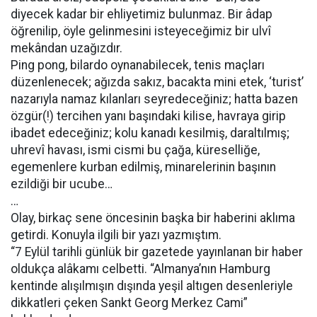
diyecek kadar bir ehliyetimiz bulunmaz. Bir âdap
öğrenilip, öyle gelinmesini isteyeceğimiz bir ulvî
mekândan uzağızdır.
Ping pong, bilardo oynanabilecek, tenis maçları
düzenlenecek; ağızda sakız, bacakta mini etek, ‘turist’
nazarıyla namaz kılanları seyredeceğiniz; hatta bazen
özgür(!) tercihen yanı başındaki kilise, havraya girip
ibadet edeceğiniz; kolu kanadı kesilmiş, daraltılmış;
uhrevî havası, ismi cismi bu çağa, küreselliğe,
egemenlere kurban edilmiş, minarelerinin başının
ezildiği bir ucube…
…
Olay, birkaç sene öncesinin başka bir haberini aklıma
getirdi. Konuyla ilgili bir yazı yazmıştım.
“7 Eylül tarihli günlük bir gazetede yayınlanan bir haber
oldukça alâkamı celbetti. “Almanya’nın Hamburg
kentinde alışılmışın dışında yeşil altıgen desenleriyle
dikkatleri çeken Sankt Georg Merkez Cami”