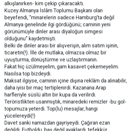
alkışlanırken- kim çekip çıkaracaktı.
Kuzey Almanya İslâm Toplumu Başkanı olan
beyefendi, “minarelerin sadece Hamburg’ta değil
Almanya genelinde ilgi gördüğünü; caminin yeni
görünümüyle dinler arası diyaloğun simgesi
olduğunu” kaydetmişti.
Belki de dinler arası bir alışverişin, alım satım işinin,
ticaretin(!). İlle de mutlaka, olmazsa olmaz bir
uyuşturma, dönüştürme ve uzlaştırmanın.
Fakat hiç üzülmeyelim, gam kasavet çekemeyelim.
Nasılsa top bizdeydi.
Maksat ilgiyse, caminin içine dışına reklâm da alınabilir,
daha iyisi bir maç tertiplenirdi. Kazanana Arap
harfleriyle süslü altın bir kupa da verilirdi.
Teröristlikten usanmıştık, minaredeki remizler -bu gol-
topumuza yeterdi. Top(lu) mesajlar, hangi
yücelereydi(!)
Davet sanki namazdan gayriyeydi. Çağıran ezan
değildi. Futboldu, baş değil ayaklardı, tefekkür