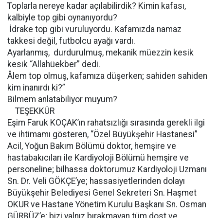
Toplarla nereye kadar açılabilirdik? Kimin kafası,
kalbiyle top gibi oynanıyordu?
İdrake top gibi vuruluyordu. Kafamızda namaz
takkesi değil, futbolcu ayağı vardı.
Ayarlanmış, durdurulmuş, mekanik müezzin kesik
kesik “Allahüekber” dedi.
Âlem top olmuş, kafamıza düşerken; sahiden sahiden
kim inanırdı ki?”
Bilmem anlatabiliyor muyum?
TEŞEKKÜR
Eşim Faruk KOÇAK’ın rahatsızlığı sırasında gerekli ilgi
ve ihtimamı gösteren, “Özel Büyükşehir Hastanesi”
Acil, Yoğun Bakım Bölümü doktor, hemşire ve
hastabakıcıları ile Kardiyoloji Bölümü hemşire ve
personeline; bilhassa doktorumuz Kardiyoloji Uzmanı
Sn. Dr. Veli GÖKÇE’ye; hassasiyetlerinden dolayı
Büyükşehir Belediyesi Genel Sekreteri Sn. Haşmet
OKUR ve Hastane Yönetim Kurulu Başkanı Sn. Osman
GÜRBÜZ’e; bizi yalnız bırakmayan tüm dost ve