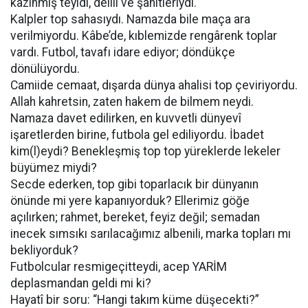
kazınmış teyidi, delili ve şahitleriydi.
Kalpler top sahasıydı. Namazda bile maça ara
verilmiyordu. Kâbe’de, kıblemizde rengârenk toplar
vardı. Futbol, tavafı idare ediyor; döndükçe
dönülüyordu.
Camiide cemaat, dışarda dünya ahalisi top çeviriyordu.
Allah kahretsin, zaten hakem de bilmem neydi.
Namaza davet edilirken, en kuvvetli dünyevî
işaretlerden birine, futbola gel ediliyordu. İbadet
kim(l)eydi? Benekleşmiş top top yüreklerde lekeler
büyümez miydi?
Secde ederken, top gibi toparlacık bir dünyanın
önünde mi yere kapanıyorduk? Ellerimiz göğe
açılırken; rahmet, bereket, feyiz değil; semadan
inecek sımsıkı sarılacağımız albenili, marka topları mı
bekliyorduk?
Futbolcular resmigeçitteydi, acep YARİM
deplasmandan geldi mi ki?
Hayatî bir soru: “Hangi takım küme düşecekti?”