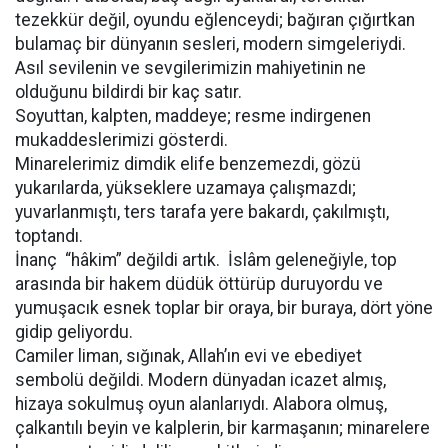
tezekkür değil, oyundu eğlenceydi; bağıran çığırtkan
bulamaç bir dünyanın sesleri, modern simgeleriydi.
Asıl sevilenin ve sevgilerimizin mahiyetinin ne
olduğunu bildirdi bir kaç satır.
Soyuttan, kalpten, maddeye; resme indirgenen
mukaddeslerimizi gösterdi.
Minarelerimiz dimdik elife benzemezdi, gözü
yukarılarda, yükseklere uzamaya çalışmazdı;
yuvarlanmıştı, ters tarafa yere bakardı, çakılmıştı,
toptandı.
İnanç “hâkim” değildi artık. İslâm geleneğiyle, top
arasında bir hakem düdük öttürüp duruyordu ve
yumuşacık esnek toplar bir oraya, bir buraya, dört yöne
gidip geliyordu.
Camiler liman, sığınak, Allah’ın evi ve ebediyet
sembolü değildi. Modern dünyadan icazet almış,
hizaya sokulmuş oyun alanlarıydı. Alabora olmuş,
çalkantılı beyin ve kalplerin, bir karmaşanın; minarelere