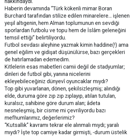
hakkındaydı.
Haberin devamında “Türk kökenli mimar Boran
Burchard tarafından stilize edilen minarelere… işlenen
yeşil altıgenin, hem Alman toplumunun en sevdiği
sporlardan futbolu ve topu hem de İslâm geleneğini
temsil ettiği” belirtiliyordu.
Futbol sevdası aleyhine yazmak kimin haddine(!) ama
genel eğilim ve gidişat düşünülürse, bazı gerçekleri
de hatırlamadan edemedim.
Kitlelerin esas mabetleri camii değil de stadyumlar;
dinleri de futbol gibi, yanına nicelerini
ekleyebileceğiniz dünyevî oyuncaklar mıydı?
Top gibi yuvarlanan, dönen, şekilsizleşmiş; alındığı
elde, duruma göre zıp zıp zıplayıp, atılan tutulan,
kuralsız, sahibine göre durum alan; âdeta
nesneleşmiş, bir cisme mi çevriliyordu bazı
mefhumlarımız, değerlerimiz?
“Kutsallık” kavramı tekrar ele alınmalı mıydı; yaralı
mıydı? İşte top camiye kadar girmişti, -durum üstelik