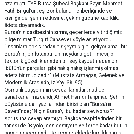
azalmıştı. TYB Bursa Şubesi Başkanı Sayın Mehmet
Fatih Birgül’ün, eşi zor bulunur rehberliğinde ve
kişiliğinde; şehrin etkisine, çekim gücüne kapıldık,
âdeta doyamadık.
Bursa’nın cazibesinin sırrını, geçenlerde yitirdiğimiz
bilge mimar Turgut Cansever şöyle anlatıyordu:
“İnsanlara çok sıradan bir şeymiş gibi geliyor ama.. bir
Bursa’nın, bir İstanbul’un meydana getirilmesi, o
tektonik güzelliklerinden bir şey kaybetmeden bir
‘bütün’ün parçaları gibi nakış nakış işlenmiş olması
adeta bir mucizedir.” (Mustafa Armağan, Gelenek ve
Modernlik Arasında, İz Yay. Sh. 95)
Osmanlı başşehrinin sevdalılarından, nadide
sanatkârlarımızdandı, Ahmet Hamdi Tanpınar.. Şehrin
büyüsüne dair yazılarından birisi olan “Bursa’nın
Daveti”nde; “Niçin Bursa’yı bu kadar seviyoruz?”
sorusuna cevap aramıştı. Başlıca tespitlerinden bir
tanesi de “Biyolojiden cemiyete ve ferde kadar bütün
hamleler içerdendir. İç zembereklerle kımıldanarak