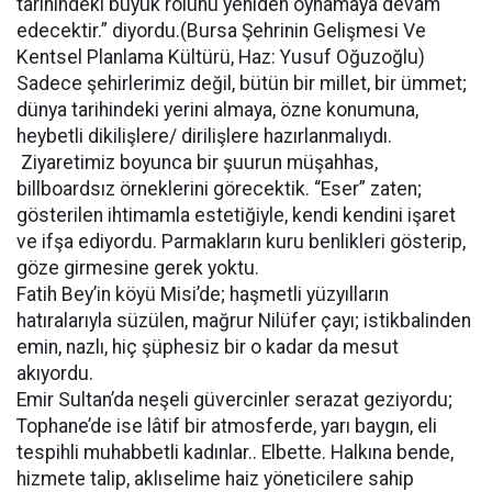
tarihindeki büyük rolünü yeniden oynamaya devam
edecektir.” diyordu.(Bursa Şehrinin Gelişmesi Ve
Kentsel Planlama Kültürü, Haz: Yusuf Oğuzoğlu)
Sadece şehirlerimiz değil, bütün bir millet, bir ümmet;
dünya tarihindeki yerini almaya, özne konumuna,
heybetli dikilişlere/ dirilişlere hazırlanmalıydı.
Ziyaretimiz boyunca bir şuurun müşahhas,
billboardsız örneklerini görecektik. “Eser” zaten;
gösterilen ihtimamla estetiğiyle, kendi kendini işaret
ve ifşa ediyordu. Parmakların kuru benlikleri gösterip,
göze girmesine gerek yoktu.
Fatih Bey’in köyü Misi’de; haşmetli yüzyılların
hatıralarıyla süzülen, mağrur Nilüfer çayı; istikbalinden
emin, nazlı, hiç şüphesiz bir o kadar da mesut
akıyordu.
Emir Sultan’da neşeli güvercinler serazat geziyordu;
Tophane’de ise lâtif bir atmosferde, yarı baygın, eli
tespihli muhabbetli kadınlar.. Elbette. Halkına bende,
hizmete talip, aklıselime haiz yöneticilere sahip