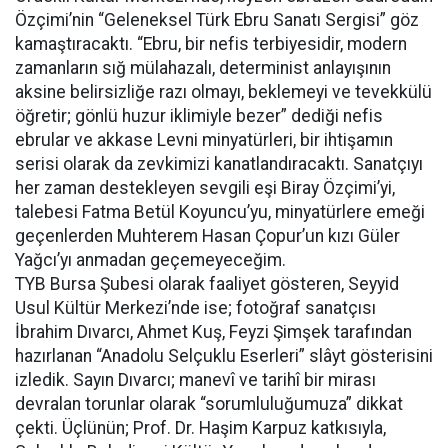
Özçimi’nin “Geleneksel Türk Ebru Sanatı Sergisi” göz
kamaştıracaktı. “Ebru, bir nefis terbiyesidir, modern
zamanların sığ mülahazalı, determinist anlayışının
aksine belirsizliğe razı olmayı, beklemeyi ve tevekkülü
öğretir; gönlü huzur iklimiyle bezer” dediği nefis
ebrular ve akkase Levni minyatürleri, bir ihtişamın
serisi olarak da zevkimizi kanatlandıracaktı. Sanatçıyı
her zaman destekleyen sevgili eşi Biray Özçimi’yi,
talebesi Fatma Betül Koyuncu’yu, minyatürlere emeği
geçenlerden Muhterem Hasan Çopur’un kızı Güler
Yağcı’yı anmadan geçemeyeceğim.
TYB Bursa Şubesi olarak faaliyet gösteren, Seyyid
Usul Kültür Merkezi’nde ise; fotoğraf sanatçısı
İbrahim Dıvarcı, Ahmet Kuş, Feyzi Şimşek tarafından
hazırlanan “Anadolu Selçuklu Eserleri” slâyt gösterisini
izledik. Sayın Dıvarcı; manevî ve tarihî bir mirası
devralan torunlar olarak “sorumluluğumuza” dikkat
çekti. Üçlünün; Prof. Dr. Haşim Karpuz katkısıyla,