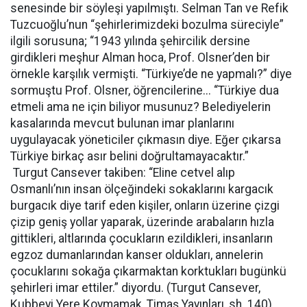
senesinde bir söyleşi yapılmıştı. Selman Tan ve Refik
Tuzcuoğlu’nun “şehirlerimizdeki bozulma süreciyle”
ilgili sorusuna; “1943 yılında şehircilik dersine
girdikleri meşhur Alman hoca, Prof. Olsner’den bir
örnekle karşılık vermişti. “Türkiye’de ne yapmalı?” diye
sormuştu Prof. Olsner, öğrencilerine... “Türkiye dua
etmeli ama ne için biliyor musunuz? Belediyelerin
kasalarında mevcut bulunan imar planlarını
uygulayacak yöneticiler çıkmasın diye. Eğer çıkarsa
Türkiye birkaç asır belini doğrultamayacaktır.”
Turgut Cansever takiben: “Eline cetvel alıp
Osmanlı’nın insan ölçeğindeki sokaklarını kargacık
burgacık diye tarif eden kişiler, onların üzerine çizgi
çizip geniş yollar yaparak, üzerinde arabaların hızla
gittikleri, altlarında çocukların ezildikleri, insanların
egzoz dumanlarından kanser oldukları, annelerin
çocuklarını sokağa çıkarmaktan korktukları bugünkü
şehirleri imar ettiler.” diyordu. (Turgut Cansever,
Kubbeyi Yere Koymamak, Timaş Yayınları, sh. 140)