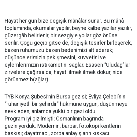
Hayat her gün bize değişik mânâlar sunar. Bu mânâ
toplamında, okumalar yapılır, beyne kalbe yazılar yazılır,
güzergâh belirlenir, bir sezgiyle yollar göz önüne
serilir. Çoğu geçip gitse de, değişik tesirler birleşerek,
bazen ruhumuzu bazen bedenimizi alt ederek;
düşüncelerimizin pekişmesini, kuvvetini ve
eylemlerimizin istikametini sağlar. Esasen “Uludağ”lar
zirvelere çağırsa da; hayatı ilmek ilmek dokur, nice
görünmez b(ağlar)…
TYB Konya Şubesi’nin Bursa gezisi; Evliya Çelebi’nin
“ruhaniyetli bir şehirdir” hükmüne uygun, düşünmeye
sevk eden, anlamca yüklü bir gezi oldu.
Program iyi çizilmişti; Osmanlının bağrında
geziniyorduk. Modernin, barbar, fotokopi kentlerin
baskısı; dayatmacı, zorba anlayışların kıskacı