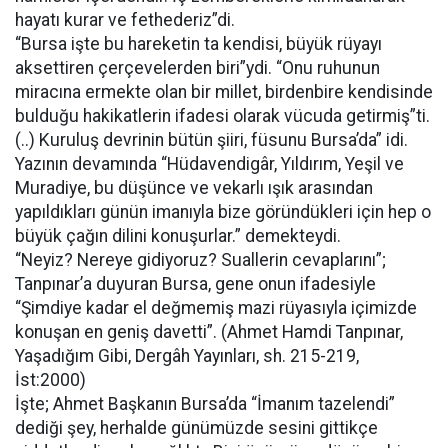
hayatı kurar ve fethederiz”di.
“Bursa işte bu hareketin ta kendisi, büyük rüyayı
aksettiren çerçevelerden biri”ydi. “Onu ruhunun
miracına ermekte olan bir millet, birdenbire kendisinde
bulduğu hakikatlerin ifadesi olarak vücuda getirmiş”ti.
(..) Kuruluş devrinin bütün şiiri, füsunu Bursa’da” idi.
Yazının devamında “Hüdavendigâr, Yıldırım, Yeşil ve
Muradiye, bu düşünce ve vekarlı ışık arasından
yapıldıkları günün imanıyla bize göründükleri için hep o
büyük çağın dilini konuşurlar.” demekteydi.
“Neyiz? Nereye gidiyoruz? Suallerin cevaplarını”;
Tanpınar’a duyuran Bursa, gene onun ifadesiyle
“Şimdiye kadar el değmemiş mazi rüyasıyla içimizde
konuşan en geniş davetti”. (Ahmet Hamdi Tanpınar,
Yaşadığım Gibi, Dergâh Yayınları, sh. 215-219,
İst:2000)
İşte; Ahmet Başkanın Bursa’da “İmanım tazelendi”
dediği şey, herhalde günümüzde sesini gittikçe