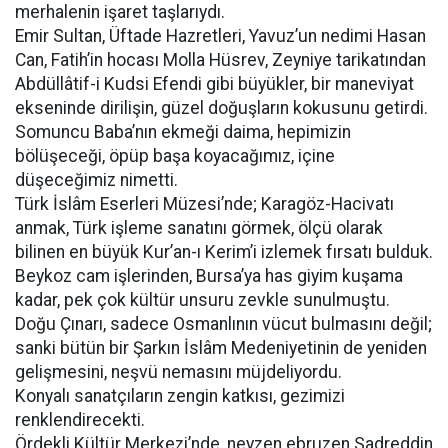
merhalenin işaret taşlarıydı.
Emir Sultan, Üftade Hazretleri, Yavuz’un nedimi Hasan
Can, Fatih’in hocası Molla Hüsrev, Zeyniye tarikatından
Abdüllâtif-i Kudsi Efendi gibi büyükler, bir maneviyat
ekseninde dirilişin, güzel doğuşların kokusunu getirdi.
Somuncu Baba’nın ekmeği daima, hepimizin
bölüşeceği, öpüp başa koyacağımız, içine
düşeceğimiz nimetti.
Türk İslâm Eserleri Müzesi’nde; Karagöz-Hacivatı
anmak, Türk işleme sanatını görmek, ölçü olarak
bilinen en büyük Kur’an-ı Kerim’i izlemek fırsatı bulduk.
Beykoz cam işlerinden, Bursa’ya has giyim kuşama
kadar, pek çok kültür unsuru zevkle sunulmuştu.
Doğu Çınarı, sadece Osmanlının vücut bulmasını değil;
sanki bütün bir Şarkın İslâm Medeniyetinin de yeniden
gelişmesini, neşvü nemasını müjdeliyordu.
Konyalı sanatçıların zengin katkısı, gezimizi
renklendirecekti.
Ördekli Kültür Merkezi’nde, neyzen ebruzen Sadreddin