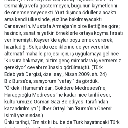
Osmanlıya vefa göstermeyen, bugünün kıymetlerini
de önemsemeyecekti. Yurt dışında ödüller alacaktı
ama kendi ülkesinde, yüzüne bakılmayacaktı
Cansever’in. Mustafa Armağan’ın bize ilettiğine göre;
hazindir, sanatını yetkin örneklerle ortaya koyma fırsatı
verilmemişti. Kayseri’de aylar boyu emek vererek,
hazırladığı, Selçuklu özeliklerine de yer veren bir
alternatif mahalle projesi için, iş uygulamaya gelince
‘Kusura bakmayın, bizim genç mimarlara iş vermemiz
gerekiyor’ cevabı münasip görülmüştü. (Türk
Edebiyatı Dergisi, özel sayı, Nisan 2009, sh. 24)
Biz Bursa’da, sanıyorum “vefayı” da gördük.
“Ördekli Hamamı’ndan, Gökdere Medresesi’ne,
Haraççıoğlu Medresesi’ne kadar nice tarihî eser,
kültürümüze Osman Gazi Belediyesi tarafından
kazandırılmıştı.”( İlber Ortaylı’nın ‘Bursa’nın Önemi’
isimli yazısından.)
Ünlü tarihçi, “Eminiz ki bu belde Türk hayatındaki Türk