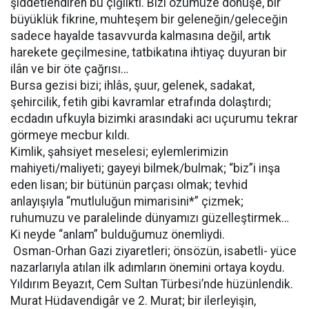
şiddetlendiren bu çığlıktı. Bizi özümüze dönüşe, bir
büyüklük fikrine, muhteşem bir geleneğin/geleceğin
sadece hayalde tasavvurda kalmasına değil, artık
harekete geçilmesine, tatbikatına ihtiyaç duyuran bir
ilân ve bir öte çağrısı…
Bursa gezisi bizi; ihlâs, şuur, gelenek, sadakat,
şehircilik, fetih gibi kavramlar etrafında dolaştırdı;
ecdadın ufkuyla bizimki arasındaki acı uçurumu tekrar
görmeye mecbur kıldı.
Kimlik, şahsiyet meselesi; eylemlerimizin
mahiyeti/maliyeti; gayeyi bilmek/bulmak; “biz”i inşa
eden lisan; bir bütünün parçası olmak; tevhid
anlayışıyla “mutluluğun mimarisini*” çizmek;
ruhumuzu ve paralelinde dünyamızı güzelleştirmek…
Ki neyde “anlam” bulduğumuz önemliydi.
Osman-Orhan Gazi ziyaretleri; önsözün, isabetli- yüce
nazarlarıyla atılan ilk adımların önemini ortaya koydu.
Yıldırım Beyazıt, Cem Sultan Türbesi’nde hüzünlendik.
Murat Hüdavendigâr ve 2. Murat; bir ilerleyişin,