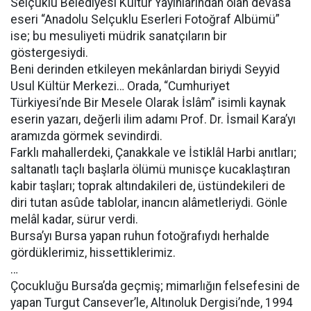
Selçuklu Belediyesi Kültür Yayınlarından olan devasa
eseri “Anadolu Selçuklu Eserleri Fotoğraf Albümü”
ise; bu mesuliyeti müdrik sanatçıların bir
göstergesiydi.
Beni derinden etkileyen mekânlardan biriydi Seyyid
Usul Kültür Merkezi… Orada, “Cumhuriyet
Türkiyesi’nde Bir Mesele Olarak İslâm” isimli kaynak
eserin yazarı, değerli ilim adamı Prof. Dr. İsmail Kara’yı
aramızda görmek sevindirdi.
Farklı mahallerdeki, Çanakkale ve İstiklâl Harbi anıtları;
saltanatlı taçlı başlarla ölümü munisçe kucaklaştıran
kabir taşları; toprak altındakileri de, üstündekileri de
diri tutan asûde tablolar, inancın alâmetleriydi. Gönle
melâl kadar, sürur verdi.
Bursa’yı Bursa yapan ruhun fotoğrafıydı herhalde
gördüklerimiz, hissettiklerimiz.
…
Çocukluğu Bursa’da geçmiş; mimarlığın felsefesini de
yapan Turgut Cansever’le, Altınoluk Dergisi’nde, 1994