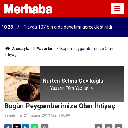
10:23
1 ayda 107 bin gıda denetimi gerçekleştirildi
Anasayfa
Yazarlar
Bugün Peygamberimize Olan
İhtiyaç
Nurten Selma Çevikoğlu
Yazarın Tüm Yazıları >
Bugün Peygamberimize Olan İhtiyaç
Yayınlanma:
21 Haziran 2013 Cuma 06:00