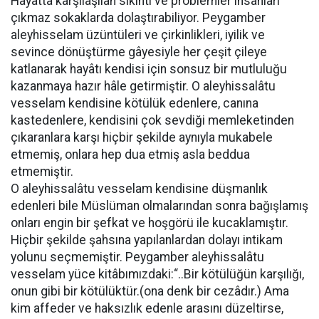
Hayatta karşılaşılan sıkıntı ve problemler insanları
çıkmaz sokaklarda dolaştırabiliyor. Peygamber
aleyhisselam üzüntüleri ve çirkinlikleri, iyilik ve
sevince dönüştürme gâyesiyle her çeşit çileye
katlanarak hayâtı kendisi için sonsuz bir mutluluğu
kazanmaya hazır hâle getirmiştir. O aleyhissalâtu
vesselam kendisine kötülük edenlere, canına
kastedenlere, kendisini çok sevdiği memleketinden
çıkaranlara karşı hiçbir şekilde aynıyla mukabele
etmemiş, onlara hep dua etmiş asla beddua
etmemiştir.
O aleyhissalâtu vesselam kendisine düşmanlık
edenleri bile Müslüman olmalarından sonra bağışlamış
onları engin bir şefkat ve hoşgörü ile kucaklamıştır.
Hiçbir şekilde şahsına yapılanlardan dolayı intikam
yolunu seçmemiştir. Peygamber aleyhissalâtu
vesselam yüce kitâbımızdaki:“..Bir kötülüğün karşılığı,
onun gibi bir kötülüktür.(ona denk bir cezâdır.) Ama
kim affeder ve haksızlık edenle arasını düzeltirse,