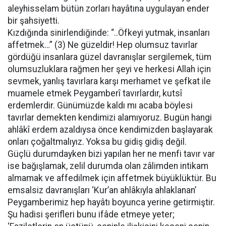
aleyhisselam bütün zorları hayâtına uygulayan ender
bir şahsiyetti.
Kızdığında sinirlendiğinde: “..Öfkeyi yutmak, insanları
affetmek…” (3) Ne güzeldir! Hep olumsuz tavırlar
gördüğü insanlara güzel davranışlar sergilemek, tüm
olumsuzluklara rağmen her şeyi ve herkesi Allah için
sevmek, yanlış tavırlara karşı merhamet ve şefkat ile
muamele etmek Peygamberî tavırlardır, kutsî
erdemlerdir. Günümüzde kaldı mı acaba böylesi
tavırlar demekten kendimizi alamıyoruz. Bugün hangi
ahlâkî erdem azaldıysa önce kendimizden başlayarak
onları çoğaltmalıyız. Yoksa bu gidiş gidiş değil.
Güçlü durumdayken bizi yapılan her ne menfi tavır var
ise bağışlamak, zelil durumda olan zâlimden intikam
almamak ve affedilmek için affetmek büyüklüktür. Bu
emsalsiz davranışları ‘Kur’an ahlâkıyla ahlaklanan’
Peygamberimiz hep hayâtı boyunca yerine getirmiştir.
Şu hadisi şerifleri bunu ifâde etmeye yeter;