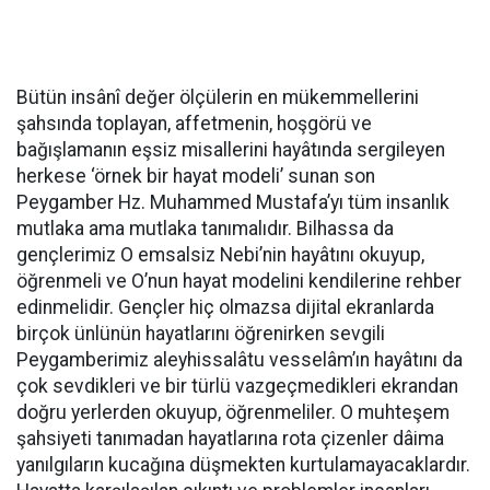
Bütün insânî değer ölçülerin en mükemmellerini
şahsında toplayan, affetmenin, hoşgörü ve
bağışlamanın eşsiz misallerini hayâtında sergileyen
herkese ‘örnek bir hayat modeli’ sunan son
Peygamber Hz. Muhammed Mustafa’yı tüm insanlık
mutlaka ama mutlaka tanımalıdır. Bilhassa da
gençlerimiz O emsalsiz Nebi’nin hayâtını okuyup,
öğrenmeli ve O’nun hayat modelini kendilerine rehber
edinmelidir. Gençler hiç olmazsa dijital ekranlarda
birçok ünlünün hayatlarını öğrenirken sevgili
Peygamberimiz aleyhissalâtu vesselâm’ın hayâtını da
çok sevdikleri ve bir türlü vazgeçmedikleri ekrandan
doğru yerlerden okuyup, öğrenmeliler. O muhteşem
şahsiyeti tanımadan hayatlarına rota çizenler dâima
yanılgıların kucağına düşmekten kurtulamayacaklardır.