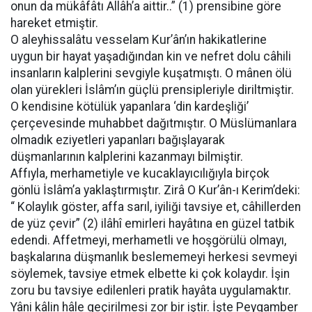
onun da mükâfâtı Allâh’a aittir..” (1) prensibine göre
hareket etmiştir.
O aleyhissalâtu vesselam Kur’ân’ın hakikatlerine
uygun bir hayat yaşadığından kin ve nefret dolu câhili
insanların kalplerini sevgiyle kuşatmıştı. O mânen ölü
olan yürekleri İslâm’ın güçlü prensipleriyle diriltmiştir.
O kendisine kötülük yapanlara ‘din kardeşliği’
çerçevesinde muhabbet dağıtmıştır. O Müslümanlara
olmadık eziyetleri yapanları bağışlayarak
düşmanlarının kalplerini kazanmayı bilmiştir.
Affıyla, merhametiyle ve kucaklayıcılığıyla birçok
gönlü İslâm’a yaklaştırmıştır. Zirâ O Kur’ân-ı Kerim’deki:
“ Kolaylık göster, affa sarıl, iyiliği tavsiye et, câhillerden
de yüz çevir” (2) ilâhî emirleri hayâtına en güzel tatbik
edendi. Affetmeyi, merhametli ve hoşgörülü olmayı,
başkalarına düşmanlık beslememeyi herkesi sevmeyi
söylemek, tavsiye etmek elbette ki çok kolaydır. İşin
zoru bu tavsiye edilenleri pratik hayâta uygulamaktır.
Yâni kâlin hâle geçirilmesi zor bir iştir. İşte Peygamber