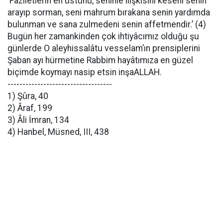
‘Faziletlerin en üstünü, seninle ilişkisini keseni senin
arayıp sorman, seni mahrum bırakana senin yardımda
bulunman ve sana zulmedeni senin affetmendir.’ (4)
Bugün her zamankinden çok ihtiyâcımız olduğu şu
günlerde O aleyhissalâtu vesselam’ın prensiplerini
Şaban ayı hürmetine Rabbim hayâtımıza en güzel
biçimde koymayı nasip etsin inşaALLAH.
-----------------------------------
1) Şûra, 40
2) Âraf, 199
3) Âli İmran, 134
4) Hanbel, Müsned, III, 438