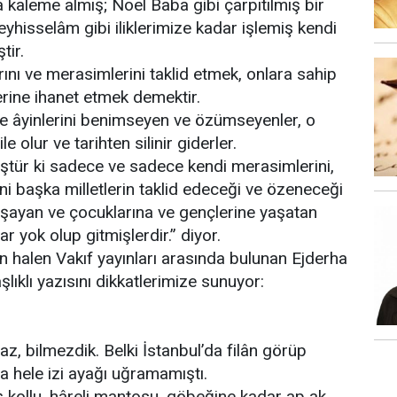
da kaleme almış; Noel Baba gibi çarpıtılmış bir
eyhisselâm gibi iliklerimize kadar işlemiş kendi
tir.
ını ve merasimlerini taklid etmek, onlara sahip
lerine ihanet etmek demektir.
 ve âyinlerini benimseyen ve özümseyenler, o
e olur ve tarihten silinir giderler.
ştür ki sadece ve sadece kendi merasimlerini,
ini başka milletlerin taklid edeceği ve özeneceği
aşayan ve çocuklarına ve gençlerine yaşatan
ar yok olup gitmişlerdir.” diyor.
 halen Vakıf yayınları arasında bulunan Ejderha
şlıklı yazısını dikkatlerimize sunuyor:
, bilmezdik. Belki İstanbul’da filân görüp
a hele izi ayağı uğramamıştı.
iş kollu, hâreli mantosu, göbeğine kadar ap ak