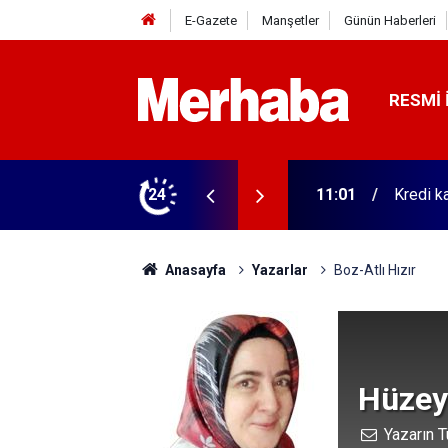
E-Gazete
Manşetler
Günün Haberleri
RESMI 
11:01
Kredi ka
24
11:00
Hayatın
Anasayfa
Yazarlar
Boz-Atlı Hızır
Hüzey
Yazarın T