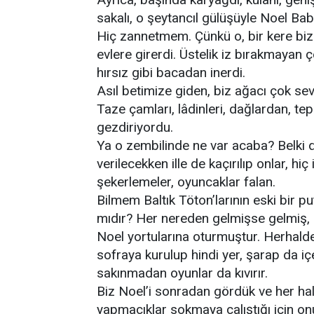
sakalı, o şeytancıl gülüşüyle Noel Ba
Hiç zannetmem. Çünkü o, bir kere bize
evlere girerdi. Üstelik iz bırakmayan 
hırsız gibi bacadan inerdi.
Asıl betimize giden, biz ağacı çok se
Taze çamları, lâdinleri, dağlardan, te
gezdiriyordu.
Ya o zembilinde ne var acaba? Belki d
verilecekken ille de kaçırılıp onlar, hiç
şekerlemeler, oyuncaklar falan.
Bilmem Baltık Töton’larının eski bir 
mıdır? Her nereden gelmişse gelmiş, bal
Noel yortularına oturmuştur. Herhalde
sofraya kurulup hindi yer, şarap da içe
sakınmadan oyunlar da kıvırır.
Biz Noel’i sonradan gördük ve her hald
yapmacıklar sokmaya çalıştığı için on