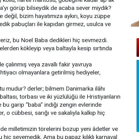
ba’yı görüp bilseydik de acaba sever miydik?
 değil, bizim hayatımıza aykırı, koyu züppe
çedik pabuçları ile kapıdan girmez, usulca ve
veriz, bu Noel Baba dedikleri hiç sevmezdi.
pelerden kökleyip veya baltayla kesip sırtında
e çalınmış veya zavallı fakir yavruya
 ihtiyacı olmayanlara getirilmiş hediyeler,
putu mudur? derler; bilmem Danimarka ilâhı
tası, torbası ve iki yüzlülüğü ile Hristiyanların
 bu garip “baba” indiği zengin evlerinde
r, o cübbesi, sarığı ve sakalıyla kalkıp hiç
e milletimizin törelerini bozup yeni âdetler ve
u hiç sevemedik. Ama bu papaz kılıklı karnaval