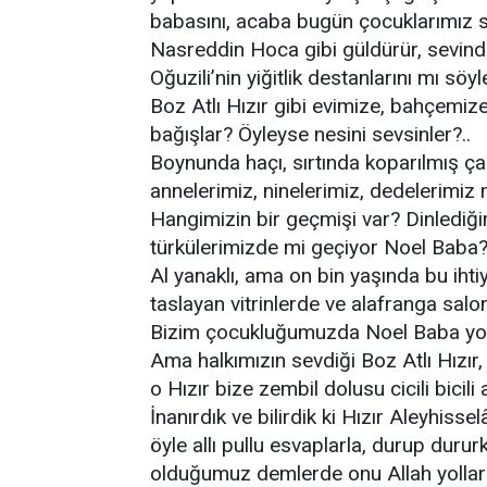
babasını, acaba bugün çocuklarımız s
Nasreddin Hoca gibi güldürür, sevindi
Oğuzili’nin yiğitlik destanlarını mı söyl
Boz Atlı Hızır gibi evimize, bahçemize
bağışlar? Öyleyse nesini sevsinler?..
Boynunda haçı, sırtında koparılmış çam
annelerimiz, ninelerimiz, dedelerimiz m
Hangimizin bir geçmişi var? Dinlediği
türkülerimizde mi geçiyor Noel Baba
Al yanaklı, ama on bin yaşında bu ihtiy
taslayan vitrinlerde ve alafranga salo
Bizim çocukluğumuzda Noel Baba yokt
Ama halkımızın sevdiği Boz Atlı Hızır,
o Hızır bize zembil dolusu cicili bicili
İnanırdık ve bilirdik ki Hızır Aleyhiss
öyle allı pullu esvaplarla, durup duru
olduğumuz demlerde onu Allah yollardı. 