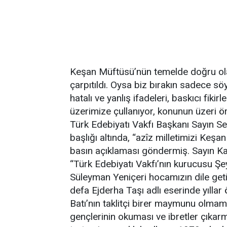
Keşan Müftüsü’nün temelde doğru olan 
çarpıtıldı. Oysa biz bırakın sadece söyl
hatalı ve yanlış ifadeleri, baskıcı fiki
üzerimize çullanıyor, konunun üzeri ör
Türk Edebiyatı Vakfı Başkanı Sayın S
başlığı altında, “azîz milletimizi Keş
basın açıklaması göndermiş. Sayın Kab
“Türk Edebiyatı Vakfı’nın kurucusu Ş
Süleyman Yeniçeri hocamızın dile getir
defa Ejderha Taşı adlı eserinde yıllar 
Batı’nın taklitçi birer maymunu olmamal
gençlerinin okuması ve ibretler çıkar