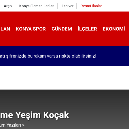
Arşiv
Konya Eleman İlanları
İlan ver
Resmi İlanlar
İLAN
KONYA SPOR
GÜNDEM
İLÇELER
EKONOMI
rtı şifrenizde bu rakam varsa riskte olabilirsiniz!
 İçinden Kısa Kısa - 183
me Yeşim Koçak
üm Yazıları >