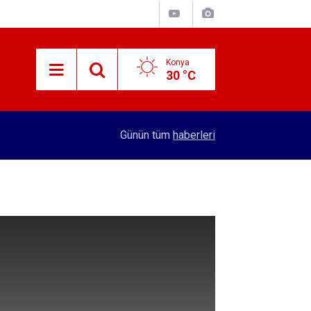
Konya
30 °C
10:40
Konya'da bakımı yapılmayan asansörler mühürle
Günün tüm
haberleri