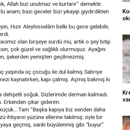
k, Allah bizi unutmaz ve kurtarır” demektir.
Ko
ü anam; bazı geceler bizi yıkayıp giydirdikten
ok
in, Hızır Aleyhisselâm belki bu gece gelebilir,
erdi.
tiyacımız olan birşeye sürdü mü, artık o şey bitip
n, çok güzel ve sağlıklı olurmuşuz. Ayağını
ten, şekerden yemişten geçilmezmiş.
nç yaşında üç çocuğu ile dul kalmış Sabriye
kmezi kaynatırken, kapı çalmış. Açmış bakmış ki
Kr
va dehşetli soğuk. Dizlerimde derman kalmadı.
var
m. Erkenden çıkar giderim.
 küçük... Tam “Başka kapıya biz senden daha
ü ihtiyarın yüzüne ellerine takılmış: öyle bir
 rüyaya geçmiş, sanki büyülenmiş gibi “buyur”