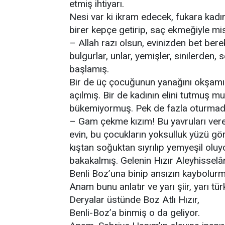
etmiş ihtiyarı.
Nesi var ki ikram edecek, fukara ka
birer kepçe getirip, saç ekmeğiyle mis
– Allah razı olsun, evinizden bet bere
bulgurlar, unlar, yemişler, sinilerden
başlamış.
Bir de üç çocuğunun yanağını okşam
açılmış. Bir de kadının elini tutmuş m
bükemiyormuş. Pek de fazla oturmad
– Gam çekme kızım! Bu yavruları veren
evin, bu çocukların yoksulluk yüzü gö
kıştan soğuktan sıyrılıp yemyeşil oluy
bakakalmış. Gelenin Hızır Aleyhisselâ
Benli Boz’una binip ansızın kaybolurm
Anam bunu anlatır ve yarı şiir, yarı tür
Deryalar üstünde Boz Atlı Hızır,
Benli-Boz’a binmiş o da geliyor.