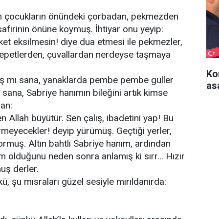
dın çocukların önündeki çorbadan, pekmezden
afirinin önüne koymuş. İhtiyar onu yeyip:
ket eksilmesin! diye dua etmesi ile pekmezler,
, sepetlerden, çuvallardan nerdeyse taşmaya
Ko
ış mı sana, yanaklarda pembe pembe güller
as
u sana, Sabriye hanımın bileğini artık kimse
an:
 Allah büyütür. Sen çalış, ibadetini yap! Bu
rmeyecekler! deyip yürümüş. Geçtiği yerler,
ormuş. Altın bahtlı Sabriye hanım, ardından
m olduğunu neden sonra anlamış ki sırr... Hızır
uş derler.
kü, şu mısraları güzel sesiyle mırıldanırda: