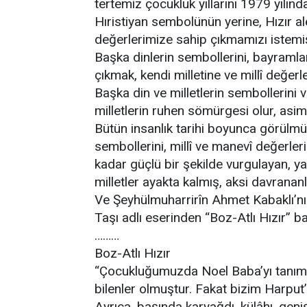
tertemiz çocukluk yıllarını 1979 yılın
Hıristiyan sembolünün yerine, Hızır al
değerlerimize sahip çıkmamızı istemiş
Başka dinlerin sembollerini, bayramlar
çıkmak, kendi milletine ve millî değer
Başka din ve milletlerin sembollerini
milletlerin ruhen sömürgesi olur, asimil
Bütün insanlık tarihi boyunca görülmü
sembollerini, millî ve manevî değerler
kadar güçlü bir şekilde vurgulayan, y
milletler ayakta kalmış, aksi davrananl
Ve Şeyhülmuharrirîn Ahmet Kabaklı’nın
Taşı adlı eserinden “Boz-Atlı Hızır” ba
………
Boz-Atlı Hızır
“Çocukluğumuzda Noel Baba’yı tanımaz
bilenler olmuştur. Fakat bizim Harput’
Ayrıca, başında karyağdı, külâhı, gen