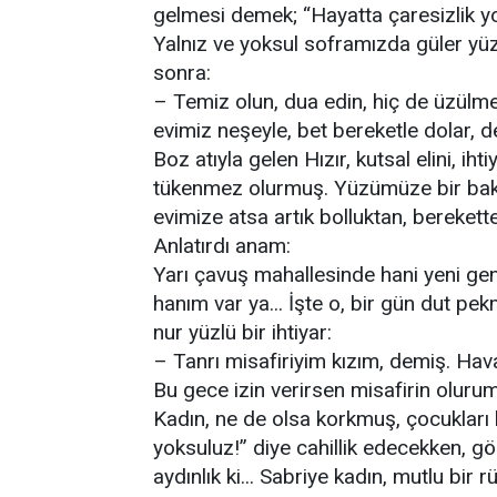
gelmesi demek; “Hayatta çaresizlik yo
Yalnız ve yoksul soframızda güler yüzl
sonra:
– Temiz olun, dua edin, hiç de üzülmey
evimiz neşeyle, bet bereketle dolar, d
Boz atıyla gelen Hızır, kutsal elini, ih
tükenmez olurmuş. Yüzümüze bir baksı
evimize atsa artık bolluktan, bereket
Anlatırdı anam:
Yarı çavuş mahallesinde hani yeni ge
hanım var ya... İşte o, bir gün dut pe
nur yüzlü bir ihtiyar:
– Tanrı misafiriyim kızım, demiş. Ha
Bu gece izin verirsen misafirin oluru
Kadın, ne de olsa korkmuş, çocukları
yoksuluz!” diye cahillik edecekken, göz
aydınlık ki... Sabriye kadın, mutlu bir