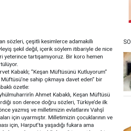
sözleri, çeşitli kesimlerce adamakıllı
SO
eyiş şekil değil, içerik söylem itibariyle de nice
rleri yeterince tartışamıyoruz. Bir koro hemen
tülüyor.
ervet Kabaklı; “Keşan Müftüsünü Kutluyorum”
an Müftüsü’ne sahip çıkmaya davet eden” bir
aklı özetle:
eyhülmuharrirîn Ahmet Kabaklı, Keşan Müftüsü
diği son derece doğru sözleri, Türkiye’de ilk
önce yazmış ve milletimizin evlatlarını Vahşî
arı için uyarmıştır. Milletimizin çocuklarının ve
ması için, Harput’ta yaşadığı fukara ama