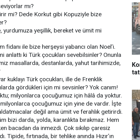
eviyorlar mı?
rir mi? Dede Korkut gibi Kopuziyle bize
er?
, yurdumuza yeşillik, bereket ve ümit mi
 fidanı ile bize herşeysi yabancı olan Noel’i.
i anlattı ki Türk çocukları sevebilsinler? Onunla
miz masallarda, destanlarda, yahut tarihimizde,
Ko
?
ta
ar kuklayı Türk çocukları, ille de Frenklik
nlarda gördükleri için mi sevsinler? Yok canım!
u; milyonlarca çocuğumuz için hâlâ da yoktur.
 milyonlarca çocuğumuz için yine de vardır. İşte
 aldatmacalar değil ama ümit ve ferahlık getirirdi.
elâm bizi darda, yolda, karanlıkta bırakmaz. Hem
rken bacadan da inmezdi. Çok sıkılıp çaresiz
Tipide, fırtınada, bir tehlike anında Hızır’ın