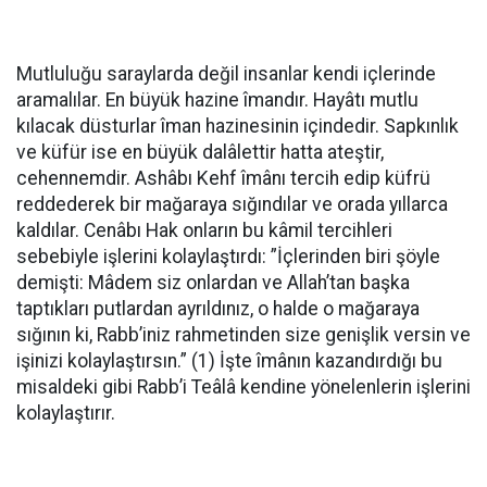
Mutluluğu saraylarda değil insanlar kendi içlerinde
aramalılar. En büyük hazine îmandır. Hayâtı mutlu
kılacak düsturlar îman hazinesinin içindedir. Sapkınlık
ve küfür ise en büyük dalâlettir hatta ateştir,
cehennemdir. Ashâbı Kehf îmânı tercih edip küfrü
reddederek bir mağaraya sığındılar ve orada yıllarca
kaldılar. Cenâbı Hak onların bu kâmil tercihleri
sebebiyle işlerini kolaylaştırdı: ”İçlerinden biri şöyle
demişti: Mâdem siz onlardan ve Allah’tan başka
taptıkları putlardan ayrıldınız, o halde o mağaraya
sığının ki, Rabb’iniz rahmetinden size genişlik versin ve
işinizi kolaylaştırsın.” (1) İşte îmânın kazandırdığı bu
misaldeki gibi Rabb’i Teâlâ kendine yönelenlerin işlerini
kolaylaştırır.