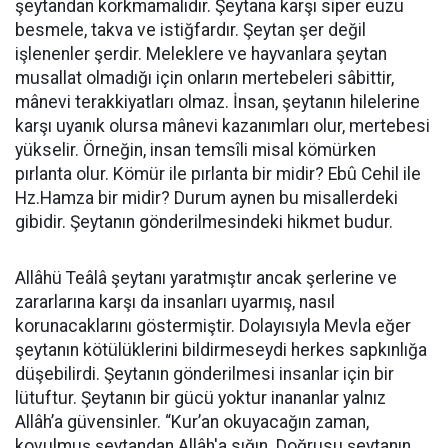
şeytandan korkmamalıdır. Şeytana karşı siper euzu
besmele, takva ve istiğfardır. Şeytan şer değil
işlenenler şerdir. Meleklere ve hayvanlara şeytan
musallat olmadığı için onların mertebeleri sâbittir,
mânevi terakkiyatları olmaz. İnsan, şeytanın hilelerine
karşı uyanık olursa mânevi kazanımları olur, mertebesi
yükselir. Örneğin, insan temsîli misal kömürken
pırlanta olur. Kömür ile pırlanta bir midir? Ebû Cehil ile
Hz.Hamza bir midir? Durum aynen bu misallerdeki
gibidir. Şeytanın gönderilmesindeki hikmet budur.
Allâhü Teâlâ şeytanı yaratmıştır ancak şerlerine ve
zararlarına karşı da insanları uyarmış, nasıl
korunacaklarını göstermiştir. Dolayısıyla Mevla eğer
şeytanın kötülüklerini bildirmeseydi herkes sapkınlığa
düşebilirdi. Şeytanın gönderilmesi insanlar için bir
lütuftur. Şeytanın bir gücü yoktur inananlar yalnız
Allâh’a güvensinler. “Kur’an okuyacağın zaman,
kovulmuş şeytandan Allâh'a sığın. Doğrusu şeytanın,