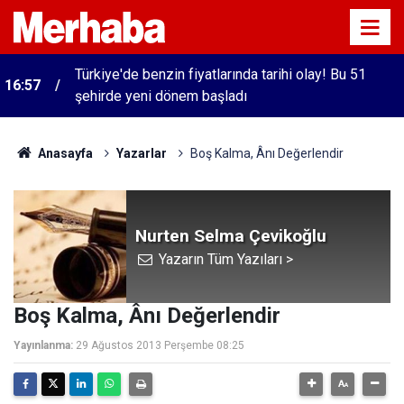
Türkiye'de benzin fiyatlarında tarihi olay! Bu 51
16:57
şehirde yeni dönem başladı
Anasayfa
Yazarlar
Boş Kalma, Ânı Değerlendir
Nurten Selma Çevikoğlu
Yazarın Tüm Yazıları >
Boş Kalma, Ânı Değerlendir
Yayınlanma:
29 Ağustos 2013 Perşembe 08:25