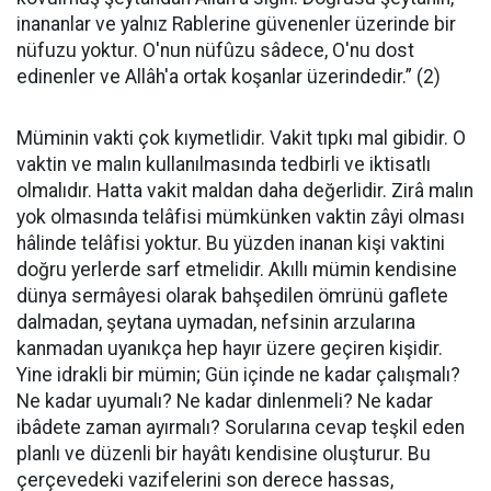
inananlar ve yalnız Rablerine güvenenler üzerinde bir
nüfuzu yoktur. O'nun nüfûzu sâdece, O'nu dost
edinenler ve Allâh'a ortak koşanlar üzerindedir.” (2)
Müminin vakti çok kıymetlidir. Vakit tıpkı mal gibidir. O
vaktin ve malın kullanılmasında tedbirli ve iktisatlı
olmalıdır. Hatta vakit maldan daha değerlidir. Zirâ malın
yok olmasında telâfisi mümkünken vaktin zâyi olması
hâlinde telâfisi yoktur. Bu yüzden inanan kişi vaktini
doğru yerlerde sarf etmelidir. Akıllı mümin kendisine
dünya sermâyesi olarak bahşedilen ömrünü gaflete
dalmadan, şeytana uymadan, nefsinin arzularına
kanmadan uyanıkça hep hayır üzere geçiren kişidir.
Yine idrakli bir mümin; Gün içinde ne kadar çalışmalı?
Ne kadar uyumalı? Ne kadar dinlenmeli? Ne kadar
ibâdete zaman ayırmalı? Sorularına cevap teşkil eden
planlı ve düzenli bir hayâtı kendisine oluşturur. Bu
çerçevedeki vazifelerini son derece hassas,