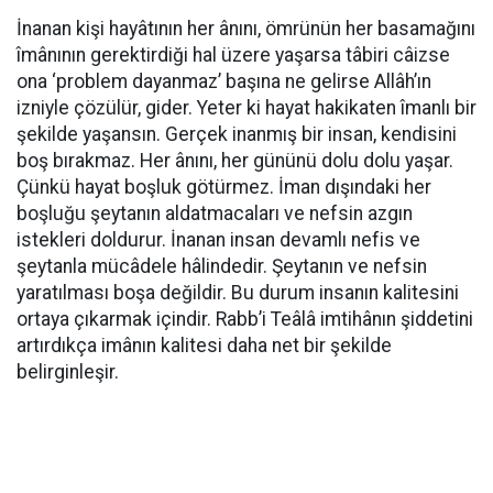
İnanan kişi hayâtının her ânını, ömrünün her basamağını
îmânının gerektirdiği hal üzere yaşarsa tâbiri câizse
ona ‘problem dayanmaz’ başına ne gelirse Allâh’ın
izniyle çözülür, gider. Yeter ki hayat hakikaten îmanlı bir
şekilde yaşansın. Gerçek inanmış bir insan, kendisini
boş bırakmaz. Her ânını, her gününü dolu dolu yaşar.
Çünkü hayat boşluk götürmez. İman dışındaki her
boşluğu şeytanın aldatmacaları ve nefsin azgın
istekleri doldurur. İnanan insan devamlı nefis ve
şeytanla mücâdele hâlindedir. Şeytanın ve nefsin
yaratılması boşa değildir. Bu durum insanın kalitesini
ortaya çıkarmak içindir. Rabb’i Teâlâ imtihânın şiddetini
artırdıkça imânın kalitesi daha net bir şekilde
belirginleşir.