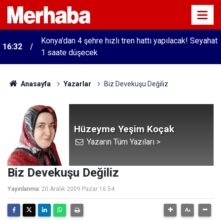
Konya'dan 4 şehre hızlı tren hattı yapılacak! Seyahat
16:32
1 saate düşecek
Anasayfa
Yazarlar
Biz Devekuşu Değiliz
Hüzeyme Yeşim Koçak
Yazarın Tüm Yazıları >
Biz Devekuşu Değiliz
Yayınlanma:
20 Aralık 2009 Pazar 16:54