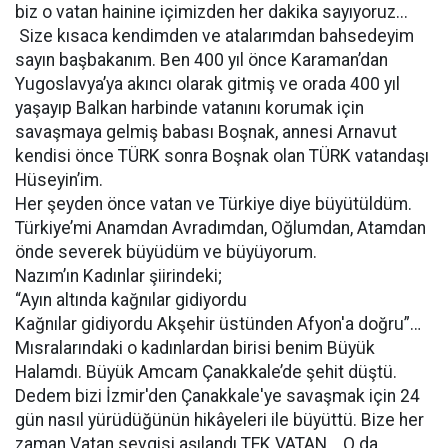
biz o vatan hainine içimizden her dakika sayıyoruz...
Size kısaca kendimden ve atalarımdan bahsedeyim
sayın başbakanım. Ben 400 yıl önce Karaman’dan
Yugoslavya’ya akıncı olarak gitmiş ve orada 400 yıl
yaşayıp Balkan harbinde vatanını korumak için
savaşmaya gelmiş babası Boşnak, annesi Arnavut
kendisi önce TÜRK sonra Boşnak olan TÜRK vatandaşı
Hüseyin’im.
Her şeyden önce vatan ve Türkiye diye büyütüldüm.
Türkiye’mi Anamdan Avradımdan, Oğlumdan, Atamdan
önde severek büyüdüm ve büyüyorum.
Nazım’ın Kadınlar şiirindeki;
“Ayın altında kağnılar gidiyordu
Kağnılar gidiyordu Akşehir üstünden Afyon'a doğru”…
Mısralarındaki o kadınlardan birisi benim Büyük
Halamdı. Büyük Amcam Çanakkale’de şehit düştü.
Dedem bizi İzmir'den Çanakkale'ye savaşmak için 24
gün nasıl yürüdüğünün hikâyeleri ile büyüttü. Bize her
zaman Vatan sevgisi aşılandı TEK VATAN... O da