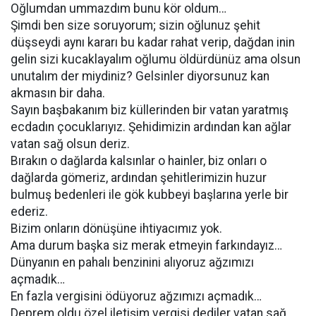
Oğlumdan ummazdım bunu kör oldum…
Şimdi ben size soruyorum; sizin oğlunuz şehit
düşseydi aynı kararı bu kadar rahat verip, dağdan inin
gelin sizi kucaklayalım oğlumu öldürdünüz ama olsun
unutalım der miydiniz? Gelsinler diyorsunuz kan
akmasın bir daha.
Sayın başbakanım biz küllerinden bir vatan yaratmış
ecdadın çocuklarıyız. Şehidimizin ardından kan ağlar
vatan sağ olsun deriz.
Bırakın o dağlarda kalsınlar o hainler, biz onları o
dağlarda gömeriz, ardından şehitlerimizin huzur
bulmuş bedenleri ile gök kubbeyi başlarına yerle bir
ederiz.
Bizim onların dönüşüne ihtiyacımız yok.
Ama durum başka siz merak etmeyin farkındayız…
Dünyanın en pahalı benzinini alıyoruz ağzımızı
açmadık…
En fazla vergisini ödüyoruz ağzımızı açmadık…
Deprem oldu özel iletişim vergisi dediler vatan sağ