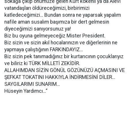
sokağa çıkıp önümüze gelen Kürt kökenli ya da Alevi
vatandaşları öldüreceğimizi, birbirimizi
katledeceğimizi… Bundan sonra ne yaparsak yapalım
nafile aman susalım başımıza bir dert gelmesin
diyeceğimizi sanıyorsunuz ya!
Biz bu oyuna gelmeyeceğiz Mister President.
Biz sizin ve sizin akıl hocalarınızın ve diğerlerinin ne
yapmaya çalıştığının FARKINDAYIZ…
Biz sizin pek tanımadığınız bir kurtarıcının çocuklarıyız
ve biliriz ki TÜRK MİLLETİ ZEKİDİR.
ALLAHIMDAN SİZİN GÖNÜL GÖZÜNÜZÜ AÇMASINI VE
ŞEFKAT TOKATINI HAKKIYLA İNDİRMESİNİ DİLER…
SAYGILARIMI SUNARIM…
Hüseyin Yardımcı…”