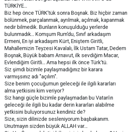
TÜRKİYE…
Biz hep önce TÜRK’tük sonra Boşnak. Biz hiçbir zaman
bölünmek, parçalanmak, ayrılmak, açılmak, kapanmak
nedir bilmedik. Bunların konuşulduğu yerlerde
bulunmadık… Komşum Rum’du, Sınıf arkadaşım
Ermeni, En iyi arkadaşım Kürt, Eniştem Giritli,
Mahallemizin Teyzesi Kavalalı, İlk Ustam Tatar, Dedem
Boşnak, Büyük babam Arnavut, ilk sevdiğim Macar,
Evlendiğim Giritli… Ama hepsi ilk önce Türk’tü.
Siz şimdi bizimle paylaşmadığınız bir karara
varmışsınız adı "açılım".
Size benim çocuğumun geleceği ile ilgili kararları
alma yetkisini kim veriyor?
Siz hangi güçle bizimle paylaşmadan bu Vatan’ın
geleceği ile ilgili bu kadar derin kararları alabilme
yetkisini buluyorsunuz kendiniz de?
Size, sizin dilinizde sesleniyorum başbakanım.
Unutmayın sizden büyük ALLAH var…