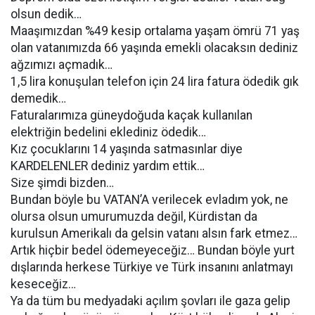
olsun dedik…
Maaşımızdan %49 kesip ortalama yaşam ömrü 71 yaş
olan vatanımızda 66 yaşında emekli olacaksın dediniz
ağzımızı açmadık…
1,5 lira konuşulan telefon için 24 lira fatura ödedik gık
demedik…
Faturalarımıza güneydoğuda kaçak kullanılan
elektriğin bedelini eklediniz ödedik…
Kız çocuklarını 14 yaşında satmasınlar diye
KARDELENLER dediniz yardım ettik…
Size şimdi bizden…
Bundan böyle bu VATAN’A verilecek evladım yok, ne
olursa olsun umurumuzda değil, Kürdistan da
kurulsun Amerikalı da gelsin vatanı alsın fark etmez…
Artık hiçbir bedel ödemeyeceğiz… Bundan böyle yurt
dışlarında herkese Türkiye ve Türk insanını anlatmayı
keseceğiz…
Ya da tüm bu medyadaki açılım şovları ile gaza gelip