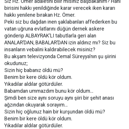
Siz Hz. Ömer adaletini bilir misiniz başbakanım? Hani
birisini hakkı yenildiğinde karar verecek iken kararı
hakkı yenilene bırakan Hz. Ömer.
Peki siz bu dağdan inen şaklabanları affederken bu
vatan uğruna evlatlarını düğün dernek askere
gönderip ALBAYRAK’LI tabutlarla geri alan
ANALAR’DAN, BABALAR’DAN izin aldınız mı? Siz bu
insanların vebalini kaldırabilecek misiniz?
Bu akşam televizyonda Cemal Süreyya’nın şu şiirini
okudunuz;
Sizin hiç babanız öldü mü?
Benim bir kere öldü kör oldum.
Yıkadılar aldılar götürdüler.
Babamdan ummazdım bunu kör oldum…
Şimdi ben size aynı soruyu aynı şiiri bir şehit anası
ağzından okuyarak sorayım…
Sizin hiç oğlunuz hain bir kurşundan öldü mü?
Benim bir kere öldü kör oldum.
Yıkadılar aldılar götürdüler.