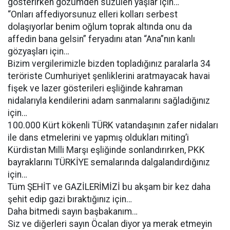
gösterirken gözümden süzülen yaşlar için…
“Onları affediyorsunuz elleri kolları serbest
dolaşıyorlar benim oğlum toprak altında onu da
affedin bana gelsin” feryadını atan “Ana”nın kanlı
gözyaşları için…
Bizim vergilerimizle bizden topladığınız paralarla 34
teröriste Cumhuriyet şenliklerini aratmayacak havai
fişek ve lazer gösterileri eşliğinde kahraman
nidalarıyla kendilerini adam sanmalarını sağladığınız
için…
100.000 Kürt kökenli TÜRK vatandaşının zafer nidaları
ile dans etmelerini ve yapmış oldukları miting’i
Kürdistan Milli Marşı eşliğinde sonlandırırken, PKK
bayraklarını TÜRKİYE semalarında dalgalandırdığınız
için…
Tüm ŞEHİT ve GAZİLERİMİZİ bu akşam bir kez daha
şehit edip gazi bıraktığınız için…
Daha bitmedi sayın başbakanım…
Siz ve diğerleri sayın Öcalan diyor ya merak etmeyin