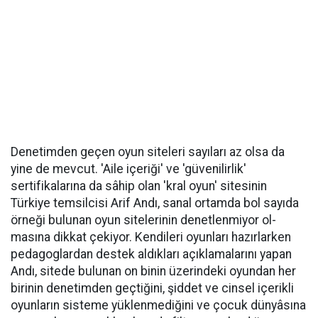
Denetimden geçen oyun siteleri sayıları az olsa da
yine de mevcut. 'Aile içeriği' ve 'güvenilirlik'
sertifikalarına da sâhip olan 'kral oyun' sitesinin
Türkiye temsilcisi Arif Andı, sanal ortamda bol sayıda
örneği bu­lunan oyun sitelerinin denetlenmiyor ol­
masına dikkat çekiyor. Kendileri oyunları hazırlar­ken
pedagoglardan destek aldıkları açıklamalarını yapan
Andı, sitede bulunan on binin üzerinde­ki oyundan her
birinin denetimden geçtiği­ni, şiddet ve cinsel içerikli
oyunların siste­me yüklenmediğini ve çocuk dünyâsına