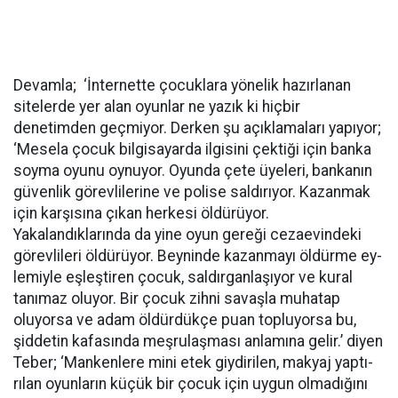
Devamla; ‘İnternette çocuklara yönelik hazırlanan
sitelerde yer alan oyunlar ne yazık ki hiçbir
denetimden geçmiyor. Derken şu açıklamaları yapıyor;
‘Mesela çocuk bilgisayarda ilgisini çektiği için banka
soyma oyunu oynuyor. Oyun­da çete üyeleri, bankanın
güvenlik gö­revlilerine ve polise saldırıyor. Kazan­mak
için karşısına çıkan herkesi öldü­rüyor.
Yakalandıklarında da yine oyun gereği cezaevindeki
görevlileri öldürü­yor. Beyninde kazanmayı öldürme ey­
lemiyle eşleştiren çocuk, saldırganlaşıyor ve kural
tanımaz oluyor. Bir çocuk zihni savaşla muhatap
oluyor­sa ve adam öldürdükçe puan topluyorsa bu,
şiddetin kafasında meşrulaşması anlamına gelir.’ diyen
Teber; ‘Manken­lere mini etek giydirilen, makyaj yaptı­
rılan oyunların küçük bir çocuk için uy­gun olmadığını