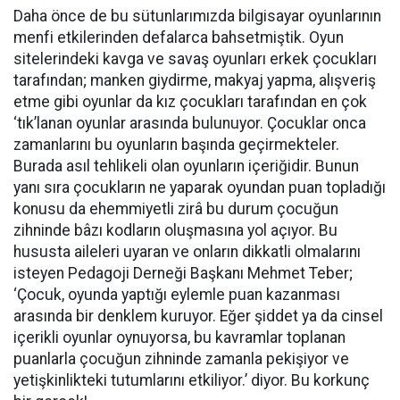
Daha önce de bu sütunlarımızda bilgisayar oyunlarının
menfi etkilerinden defalarca bahsetmiştik. Oyun
sitelerindeki kavga ve savaş oyunları erkek çocukları
tarafından; manken giydirme, makyaj yapma, alışveriş
etme gibi oyunlar da kız çocukları tarafından en çok
‘tık’lanan oyunlar arasında bulunuyor. Çocuklar onca
zamanlarını bu oyunların başında geçirmekteler.
Burada asıl tehlikeli olan oyunların içeriğidir. Bunun
yanı sıra çocukların ne yaparak oyundan puan topladığı
konusu da ehemmiyetli zirâ bu durum çocuğun
zihninde bâzı kodların oluşmasına yol açıyor. Bu
hususta aileleri uyaran ve onların dikkatli olmalarını
isteyen Pedagoji Derneği Başkanı Meh­met Teber;
‘Çocuk, oyunda yaptığı eylemle puan kazanması
arasında bir denklem ku­ruyor. Eğer şiddet ya da cinsel
içerikli oyun­lar oynuyorsa, bu kavramlar toplanan
puan­larla çocuğun zihninde zamanla pekişiyor ve
yetişkinlikteki tutumlarını etkiliyor.’ diyor. Bu korkunç