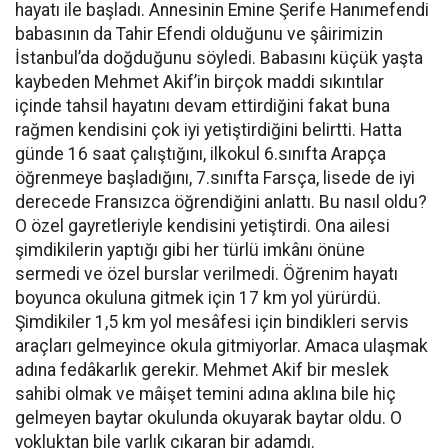
hayatı ile başladı. Annesinin Emine Şerife Hanımefendi
babasının da Tahir Efendi olduğunu ve şâirimizin
İstanbul’da doğduğunu söyledi. Babasını küçük yaşta
kaybeden Mehmet Akif’in birçok maddi sıkıntılar
içinde tahsil hayatını devam ettirdiğini fakat buna
rağmen kendisini çok iyi yetiştirdiğini belirtti. Hatta
günde 16 saat çalıştığını, ilkokul 6.sınıfta Arapça
öğrenmeye başladığını, 7.sınıfta Farsça, lisede de iyi
derecede Fransızca öğrendiğini anlattı. Bu nasıl oldu?
O özel gayretleriyle kendisini yetiştirdi. Ona ailesi
şimdikilerin yaptığı gibi her türlü imkânı önüne
sermedi ve özel burslar verilmedi. Öğrenim hayatı
boyunca okuluna gitmek için 17 km yol yürürdü.
Şimdikiler 1,5 km yol mesâfesi için bindikleri servis
araçları gelmeyince okula gitmiyorlar. Amaca ulaşmak
adına fedâkarlık gerekir. Mehmet Akif bir meslek
sahibi olmak ve mâişet temini adına aklına bile hiç
gelmeyen baytar okulunda okuyarak baytar oldu. O
yokluktan bile varlık çıkaran bir adamdı.