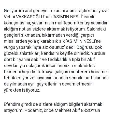
Geliyorum asıl geceye imzasını atan araştırmacı yazar
Vehbi VAKKASOĞLU’nun ‘ASIM’IN NESLİ’ isimli
konuşmasına; yazarımızın muhteşem konuşmasından
aldığım notları sizlere aktarmak istiyorum. Salondaki
gençleri sıkmadan, bıktırmadan verdiği çarpıcı
misallerden yola çıkarak sık sık ‘ASIM’IN NESLİ’ne
vurgu yaparak ‘İşte siz o’sunuz’ dedi. Doğrusu çok
güzeldi anlattıkları, kendisini keyifle dinledik. Yurdun
dört bir yanını sabır ve fedâkarlıkla tıpkı bir Akif
sevdâsıyla dolaşarak insanlarımızın mukaddes
fikirlerini hep diri tutmaya çalışan muhterem hocamızı
tebrik ediyor ve hayatının bundan sonraki safhalarında
da yılmadan ayni gayretlerinin devam etmesini
yürekten istiyoruz.
Efendim şimdi de sizlere aldığım bilgileri aktarmak
istiyorum: Hocamız, önce Mehmet Akif ERSOY’un