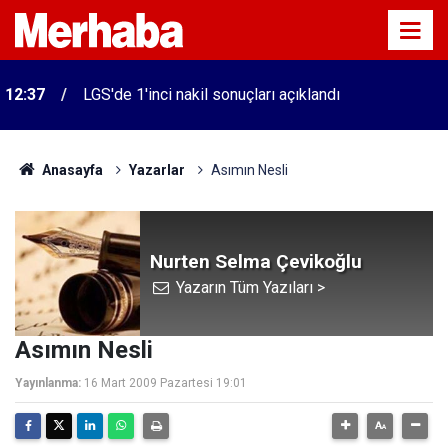
12:37
LGS'de 1'inci nakil sonuçları açıklandı
Anasayfa
Yazarlar
Asımın Nesli
Nurten Selma Çevikoğlu
Yazarın Tüm Yazıları >
Asımın Nesli
Yayınlanma:
16 Mart 2009 Pazartesi 19:01