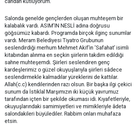
candan kutluyorum.
Salonda genelde gençlerden oluşan muhteşem bir
kalabalık vardı. ASIM’IN NESLİ adına doğrusu
göğsümüz kabardı. Programda birçok ilginç sunumlar
vardı. Meram Belediyesi Tiyatro Grubunun
seslendirdiği merhum Mehmet Akif’in ‘Safahat’ isimli
kitabından alınma en seçkin şiirlerin takdim edildiği
sahne muhteşemdi. Şiirleri seslendiren genç
kardeşlerimiz o güzel okuyuşlarıyla şiirleri sâdece
seslendirmekle kalmadılar yüreklerini de kattılar.
Allah(c.c) kendilerinden razı olsun. Bir başka ilgi çekici
sunum da İstiklal Marşımızın iki küçük yavrumuz
tarafından içten bir şekilde okuması idi. Kıyafetleriyle,
okuyuşlarındaki samimiyetleri ve mimikleriyle âdeta
salondakileri büyülediler. Rabbim onları muhafaza
etsin.