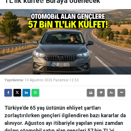
TL'lik külfet! Buraya ödenecek
Yayınlanma:
10 Ağustos 2026 Pazartesi 12:53
Türkiye'de 65 yaş üstünün ehliyet şartları
zorlaştırılırken gençleri ilgilendiren bazı kararlar da
alınıyor. Ağustos ayı itibariyle yapılan yeni zamdan
dolayı otomobil satın alan gençleri 57 bin TL'yi