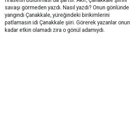
firasetin bulunması da şarttır. Akif, Çanakkale şiirini
savaşı görmeden yazdı. Nasıl yazdı? Onun gönlünde
yangındı Çanakkale, yüreğindeki birikimlerini
patlamasın idi Çanakkale şiiri. Görerek yazanlar onun
kadar etkin olamadı zira o gönül adamıydı.