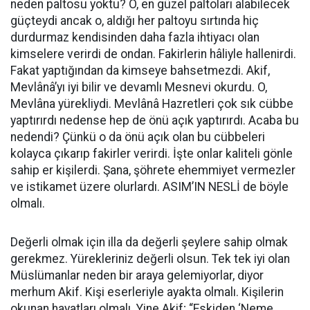
neden paltosu yoktu? O, en güzel paltoları alabilecek
güçteydi ancak o, aldığı her paltoyu sırtında hiç
durdurmaz kendisinden daha fazla ihtiyacı olan
kimselere verirdi de ondan. Fakirlerin hâliyle hallenirdi.
Fakat yaptığından da kimseye bahsetmezdi. Akif,
Mevlânâ’yı iyi bilir ve devamlı Mesnevi okurdu. O,
Mevlâna yürekliydi. Mevlânâ Hazretleri çok sık cübbe
yaptırırdı nedense hep de önü açık yaptırırdı. Acaba bu
nedendi? Çünkü o da önü açık olan bu cübbeleri
kolayca çıkarıp fakirler verirdi. İşte onlar kaliteli gönle
sahip er kişilerdi. Şana, şöhrete ehemmiyet vermezler
ve istikamet üzere olurlardı. ASIM’IN NESLİ de böyle
olmalı.
Değerli olmak için illa da değerli şeylere sahip olmak
gerekmez. Yürekleriniz değerli olsun. Tek tek iyi olan
Müslümanlar neden bir araya gelemiyorlar, diyor
merhum Akif. Kişi eserleriyle ayakta olmalı. Kişilerin
okunan hayatları olmalı. Yine Akif; “Eskiden ‘Neme