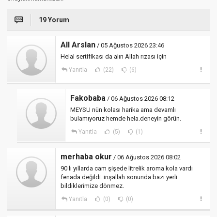
19 Yorum
All Arslan
/ 05 Ağustos 2026 23:46
Helal sertifikası da alın Allah rızası için
Yanıtla
(22)
(6)
Fakobaba
/ 06 Ağustos 2026 08:12
MEYSU nün kolası harika ama devamlı
bulamıyoruz hemde hela.deneyin görün.
Yanıtla
(5)
(1)
merhaba okur
/ 06 Ağustos 2026 08:02
90 lı yıllarda cam şişede litrelik aroma kola vardı
fenada değildi. inşallah sonunda bazı yerli
bildiklerimize dönmez.
Yanıtla
(0)
(0)