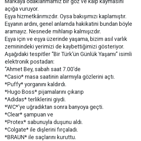
Markaya odaklanmamız bir göz ve kalp kaymasını
açığa vuruyor.
Eşya hizmetkârımızdır. Oysa bakışımızı kaplamıştır.
Eşyanın ardını, genel anlamda hakikatini bundan böyle
aramayız. Nesnede mıhlanıp kalmışızdır.
Eşya için ve eşya üzerinde yaşama, bizim asıl varlık
zeminindeki yerimizi de kaybettiğimizi gösteriyor.
Aşağıdaki tespitler “Bir Türk’ün Günlük Yaşamı” isimli
elektronik postadan:
“Ahmet Bey, sabah saat 7.00'de
*Casio* masa saatinin alarmıyla gözlerini açtı.
*Puffy* yorganını kaldırdı.
*Hugo Boss* pijamalarını çıkarıp
*Adidas* terliklerini giydi.
*WC*'ye uğradıktan sonra banyoya geçti.
*Clear* şampuan ve
*Protex* sabunuyla duşunu aldı.
*Colgate* ile dişlerini fırçaladı.
*BRAUN* ile saçlarını kuruttu.