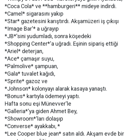
*Coca Cola* ve **hamburgeri** mideye indirdi.
*Camel* sigarasını yakıp
*Star* gazetesini karıştırdı. Akşamüzeri iş çıkışı
*Image Bar'* a uğrayıp
*JB*'sini yudumladı, sonra köşedeki
*Shopping Center*'a uğradı. Eşinin sipariş ettiği
*Ariel* deterjan,
*Ace* çamaşır suyu,
*Palmolive* şampuan,
*Gala* tuvalet kağıdı,
*Sprite* gazoz ve
*Johnson* kolonyayı alarak kasaya yanaştı.
*Bonus* kartıyla ödemeyi yaptı.
Hafta sonu eşi Münevver'le
*Galleria*'ya giden Ahmet Bey,
*Showroom*'ları dolaşıp
*Converse* ayakkabı, *
*Lee Cooper blue jean* satın aldı. Akşam evde bir