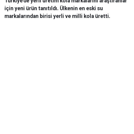
Türkiye'de yerli üretim kola markalarını araştıranlar
için yeni ürün tanıtıldı. Ülkenin en eski su
markalarından birisi yerli ve milli kola üretti.