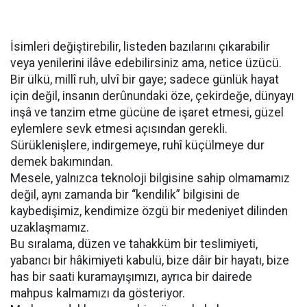
İsimleri değiştirebilir, listeden bazılarını çıkarabilir
veya yenilerini ilâve edebilirsiniz ama, netice üzücü.
Bir ülkü, millî ruh, ulvî bir gaye; sadece günlük hayat
için değil, insanın derûnundaki öze, çekirdeğe, dünyayı
inşâ ve tanzim etme gücüne de işaret etmesi, güzel
eylemlere sevk etmesi açısından gerekli.
Sürüklenişlere, indirgemeye, ruhî küçülmeye dur
demek bakımından.
Mesele, yalnızca teknoloji bilgisine sahip olmamamız
değil, aynı zamanda bir “kendilik” bilgisini de
kaybedişimiz, kendimize özgü bir medeniyet dilinden
uzaklaşmamız.
Bu sıralama, düzen ve tahakküm bir teslimiyeti,
yabancı bir hâkimiyeti kabulü, bize dâir bir hayatı, bize
has bir saati kuramayışımızı, ayrıca bir dairede
mahpus kalmamızı da gösteriyor.