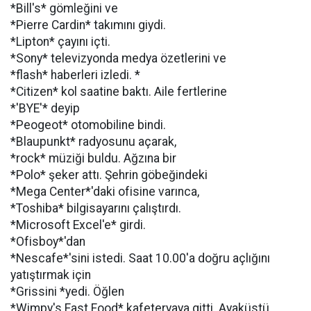
*Bill's* gömleğini ve
*Pierre Cardin* takımını giydi.
*Lipton* çayını içti.
*Sony* televizyonda medya özetlerini ve
*flash* haberleri izledi. *
*Citizen* kol saatine baktı. Aile fertlerine
*'BYE'* deyip
*Peogeot* otomobiline bindi.
*Blaupunkt* radyosunu açarak,
*rock* müziği buldu. Ağzına bir
*Polo* şeker attı. Şehrin göbeğindeki
*Mega Center*'daki ofisine varınca,
*Toshiba* bilgisayarını çalıştırdı.
*Microsoft Excel'e* girdi.
*Ofisboy*'dan
*Nescafe*'sini istedi. Saat 10.00'a doğru açlığını
yatıştırmak için
*Grissini *yedi. Öğlen
*Wimpy's Fast Food* kafeteryaya gitti. Ayaküstü,