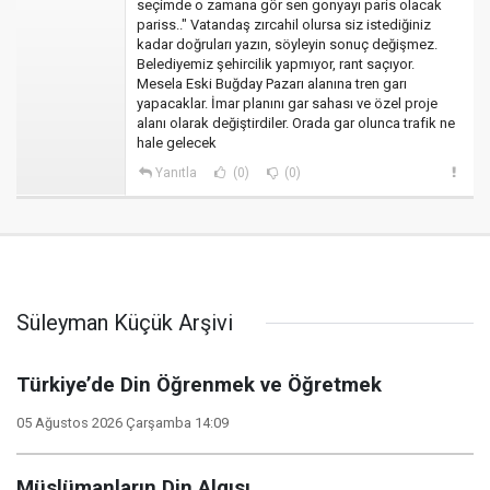
seçimde o zamana gör sen gonyayı paris olacak
pariss.." Vatandaş zırcahil olursa siz istediğiniz
kadar doğruları yazın, söyleyin sonuç değişmez.
Belediyemiz şehircilik yapmıyor, rant saçıyor.
Mesela Eski Buğday Pazarı alanına tren garı
yapacaklar. İmar planını gar sahası ve özel proje
alanı olarak değiştirdiler. Orada gar olunca trafik ne
hale gelecek
Yanıtla
(0)
(0)
Süleyman Küçük Arşivi
Türkiye’de Din Öğrenmek ve Öğretmek
05 Ağustos 2026 Çarşamba 14:09
Müslümanların Din Algısı