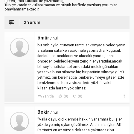
içeren, imla kuralları ile yazılmamış,
Türkçe karakter kullanılmayan ve büyük harflerle yazılmış yorumlar
onaylanmamaktadır.
2 Yorum
ömür
/ null
bu onbir yıldır türeyen rantcılar konyada belediyenin
arsalarını satarken açık ihale yapmadılar,küçücük
ilanlarla satacaklarını ve alacaklı yandaşlarını
önceden belirlediler.yeni zenginler yarattılar.ancak
bir şeyi unuttular sol omuzdaki melek günahları
yazar ve bunu silmeye hiç bir partinin silmeye gücü
yetmez. bin kere hacca ,binkere umreye gitsenizde
temizlenmez. hacıveyiszadede yüzbin vakit
kılsanızda haram yok olmaz
Yanıtla
(0)
(0)
Bekir
/ null
"Valla dayıı, didiklerinde hakkın var amma bu işler
yüzde yetmiş oylan çözülmez. Allahın izniylen AK
Partimizi en az yüzde doksana çaktıracaz bu