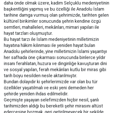
daha önde olmak üzere, kadim Selçuklu medeniyetinin
başkentliğini yapmış ve bu özelliği ile Anadolu İslam
tarihine damga vurmuş olan şehrimizde, tarihten gelen
kültürel birikimler sonucunda şehrin kendine özgü
semtleri, mahalleleri, mekânları, mimari yapıları ile
hayat tarzları oluşmuştur.
Bu hayat tarzı ile İslam medeniyetinin milletimizin
hayatına hâkim kılınması ile yeniden hayat bulan
Anadolu şehirlerinde, yine milletimizin İslami yaşantıyı
her safhada öne çıkarması sonucunda binlerce yıldır
insanı ferahlatan, huzura ve dinginliğe kavuşturan dini
ve sosyal yapıları, ferah mekânları kutlu bir miras gibi
tarih boyu nesilden nesle aktarılmıştır.
Bundan dolayıdır ki şehirlerimizde var olan bu tür
özellikler yaşatılmalı ve eski yeni demeden her
şehirde yeniden ihdas edilmelidir.
Geçmişte yaşayan selefimizden hiçbir nesil, şanlı
tarihimizden aldığı bu bereketli şehir mirasını altüst
edercesine bozmak, geri getirilmeyecek bir şekilde