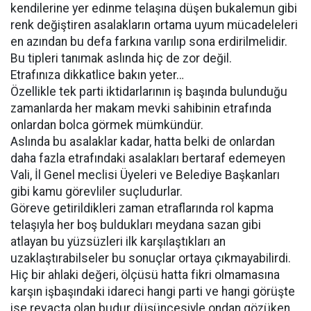
kendilerine yer edinme telaşına düşen bukalemun gibi
renk değiştiren asalakların ortama uyum mücadeleleri
en azından bu defa farkına varılıp sona erdirilmelidir.
Bu tipleri tanımak aslında hiç de zor değil.
Etrafınıza dikkatlice bakın yeter…
Özellikle tek parti iktidarlarının iş başında bulunduğu
zamanlarda her makam mevki sahibinin etrafında
onlardan bolca görmek mümkündür.
Aslında bu asalaklar kadar, hatta belki de onlardan
daha fazla etrafındaki asalakları bertaraf edemeyen
Vali, İl Genel meclisi Üyeleri ve Belediye Başkanları
gibi kamu görevliler suçludurlar.
Göreve getirildikleri zaman etraflarında rol kapma
telaşıyla her boş buldukları meydana sazan gibi
atlayan bu yüzsüzleri ilk karşılaştıkları an
uzaklaştırabilseler bu sonuçlar ortaya çıkmayabilirdi.
Hiç bir ahlaki değeri, ölçüsü hatta fikri olmamasına
karşın işbaşındaki idareci hangi parti ve hangi görüşte
ise revaçta olan budur düşüncesiyle ondan gözüken,