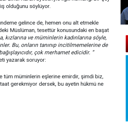
lış olduğunu söylüyor.
gündeme gelince de, hemen onu alt etmekle
rdeki Müslüman, tesettür konusundaki en başat
a, kızlarına ve müminlerin kadınlarına söyle,
inler. Bu, onların tanınıp incitilmemelerine de
ağışlayıcıdır, çok merhamet edicidir. “
eti yazarak soruyor:
ve tüm müminlerin eşlerine emirdir, şimdi biz,
 itaat gerekmiyor dersek, bu ayetin hükmü ne