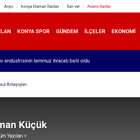
Arşiv
Konya Eleman İlanları
İlan ver
Resmi İlanlar
İLAN
KONYA SPOR
GÜNDEM
İLÇELER
EKONOMI
v endüstrisinin temmuz ihracatı belil oldu
 İçinden Kısa Kısa - 182
sul Anlayışları
man Küçük
üm Yazıları >