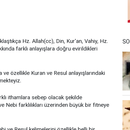
ştıkça Hz. Allah(cc), Din, Kur'an, Vahiy, Hz.
SO
ında farklı anlayışlara doğru evirildikleri
ve özellikle Kuran ve Resul anlayışlarındaki
rmekteyiz.
lı ithamlara sebep olacak şekilde
Nebi farklılıkları üzerinden büyük bir fitneye
 ve Resul kelimelerini özellikle belli bir