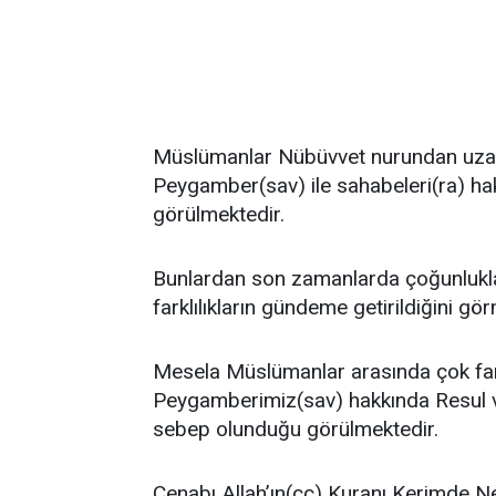
Müslümanlar Nübüvvet nurundan uzakla
Peygamber(sav) ile sahabeleri(ra) hakk
görülmektedir.
Bunlardan son zamanlarda çoğunlukla 
farklılıkların gündeme getirildiğini gö
Mesela Müslümanlar arasında çok fark
Peygamberimiz(sav) hakkında Resul ve 
sebep olunduğu görülmektedir.
Cenabı Allah’ın(cc) Kuranı Kerimde Nebi