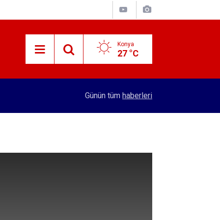
Konya
27 °C
10:38
Ticaret Bakanlığının "E-Kolay İhracat Platformu"
Günün tüm
haberleri