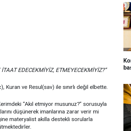
Ko
baş
İTAAT EDECEKMİYİZ, ETMEYECEKMİYİZ?”
, Kuran ve Resul(sav) ile sınırlı değil elbette.
Kerimdeki “Akıl etmiyor musunuz?” sorusuyla
klarını düşünerek imanlarına zarar verir mi
e materyalist akılla destekli sorularla
tmektedirler.