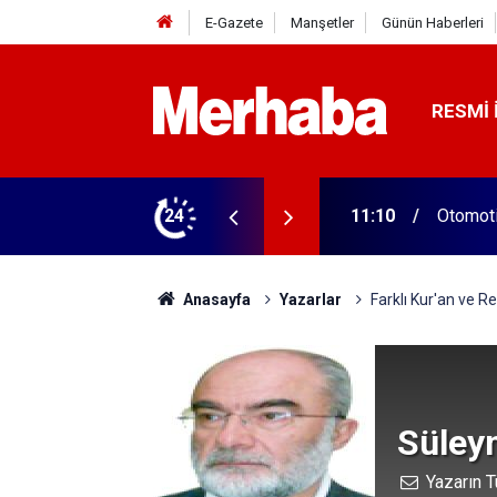
E-Gazete
Manşetler
Günün Haberleri
RESMI 
11:10
Otomoti
24
11:07
Hayatın
Anasayfa
Yazarlar
Farklı Kur'an ve Re
Süley
Yazarın T