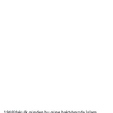
1969’daki ilk günden bu güne baktığınızda İslam