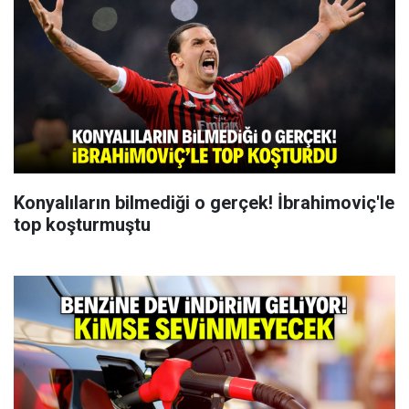
Konyalıların bilmediği o gerçek! İbrahimoviç'le
top koşturmuştu