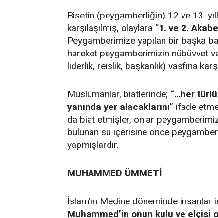
Bisetin (peygamberliğin) 12 ve 13. yı
karşılaşılmış, olaylara “
1. ve 2. Akabe
Peygamberimize yapılan bir başka ba
hareket peygamberimizin nübüvvet va
liderlik, reislik, başkanlık) vasfına kar
Müslümanlar, biatlerinde;
“…her türl
yanında yer alacaklarını
” ifade etme
da biat etmişler, onlar peygamberimiz
bulunan su içerisine önce peygamberi
yapmışlardır.
MUHAMMED ÜMMETİ
İslam’ın Medine döneminde insanlar 
Muhammed’in onun kulu ve elçisi 