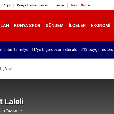
Arşiv
Konya Eleman İlanları
İlan ver
Resmi İlanlar
İLAN
KONYA SPOR
GÜNDEM
İLÇELER
EKONOMI
 muhtar 13 milyon TL'ye biçerdöver satın aldı! 313 beygir motoru
orlu Kramer'den yıllar sonra Galatasaraylı Osimhen itirafı
Üç Vasfı
 Laleli
üm Yazıları >