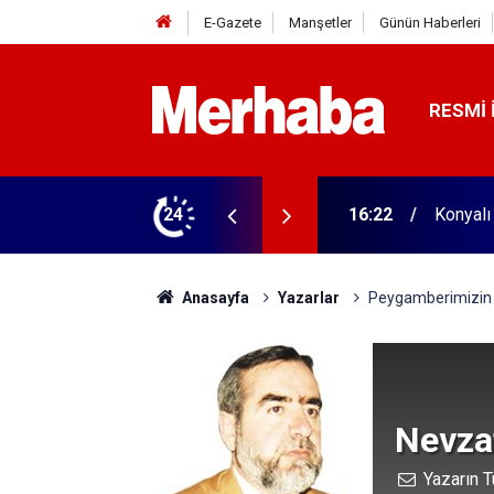
E-Gazete
Manşetler
Günün Haberleri
RESMI 
16:22
Konyalı
24
16:04
Konyasp
Anasayfa
Yazarlar
Peygamberimizin 
Nevzat
Yazarın T