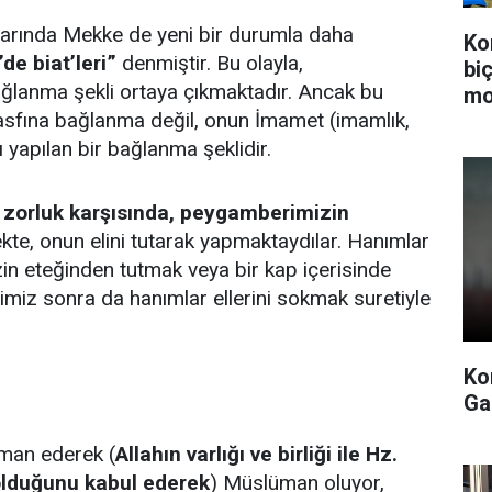
llarında Mekke de yeni bir durumla daha
Ko
’de biat’leri”
denmiştir. Bu olayla,
bi
ğlanma şekli ortaya çıkmaktadır. Ancak bu
mo
sfına bağlanma değil, onun İmamet (imamlık,
şı yapılan bir bağlanma şeklidir.
ü zorluk karşısında, peygamberimizin
kte, onun elini tutarak yapmaktaydılar. Hanımlar
in eteğinden tutmak veya bir kap içerisinde
miz sonra da hanımlar ellerini sokmak suretiyle
Ko
Ga
iman ederek (
Allahın varlığı ve birliği ile Hz.
olduğunu kabul ederek
) Müslüman oluyor,