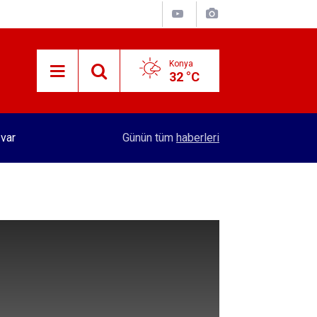
Konya
32 °C
 var
15:29
Merkez Bankası rezervleri açıklandı
Günün tüm
haberleri