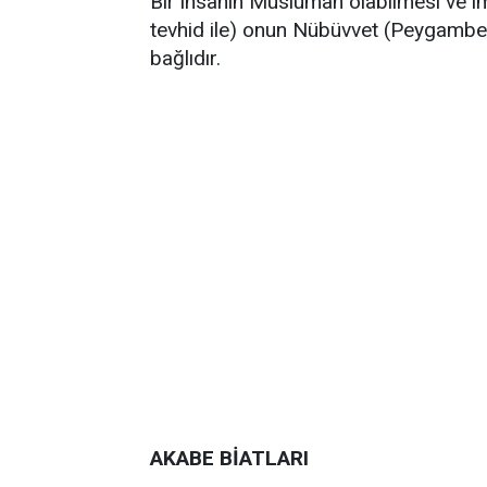
Bir insanın Müslüman olabilmesi ve i
tevhid ile) onun Nübüvvet (Peygamberl
bağlıdır.
AKABE BİATLARI