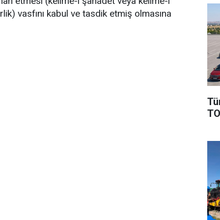
man etmesi (kelime-i şahadet veya kelime-i
ik) vasfını kabul ve tasdik etmiş olmasına
Tü
TO