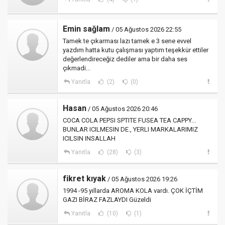
Emin sağlam
/ 05 Ağustos 2026 22:55
Tamek te çıkarması lazı tamek e 3 sene evvel
yazdım hatta kutu çalışması yaptım teşekkür ettiler
değerlendireceğiz dediler ama bir daha ses
çıkmadi...
Yanıtla
(2)
(0)
Hasan
/ 05 Ağustos 2026 20:46
COCA COLA PEPSI SPTITE FUSEA TEA CAPPY...
BUNLAR ICILMESIN DE., YERLI MARKALARIMIZ
ICILSIN INSALLAH
Yanıtla
(28)
(3)
fikret kıyak
/ 05 Ağustos 2026 19:26
1994 -95 yıllarda AROMA KOLA vardı. ÇOK İÇTİM
GAZI BİRAZ FAZLAYDI Güzeldi
Yanıtla
(10)
(1)