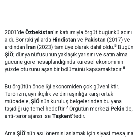
2001'de
Özbekistan
'ın katılımıyla örgüt bugünkü adını
aldı. Sonraki yıllarda
Hindistan
ve
Pakistan
(2017) ve
5
ardından
İran
(2023) tam üye olarak dahil oldu.
Bugün
ŞİÖ
; dünya nüfusunun yaklaşık yarısını ve satın alma
gücüne göre hesaplandığında küresel ekonominin
6
yüzde otuzunu aşan bir bölümünü kapsamaktadır.
Bu örgütün önceliği ekonomiden çok güvenliktir.
Terörizm, ayrılıkçılık ve dini aşırılığa karşı ortak
mücadele,
ŞİÖ
'nün kuruluş belgelerinden bu yana
7
taşıdığı üç temel hedeftir.
Örgütün merkezi
Pekin
'de,
anti-terör ajansı ise
Taşkent
'tedir.
Ama
ŞİÖ
'nün asıl önemini anlamak için siyasi mesajına