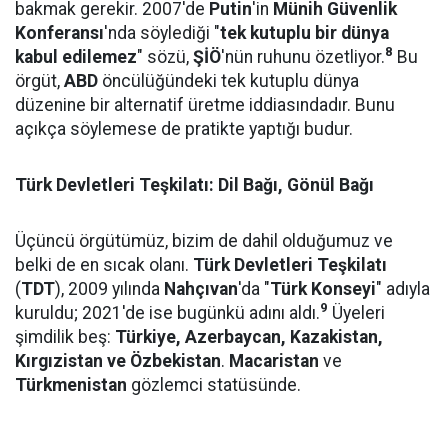
bakmak gerekir. 2007'de
Putin
'in
Münih Güvenlik
Konferansı
'nda söylediği "
tek kutuplu bir dünya
8
kabul edilemez
" sözü,
ŞİÖ
'nün ruhunu özetliyor.
Bu
örgüt,
ABD
öncülüğündeki tek kutuplu dünya
düzenine bir alternatif üretme iddiasındadır. Bunu
açıkça söylemese de pratikte yaptığı budur.
Türk Devletleri Teşkilatı: Dil Bağı, Gönül Bağı
Üçüncü örgütümüz, bizim de dahil olduğumuz ve
belki de en sıcak olanı.
Türk Devletleri Teşkilatı
(
TDT
), 2009 yılında
Nahçıvan
'da "
Türk Konseyi
" adıyla
9
kuruldu; 2021'de ise bugünkü adını aldı.
Üyeleri
şimdilik beş:
Türkiye, Azerbaycan, Kazakistan,
Kırgızistan ve Özbekistan
.
Macaristan
ve
Türkmenistan
gözlemci statüsünde.