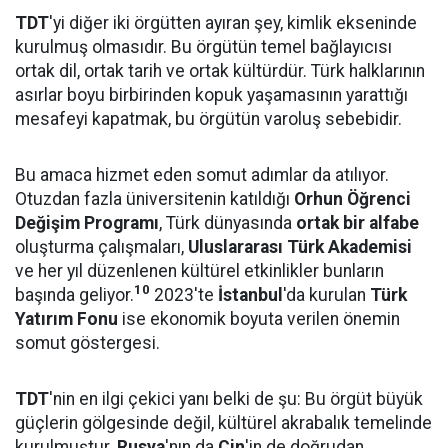
TDT
'yi diğer iki örgütten ayıran şey, kimlik ekseninde
kurulmuş olmasıdır. Bu örgütün temel bağlayıcısı
ortak dil, ortak tarih ve ortak kültürdür. Türk halklarının
asırlar boyu birbirinden kopuk yaşamasının yarattığı
mesafeyi kapatmak, bu örgütün varoluş sebebidir.
Bu amaca hizmet eden somut adımlar da atılıyor.
Otuzdan fazla üniversitenin katıldığı
Orhun Öğrenci
Değişim Programı
, Türk dünyasında
ortak bir alfabe
oluşturma çalışmaları,
Uluslararası Türk Akademisi
ve her yıl düzenlenen kültürel etkinlikler bunların
10
başında geliyor.
2023'te
İstanbul
'da kurulan
Türk
Yatırım Fonu
ise ekonomik boyuta verilen önemin
somut göstergesi.
TDT
'nin en ilgi çekici yanı belki de şu: Bu örgüt büyük
güçlerin gölgesinde değil, kültürel akrabalık temelinde
kurulmuştur.
Rusya
'nın da
Çin
'in de doğrudan