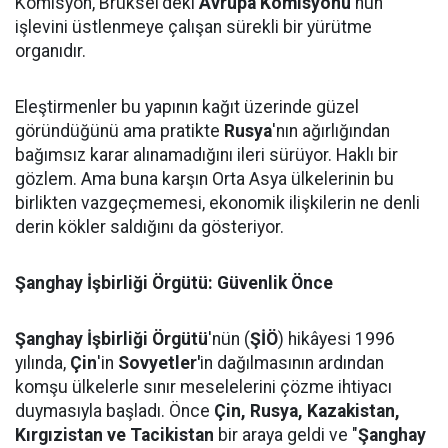
Komisyon, Brüksel'deki
Avrupa Komisyonu
'nun
işlevini üstlenmeye çalışan sürekli bir yürütme
organıdır.
Eleştirmenler bu yapının kağıt üzerinde güzel
göründüğünü ama pratikte
Rusya
'nın ağırlığından
bağımsız karar alınamadığını ileri sürüyor. Haklı bir
gözlem. Ama buna karşın Orta Asya ülkelerinin bu
birlikten vazgeçmemesi, ekonomik ilişkilerin ne denli
derin kökler saldığını da gösteriyor.
Şanghay İşbirliği Örgütü: Güvenlik Önce
Şanghay İşbirliği Örgütü
'nün (
ŞİÖ
) hikâyesi 1996
yılında,
Çin
'in
Sovyetler'
in dağılmasının ardından
komşu ülkelerle sınır meselelerini çözme ihtiyacı
duymasıyla başladı. Önce
Çin, Rusya, Kazakistan,
Kırgızistan ve Tacikistan
bir araya geldi ve "
Şanghay