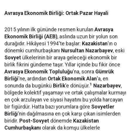
Avrasya Ekonomik Birliği: Ortak Pazar Hayali
2015 yılının ilk gününde resmen kurulan
Avrasya
Ekonomik Birliği (AEB)
, aslında uzun bir yolun son
durağıdır. Hikâyesi 1994'te başlar:
Kazakistan
'ın o
dönemki cumhurbaşkanı
Nursultan Nazarbayev
, eski
Sovyet
ülkelerinin bir araya geleceği ekonomik bir
birlik fikrini gündeme taşır. Yıllar içinde bu fikir önce
Avrasya Ekonomik Topluluğu
'na, sonra
Gümrük
Birliği
'ne, ardından
Ortak Ekonomik Alan
'a, en
1
sonunda da bugünkü
Birlik
'e dönüşür.
Nazarbayev
,
bölgede kolektif yaşamayı ve ortak çalışmalar kurmayı
en çok arzulayan ve siyasi hayatını bu yolda harcayan
bir figürdür. Hatta bazı yorumlara göre
Sovyetler
Birliğ
i’nin dağılmasına en çok karşı çıkan isimlerden
biridir.
Post-Sovyet
dönemde
Kazakistan
Cumhurbaşkanı
olarak da komşu ülkelerle