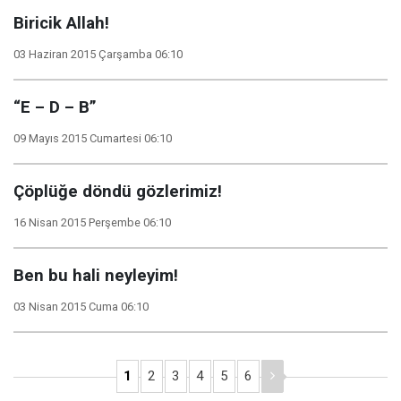
Biricik Allah!
03 Haziran 2015 Çarşamba 06:10
“E – D – B”
09 Mayıs 2015 Cumartesi 06:10
Çöplüğe döndü gözlerimiz!
16 Nisan 2015 Perşembe 06:10
Ben bu hali neyleyim!
03 Nisan 2015 Cuma 06:10
1
2
3
4
5
6