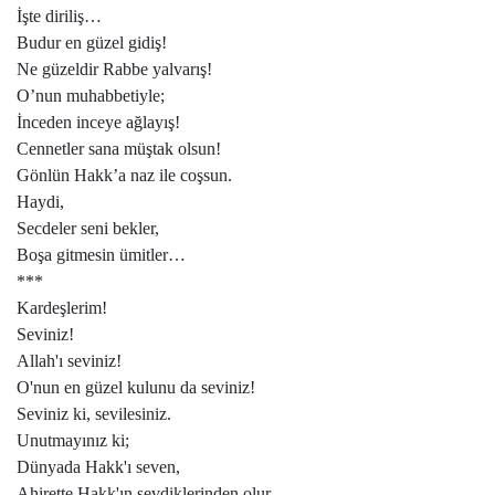
İşte diriliş…
Budur en güzel gidiş!
Ne güzeldir Rabbe yalvarış!
O’nun muhabbetiyle;
İnceden inceye ağlayış!
Cennetler sana müştak olsun!
Gönlün Hakk’a naz ile coşsun.
Haydi,
Secdeler seni bekler,
Boşa gitmesin ümitler…
***
Kardeşlerim!
Seviniz!
Allah'ı seviniz!
O'nun en güzel kulunu da seviniz!
Seviniz ki, sevilesiniz.
Unutmayınız ki;
Dünyada Hakk'ı seven,
Ahirette Hakk'ın sevdiklerinden olur.