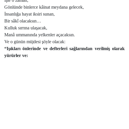
İşte o zaman;
Gönlünde binlerce kâinat meydana gelecek,
İnsanlığa hayat iksiri sunan,
Bir sâkî olacaksın…
Kulluk sırrına ulaşacak,
Manâ ummanında yelkenler açacaksın.
Ve o günün müjdesi şöyle olacak:
“Işıkları önlerinde ve defterleri sağlarından verilmiş olarak
yürürler ve: