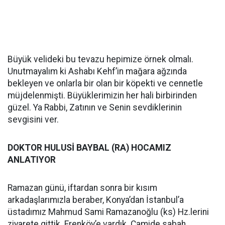
Büyük velideki bu tevazu hepimize örnek olmalı.
Unutmayalım ki Ashabı Kehf’in mağara ağzında
bekleyen ve onlarla bir olan bir köpekti ve cennetle
müjdelenmişti. Büyüklerimizin her hali birbirinden
güzel. Ya Rabbi, Zatının ve Senin sevdiklerinin
sevgisini ver.
DOKTOR HULUSİ BAYBAL (RA) HOCAMIZ
ANLATIYOR
Ramazan günü, iftardan sonra bir kısım
arkadaşlarımızla beraber, Konya’dan İstanbul’a
üstadımız Mahmud Sami Ramazanoğlu (ks) Hz.lerini
ziyarete gittik. Erenköy’e vardık. Camide sabah