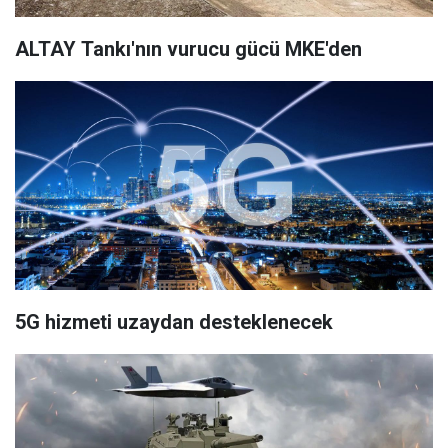
ALTAY Tankı'nın vurucu gücü MKE'den
5G hizmeti uzaydan desteklenecek