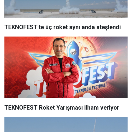
TEKNOFEST'te üç roket aynı anda ateşlendi
TEKNOFEST Roket Yarışması ilham veriyor