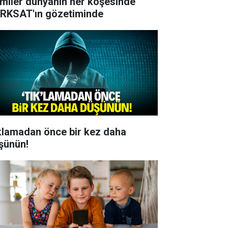
miler dünyanın her köşesinde
RKSAT'ın gözetiminde
klamadan önce bir kez daha
şünün!