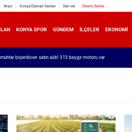
Arşiv
Konya Eleman İlanları
İlan ver
Resmi İlanlar
İLAN
KONYA SPOR
GÜNDEM
İLÇELER
EKONOMI
orlu Kramer'den yıllar sonra Galatasaraylı Osimhen itirafı