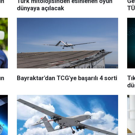
ın
Türk mitolojisinden esinlenen oyun
Ge
dünyaya açılacak
TÜ
ın
Bayraktar'dan TCG'ye başarılı 4 sorti
Tı
dü