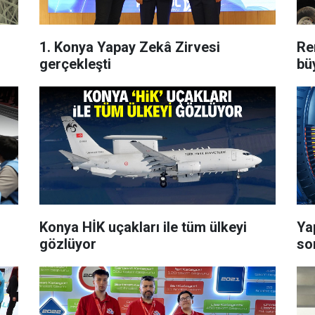
1. Konya Yapay Zekâ Zirvesi
Re
gerçekleşti
bü
Konya HİK uçakları ile tüm ülkeyi
Ya
gözlüyor
so