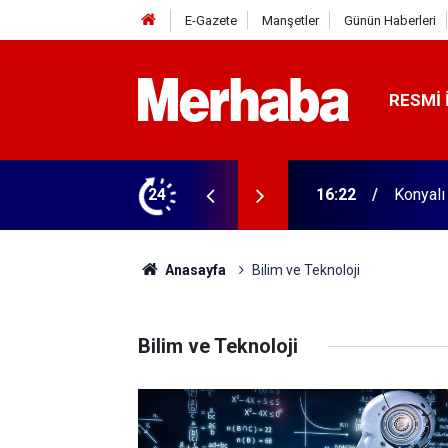
E-Gazete
Manşetler
Günün Haberleri
RESMI 
aldı! 313 beygir motoru var
24
16:04
Konyasp
Anasayfa
Bilim ve Teknoloji
Bilim ve Teknoloji