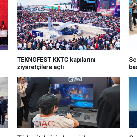
TEKNOFEST KKTC kapılarını
Se
ziyaretçilere açtı
ba