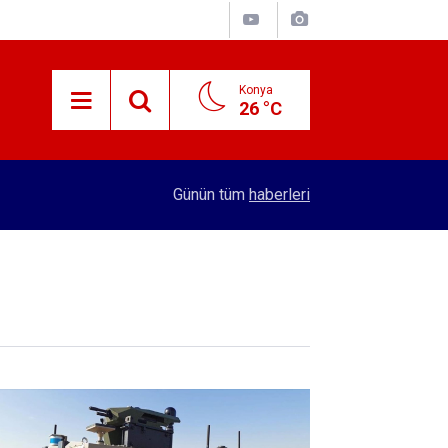
Konya
26 °C
15:29
Merkez Bankası rezervleri açıklandı
Günün tüm
haberleri