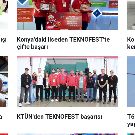
ışı
Konya'daki liseden TEKNOFEST'te
Ko
çifte başarı
ke
a
KTÜN'den TEKNOFEST başarısı
T6
ya