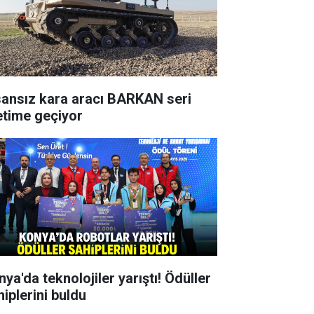
sansız kara aracı BARKAN seri
etime geçiyor
ya'da teknolojiler yarıştı! Ödüller
hiplerini buldu