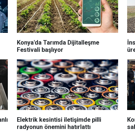
Konya'da Tarımda Dijitalleşme
İn
Festivali başlıyor
ür
nlı
Elektrik kesintisi iletişimde pilli
Kon
radyonun önemini hatırlattı
sa