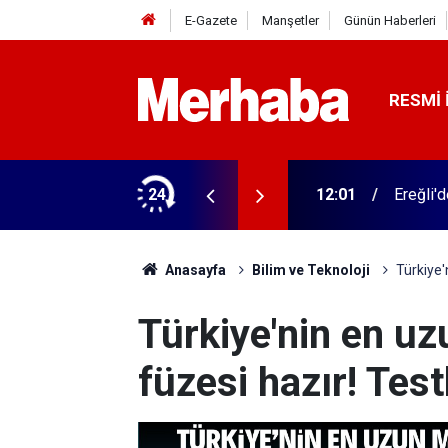
E-Gazete
Manşetler
Günün Haberleri
RESMI 
n imzalar atıldı
24
12:01
Ereğli'
Anasayfa
Bilim ve Teknoloji
Türkiye'
Türkiye'nin en uzu
füzesi hazır! Test