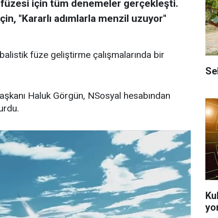
k füzesi için tüm denemeler gerçekleşti.
çin, "Kararlı adımlarla menzil uzuyor"
listik füze geliştirme çalışmalarında bir
Se
aşkanı Haluk Görgün, NSosyal hesabından
urdu.
Ku
yo