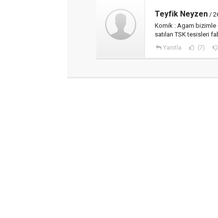
Teyfik Neyzen
/ 2
Komik : Agam bizimle 
satılan TSK tesisleri fa
Yanıtla
(7)