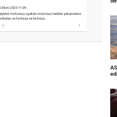
tem
6 Ekim 2025 11:09
eylenir motorsuz uçaklar motorsuz tanklar yabancılara
brikaları ve ha keza ve ha keza...
(2)
AS
edi