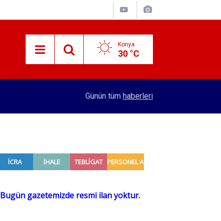
Konya
30 °C
11:53
Konya'da eşik çoktan aşıldı! Vatandaştan 100 lir
Günün tüm
haberleri