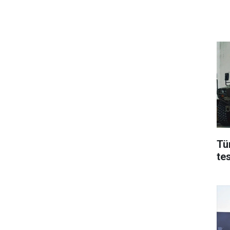
Tü
te