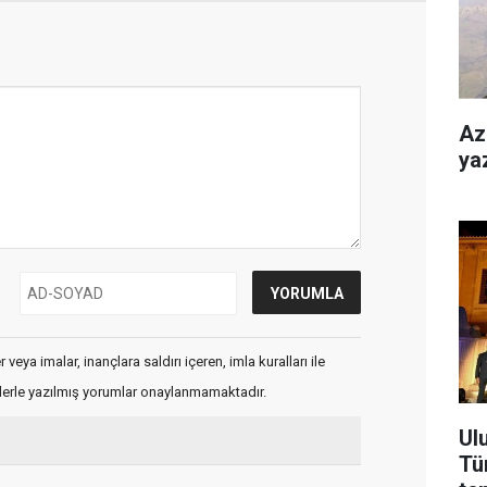
Az
ya
veya imalar, inançlara saldırı içeren, imla kuralları ile
flerle yazılmış yorumlar onaylanmamaktadır.
Ul
Tü