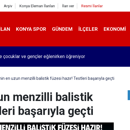
Arşiv
Konya Eleman İlanları
İlan ver
Resmi İlanlar
İLAN
KONYA SPOR
GÜNDEM
İLÇELER
EKONOMI
de çocuklar ve gençler eğlenirken öğreniyor
nin en uzun menzilli balistik füzesi hazır! Testleri başarıyla geçti
n menzilli balistik
leri başarıyla geçti