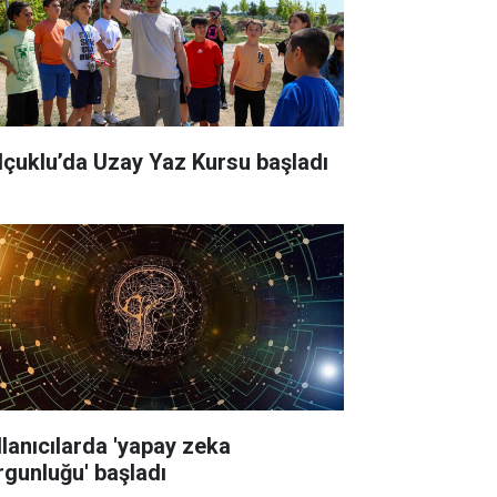
lçuklu’da Uzay Yaz Kursu başladı
llanıcılarda 'yapay zeka
rgunluğu' başladı