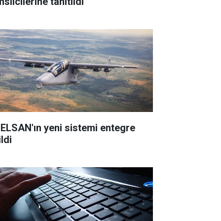
silcilerine tanıtıldı
ELSAN'ın yeni sistemi entegre
ldi