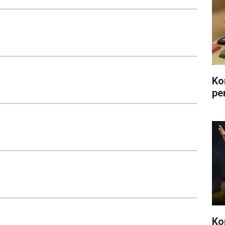
Ko
pe
Ko