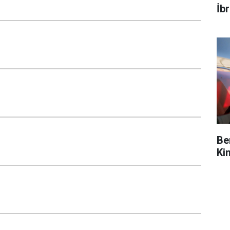
İb
Be
Ki