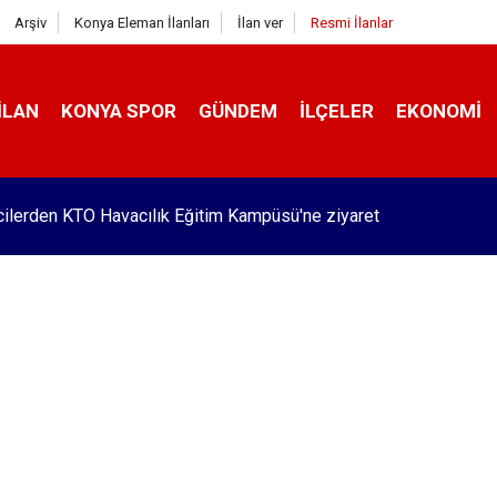
Arşiv
Konya Eleman İlanları
İlan ver
Resmi İlanlar
İLAN
KONYA SPOR
GÜNDEM
İLÇELER
EKONOMI
ilerden KTO Havacılık Eğitim Kampüsü'ne ziyaret
Pekyatırmacı’dan esnaf ziyareti