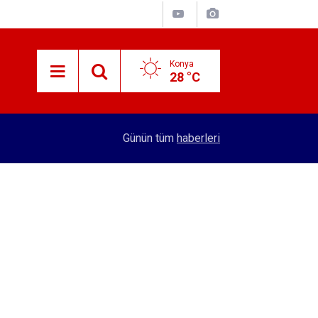
Konya
28 °C
15:38
Konyalı patron 70 bin TL maaşla personel arıyor!
Günün tüm
haberleri