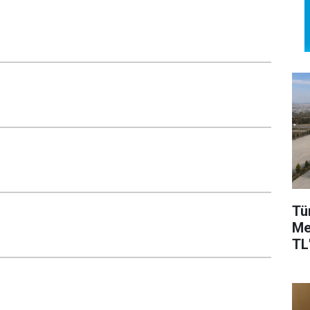
Tü
Me
TL'