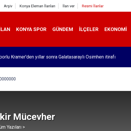
Arşiv
Konya Eleman İlanları
İlan ver
Resmi İlanlar
İLAN
KONYA SPOR
GÜNDEM
İLÇELER
EKONOMI
orlu Kramer'den yıllar sonra Galatasaraylı Osimhen itirafı
00000000
kir Mücevher
üm Yazıları >