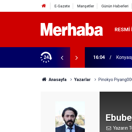
E-Gazete
Manşetler
Günün Haberleri
RESMI 
aldı! 313 beygir motoru var
24
16:04
Konyasp
Anasayfa
Yazarlar
Pinokyo Piyang0
Ebube
Yazarın T