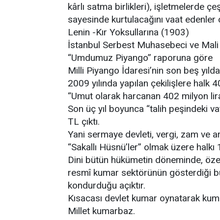
kârlı satma birlikleri), işletmelerde çe
sayesinde kurtulacağını vaat edenler 
Lenin -Kır Yoksullarına (1903)
İstanbul Serbest Muhasebeci ve Mali M
“Umdumuz Piyango” raporuna göre
Milli Piyango İdaresi’nin son beş yılda e
2009 yılında yapılan çekilişlere halk 40
“Umut olarak harcanan 402 milyon lira
Son üç yıl boyunca “talih peşindeki v
TL çıktı.
Yani sermaye devleti, vergi, zam ve ar
“Sakallı Hüsnü’ler” olmak üzere halkı 1
Dini bütün hükümetin döneminde, özell
resmî kumar sektörünün gösterdiği bü
kondurduğu açıktır.
Kısacası devlet kumar oynatarak kum
Millet kumarbaz.