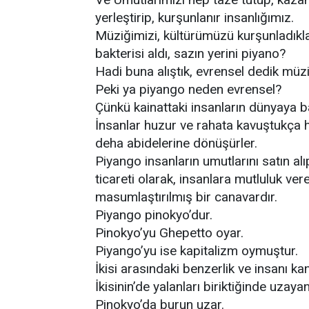
yerleştirip, kurşunlanır insanlığımız.
Müziğimizi, kültürümüzü kurşunladıkları
bakterisi aldı, sazın yerini piyano?
Hadi buna alıştık, evrensel dedik müzi
Peki ya piyango neden evrensel?
Çünkü kainattaki insanların dünyaya 
İnsanlar huzur ve rahata kavuştukça h
deha abidelerine dönüşürler.
Piyango insanların umutlarını satın a
ticareti olarak, insanlara mutluluk ve
masumlaştırılmış bir canavardır.
Piyango pinokyo’dur.
Pinokyo’yu Ghepetto oyar.
Piyango’yu ise kapitalizm oymuştur.
İkisi arasındaki benzerlik ve insanı k
İkisinin’de yalanları biriktiğinde uzayan
Pinokyo’da burun uzar.