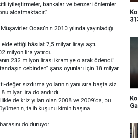
şitli iyileştirmeler, bankalar ve benzeri önlemler
Ko
onu aldatmaktadır.”
31
üşavirler Odası’nın 2010 yılında yayınladığı
lde ettiği hâsılat 7,5 milyar lirayı aştı.
2 milyon lira yatırdı.
nın 233 milyon lirası ikramiye olarak ödendi.”
atandaşın cebinden” şans oyunları için 18 milyar
tı-değer sızdırma yollarının yanı sıra başta siz
8 milyar lira dolandırdı.
Ko
ikle de kriz yılları olan 2008 ve 2009’da, bu
Ga
yümenin, talih kuşunu kimin başına
barasını dolduruyor.