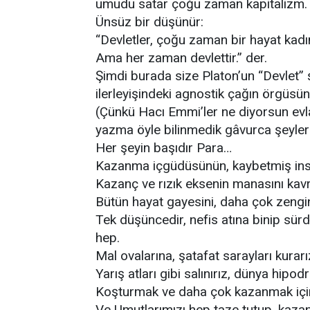
umudu satar çoğu zaman kapitalizm.
Ünsüz bir düşünür:
“Devletler, çoğu zaman bir hayat kad
Ama her zaman devlettir.” der.
Şimdi burada size Platon’un “Devlet” 
ilerleyişindeki agnostik çağın örgü
(Çünkü Hacı Emmi’ler ne diyorsun evl
yazma öyle bilinmedik gâvurca şeyler 
Her şeyin başıdır Para…
Kazanma içgüdüsünün, kaybetmiş insa
Kazanç ve rızık eksenin manasını ka
Bütün hayat gayesini, daha çok zenginl
Tek düşüncedir, nefis atına binip sürd
hep.
Mal ovalarına, şatafat sarayları kurarı
Yarış atları gibi salınırız, dünya hip
Koşturmak ve daha çok kazanmak için
Ve Umutlarımızı hep taze tutup, kaza