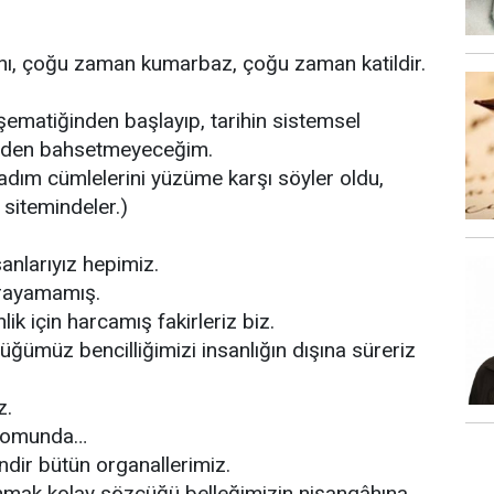
ını, çoğu zaman kumarbaz, çoğu zaman katildir.
şematiğinden başlayıp, tarihin sistemsel
sünden bahsetmeyeceğim.
adım cümlelerini yüzüme karşı söyler oldu,
sitemindeler.)
nlarıyız hepimiz.
vrayamamış.
ik için harcamış fakirleriz biz.
üğümüz bencilliğimizi insanlığın dışına süreriz
z.
odromunda…
dir bütün organallerimiz.
nmak kolay sözcüğü belleğimizin nişangâhına