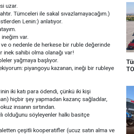
si uzar.
nahtır. Tümceleri ile sakal sıvazlamayacağım.)
lerden Lenin:) anlatıyor.
tayım.
 ineğim var.
 ve o nedenle de herkese bir ruble değerinde
ir inek sahibi olma olanağı var!
bleler yağmaya başlıyor.
Tü
ekiyorum: piyangoyu kazanan, ineği bir rubleye
TO
nin iki katı para ödendi, çünkü iki kişi
an) hiçbir şey yapmadan kazanç sağladılar,
kuz insanın sırtından.
ı olduğunu söyleyenler halkı basitçe
aletten çeşitli kooperatifler (ucuz satın alma ve