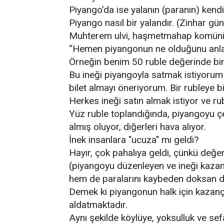
Piyango’da ise yalanın (paranın) kendi
Piyango nasıl bir yalandır. (Zinhar gü
Muhterem ulvi, haşmetmahap komünist
“Hemen piyangonun ne olduğunu anla
Örneğin benim 50 ruble değerinde bir
Bu ineği piyangoyla satmak istiyorum
bilet almayı öneriyorum. Bir rubleye b
Herkes ineği satın almak istiyor ve ru
Yüz ruble toplandığında, piyangoyu ç
almış oluyor, diğerleri hava alıyor.
İnek insanlara "ucuza" mı geldi?
Hayır, çok pahalıya geldi, çünkü değeri
(piyangoyu düzenleyen ve ineği kazan
hem de paralarını kaybeden doksan do
Demek ki piyangonun halk için kazançl
aldatmaktadır.
Aynı şekilde köylüye, yoksulluk ve sef