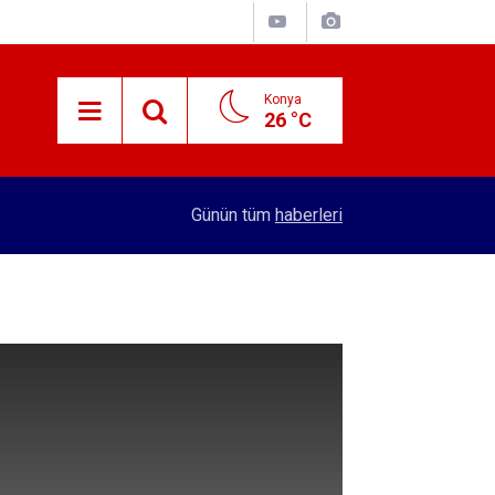
Konya
26 °C
15:29
Merkez Bankası rezervleri açıklandı
Günün tüm
haberleri