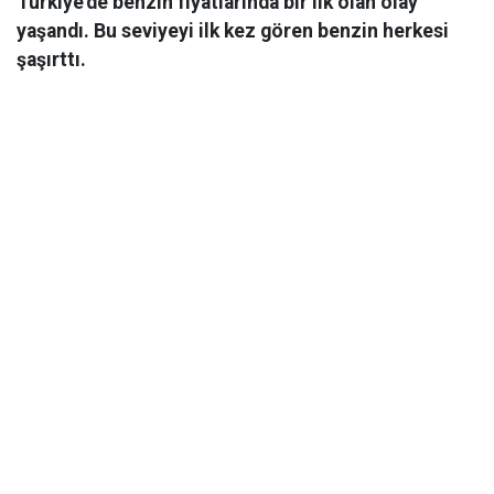
Türkiye'de benzin fiyatlarında bir ilk olan olay
yaşandı. Bu seviyeyi ilk kez gören benzin herkesi
şaşırttı.