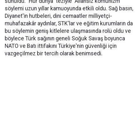
sunuldu. "Hür dünya" teziyle "Allahsız komünizm"
söylemi uzun yıllar kamuoyunda etkili oldu. Sağ basın,
Diyanet'in hutbeleri, dini cemaatler milliyetçi-
muhafazakâr aydınlar, STK'lar ve eğitim kurumların da
bu söylemin geniş kitlelere ulaşmasında rolü oldu ve
böylece Türk sağının geneli Soğuk Savaş boyunca
NATO ve Batı ittifakını Türkiye'nin güvenliği için
vazgeçilmez bir tercih olarak benimsedi.