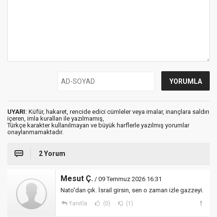
UYARI:
Küfür, hakaret, rencide edici cümleler veya imalar, inançlara saldırı
içeren, imla kuralları ile yazılmamış,
Türkçe karakter kullanılmayan ve büyük harflerle yazılmış yorumlar
onaylanmamaktadır.
2 Yorum
Mesut Ç.
/ 09 Temmuz 2026 16:31
Nato'dan çık. İsrail girsin, sen o zaman izle gazzeyi.
Yanıtla
(0)
(1)