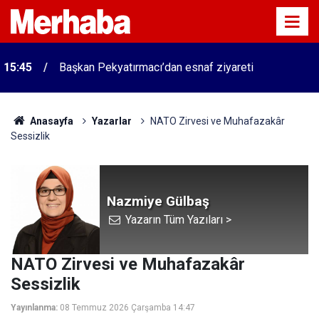
15:45
Başkan Pekyatırmacı’dan esnaf ziyareti
Anasayfa
Yazarlar
NATO Zirvesi ve Muhafazakâr
Sessizlik
Nazmiye Gülbaş
Yazarın Tüm Yazıları >
NATO Zirvesi ve Muhafazakâr
Sessizlik
Yayınlanma:
08 Temmuz 2026 Çarşamba 14:47