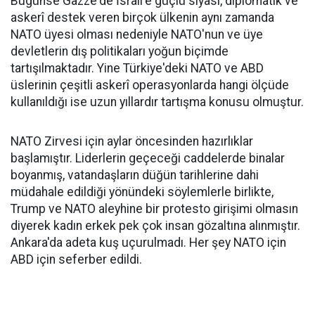
Bugünse Gazze'de İsrail'e güçlü siyasi, diplomatik ve
askerî destek veren birçok ülkenin aynı zamanda
NATO üyesi olması nedeniyle NATO'nun ve üye
devletlerin dış politikaları yoğun biçimde
tartışılmaktadır. Yine Türkiye'deki NATO ve ABD
üslerinin çeşitli askerî operasyonlarda hangi ölçüde
kullanıldığı ise uzun yıllardır tartışma konusu olmuştur.
NATO Zirvesi için aylar öncesinden hazırlıklar
başlamıştır. Liderlerin geçeceği caddelerde binalar
boyanmış, vatandaşların düğün tarihlerine dahi
müdahale edildiği yönündeki söylemlerle birlikte,
Trump ve NATO aleyhine bir protesto girişimi olmasın
diyerek kadın erkek pek çok insan gözaltına alınmıştır.
Ankara'da adeta kuş uçurulmadı. Her şey NATO için
ABD için seferber edildi.