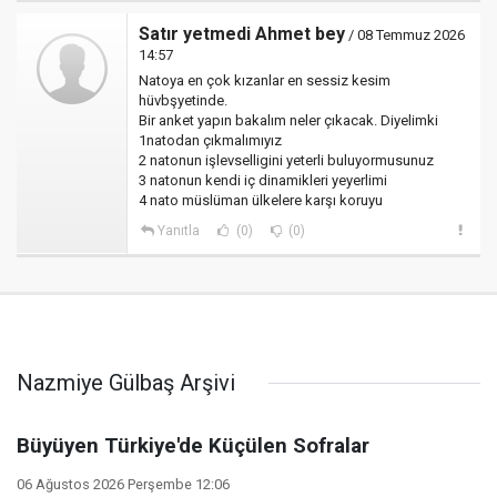
Satır yetmedi Ahmet bey
/ 08 Temmuz 2026
14:57
Natoya en çok kızanlar en sessiz kesim
hüvbşyetinde.
Bir anket yapın bakalım neler çıkacak. Diyelimki
1natodan çıkmalımıyız
2 natonun işlevselligini yeterli buluyormusunuz
3 natonun kendi iç dinamikleri yeyerlimi
4 nato müslüman ülkelere karşı koruyu
Yanıtla
(0)
(0)
Nazmiye Gülbaş Arşivi
Büyüyen Türkiye'de Küçülen Sofralar
06 Ağustos 2026 Perşembe 12:06