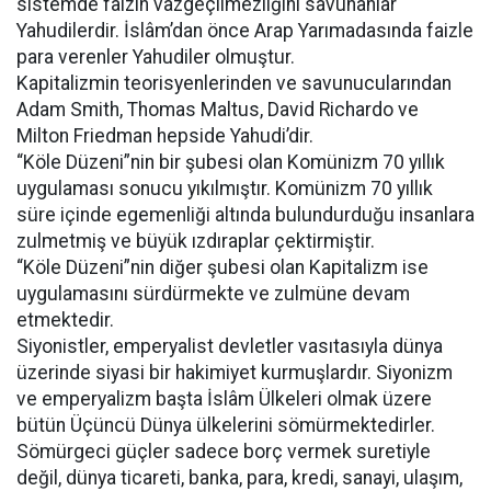
sistemde faizin vazgeçilmezliğini savunanlar
Yahudilerdir. İslâm’dan önce Arap Yarımadasında faizle
para verenler Yahudiler olmuştur.
Kapitalizmin teorisyenlerinden ve savunucularından
Adam Smith, Thomas Maltus, David Richardo ve
Milton Friedman hepside Yahudi’dir.
“Köle Düzeni”nin bir şubesi olan Komünizm 70 yıllık
uygulaması sonucu yıkılmıştır. Komünizm 70 yıllık
süre içinde egemenliği altında bulundurduğu insanlara
zulmetmiş ve büyük ızdıraplar çektirmiştir.
“Köle Düzeni”nin diğer şubesi olan Kapitalizm ise
uygulamasını sürdürmekte ve zulmüne devam
etmektedir.
Siyonistler, emperyalist devletler vasıtasıyla dünya
üzerinde siyasi bir hakimiyet kurmuşlardır. Siyonizm
ve emperyalizm başta İslâm Ülkeleri olmak üzere
bütün Üçüncü Dünya ülkelerini sömürmektedirler.
Sömürgeci güçler sadece borç vermek suretiyle
değil, dünya ticareti, banka, para, kredi, sanayi, ulaşım,