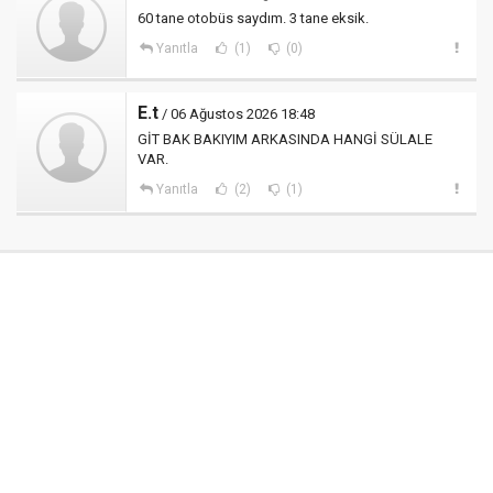
60 tane otobüs saydım. 3 tane eksik.
Yanıtla
(1)
(0)
E.t
/ 06 Ağustos 2026 18:48
GİT BAK BAKIYIM ARKASINDA HANGİ SÜLALE
VAR.
Yanıtla
(2)
(1)