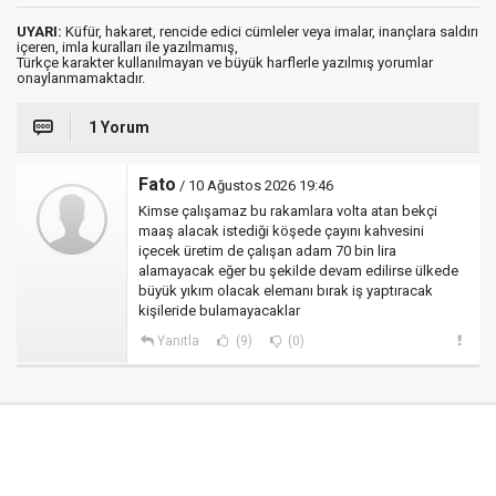
UYARI:
Küfür, hakaret, rencide edici cümleler veya imalar, inançlara saldırı
içeren, imla kuralları ile yazılmamış,
Türkçe karakter kullanılmayan ve büyük harflerle yazılmış yorumlar
onaylanmamaktadır.
1 Yorum
Fato
/ 10 Ağustos 2026 19:46
Kimse çalışamaz bu rakamlara volta atan bekçi
maaş alacak istediği köşede çayını kahvesini
içecek üretim de çalışan adam 70 bin lira
alamayacak eğer bu şekilde devam edilirse ülkede
büyük yıkım olacak elemanı bırak iş yaptıracak
kişileride bulamayacaklar
Yanıtla
(9)
(0)