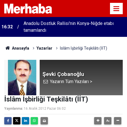
Anadolu Dostluk Rallisi'nin Konya-Niğde etabı
16:32
tamamlandı
15:49
Her Şey Biliniyor
Anasayfa
Yazarlar
İslâm İşbirliği Teşkilâtı (İİT)
Şevki Çobanoğlu
Yazarın Tüm Yazıları >
İslâm İşbirliği Teşkilâtı (İİT)
Yayınlanma:
16 Aralık 2012 Pazar 06:02