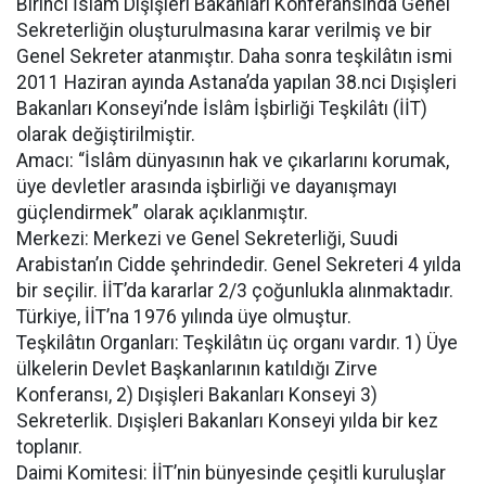
Birinci İslâm Dışişleri Bakanları Konferansında Genel
Sekreterliğin oluşturulmasına karar verilmiş ve bir
Genel Sekreter atanmıştır. Daha sonra teşkilâtın ismi
2011 Haziran ayında Astana’da yapılan 38.nci Dışişleri
Bakanları Konseyi’nde İslâm İşbirliği Teşkilâtı (İİT)
olarak değiştirilmiştir.
Amacı: “İslâm dünyasının hak ve çıkarlarını korumak,
üye devletler arasında işbirliği ve dayanışmayı
güçlendirmek” olarak açıklanmıştır.
Merkezi: Merkezi ve Genel Sekreterliği, Suudi
Arabistan’ın Cidde şehrindedir. Genel Sekreteri 4 yılda
bir seçilir. İİT’da kararlar 2/3 çoğunlukla alınmaktadır.
Türkiye, İİT’na 1976 yılında üye olmuştur.
Teşkilâtın Organları: Teşkilâtın üç organı vardır. 1) Üye
ülkelerin Devlet Başkanlarının katıldığı Zirve
Konferansı, 2) Dışişleri Bakanları Konseyi 3)
Sekreterlik. Dışişleri Bakanları Konseyi yılda bir kez
toplanır.
Daimi Komitesi: İİT’nin bünyesinde çeşitli kuruluşlar