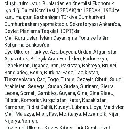
oluşturulmuştur. Bunlardan en önemlisi Ekonomik
İşbirliği Daimi Komitesi (İSEDAK)’tır. İSEDAK, 1984’te
kurulmuştur. Başkanlığını Türkiye Cumhuriyeti
Cumhurbaşkanı yapmaktadır. Sekreteryası Ankara’da,
Devlet Plânlama Teşkilatı (DPT)’dır.
Mali Kuruluşlar: İslâm Dayanışma Fonu ve İslâm
Kalkınma Bankası’dır.
Üye Ülkeler: Türkiye, Azerbaycan, Ürdün, Afganistan,
Arnavutluk, Birleşik Arap Emirlikleri, Endonezya,
Özbekistan, Uganda, İran, Pakistan, Bahreyn, Brunei,
Bangladeş, Benin, Burkina-Faso, Tacikistan,
Türkmenistan, Çad, Togo, Tunus, Cezayir, Cibuti, Suudi
Arabistan, Senegal, Sudan, Sudan, Surinam, Sierra
Leone, Somali, Gambiya, Guyana, Gine, Gine Biseu,
Filistin, Komorlar, Kırgızistan, Katar, Kazakistan,
Kamerun, Fildişi Sahili, Kuveyt, Lübnan, Libya, Maldivler,
Mali, Malezya, Mısır, Fas, Moritanya, Mozambik, Nijer,
Nijerya, Yemen.
Gözlemci Ülkeler: Kuzey Kıbrıs Türk Cumhuriyeti