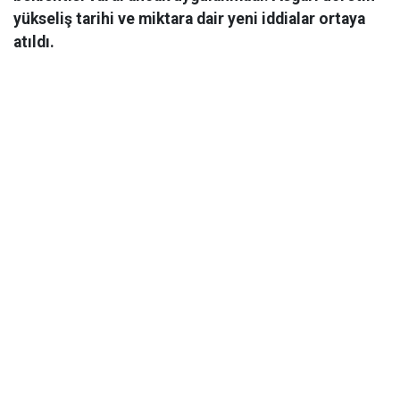
yükseliş tarihi ve miktara dair yeni iddialar ortaya
atıldı.