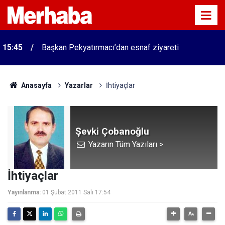
15:45
Başkan Pekyatırmacı’dan esnaf ziyareti
Anasayfa
Yazarlar
İhtiyaçlar
Şevki Çobanoğlu
Yazarın Tüm Yazıları >
İhtiyaçlar
Yayınlanma:
01 Şubat 2011 Salı 17:54