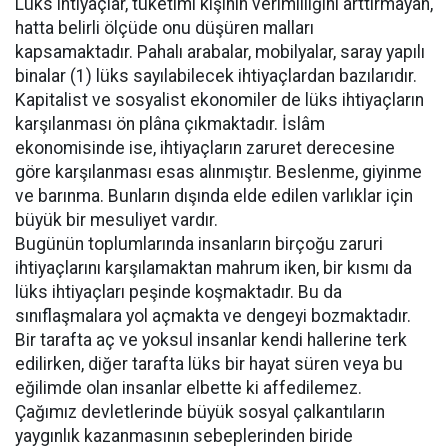
Lüks ihtiyaçlar, tüketimi kişinin verimliliğini arttırmayan,
hatta belirli ölçüde onu düşüren malları
kapsamaktadır. Pahalı arabalar, mobilyalar, saray yapılı
binalar (1) lüks sayılabilecek ihtiyaçlardan bazılarıdır.
Kapitalist ve sosyalist ekonomiler de lüks ihtiyaçların
karşılanması ön plâna çıkmaktadır. İslâm
ekonomisinde ise, ihtiyaçların zaruret derecesine
göre karşılanması esas alınmıştır. Beslenme, giyinme
ve barınma. Bunların dışında elde edilen varlıklar için
büyük bir mesuliyet vardır.
Bugünün toplumlarında insanların birçoğu zaruri
ihtiyaçlarını karşılamaktan mahrum iken, bir kısmı da
lüks ihtiyaçları peşinde koşmaktadır. Bu da
sınıflaşmalara yol açmakta ve dengeyi bozmaktadır.
Bir tarafta aç ve yoksul insanlar kendi hallerine terk
edilirken, diğer tarafta lüks bir hayat süren veya bu
eğilimde olan insanlar elbette ki affedilemez.
Çağımız devletlerinde büyük sosyal çalkantıların
yaygınlık kazanmasının sebeplerinden biride