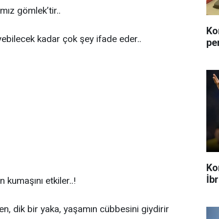
mız gömlek’tir..
Ko
yebilecek kadar çok şey ifade eder..
pe
Ko
İb
 kumaşını etkiler..!
ken, dik bir yaka, yaşamın cübbesini giydirir