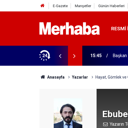
E-Gazete
Manşetler
Günün Haberleri
RESMI 
ğitim Kampüsü'ne ziyaret
24
15:45
Başkan 
Anasayfa
Yazarlar
Hayat, Gömlek ve
Ebube
Yazarın T