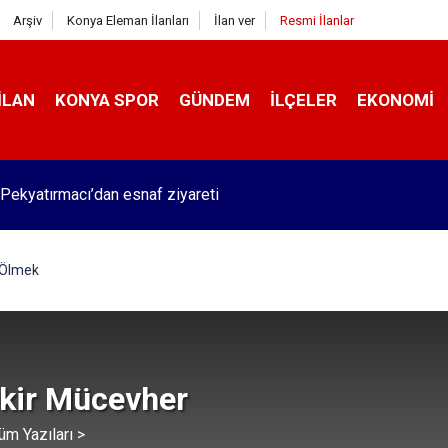
Arşiv
Konya Eleman İlanları
İlan ver
Resmi İlanlar
İLAN
KONYA SPOR
GÜNDEM
İLÇELER
EKONOMI
Pekyatırmacı’dan esnaf ziyareti
 Ölmek
kir Mücevher
üm Yazıları >