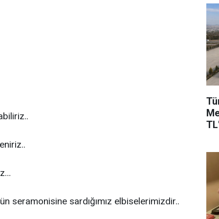
Tü
Me
iliriz..
TL'
niriz..
iz…
ün seramonisine sardığımız elbiselerimizdir..