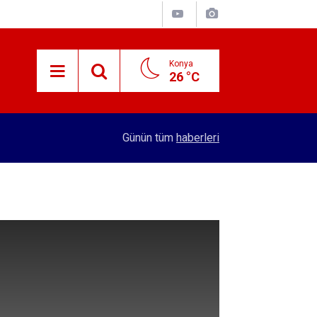
Konya
26 °C
15:38
Konyalı patron 70 bin TL maaşla personel arıyor!
Günün tüm
haberleri