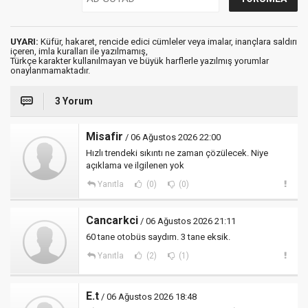
UYARI:
Küfür, hakaret, rencide edici cümleler veya imalar, inançlara saldırı
içeren, imla kuralları ile yazılmamış,
Türkçe karakter kullanılmayan ve büyük harflerle yazılmış yorumlar
onaylanmamaktadır.
3 Yorum
Misafir
/ 06 Ağustos 2026 22:00
Hızlı trendeki sıkıntı ne zaman çözülecek. Niye
açıklama ve ilgilenen yok
Yanıtla
(0)
(0)
Cancarkci
/ 06 Ağustos 2026 21:11
60 tane otobüs saydım. 3 tane eksik.
Yanıtla
(2)
(1)
E.t
/ 06 Ağustos 2026 18:48