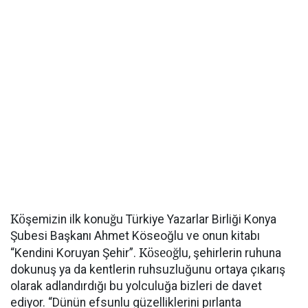
Kö
ğ
şemizin ilk konu
u Türkiye Yazarlar Birliği Konya
Şubesi Başkanı Ahmet Köseoğlu ve onun kitabı
Köseoğ
“Kendini Koruyan Şehir”.
lu, şehirlerin ruhuna
dokunuş ya da kentlerin ruhsuzluğunu ortaya çıkarış
olarak adlandırdığı bu yolculuğa bizleri de davet
ediyor. “Dünün efsunlu güzelliklerini pırlanta