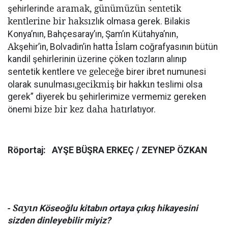
de aramak, günümüzün sentetik
şehirlerin
kentlerine bir haksı
zlık olmasa gerek. Bilakis
,
Konya’nın, Bahçesaray’ın, Şam’ın Kütahya’nın
Ak
İ
şehir’in, Bolvadin’in hatta
slam coğrafyasının bütün
kandil şehirlerinin üzerine çöken tozların alınıp
ve geleceğ
sentetik kentlere
e birer ibret numunesi
gecikmi
ı
olarak sunulması,
ş bir hakk
n teslimi olsa
gerek” diyerek bu şehirlerimize vermemiz gereken
bize bir kez daha hatı
önemi
rlatıyor.
Röportaj:
AYŞE BÜŞRA ERKEÇ / ZEYNEP ÖZKAN
- Sayı
n Köseoğlu kitabın ortaya çıkış hikayesini
sizden dinleyebilir miyiz?