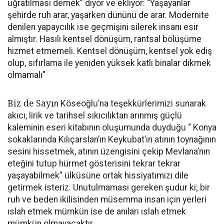
uğratılması demek” diyor ve ekliyor: “Yaşayanlar
şehirde ruh arar, yaşarken dününü de arar. Modernite
denilen yapaycılık ise geçmişini silerek insanı esir
almıştır. Hasılı kentsel dönüşüm, rantsal bölüşüme
hizmet etmemeli. Kentsel dönüşüm, kentsel yok ediş
olup, sıfırlama ile yeniden yüksek katlı binalar dikmek
olmamalı”
Biz de Sayı
n Köseoğlu’na teşekkürlerimizi sunarak
akıcı, lirik ve tarihsel sıkıcılıktan arınmış güçlü
kaleminin eseri kitabının oluşumunda duyduğu “ Konya
sokaklarında Kılıçarslan’ın Keykubat’ın atının toynağının
sesini hissetmek, atının üzengisini çekip Mevlana’nın
eteğini tutup hürmet gösterisini tekrar tekrar
yaşayabilmek” ülküsüne ortak hissiyatımızı dile
getirmek isteriz. Unutulmaması gereken şudur ki; bir
ruh ve beden ikilisinden müsemma insan için yerleri
ıslah etmek mümkün ise de anıları ıslah etmek
mümkün olmayacaktır.