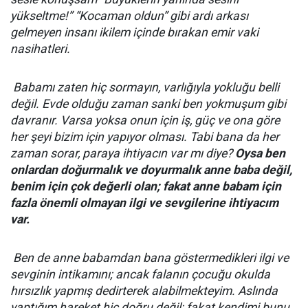
yükseltme!” “Kocaman oldun” gibi ardı arkası
gelmeyen insanı ikilem içinde bırakan emir vaki
nasihatleri.
Babamı zaten hiç sormayın, varlığıyla yokluğu belli
değil. Evde olduğu zaman sanki ben yokmuşum gibi
davranır. Varsa yoksa onun için iş, güç ve ona göre
her şeyi bizim için yapıyor olması. Tabi bana da her
zaman sorar, paraya ihtiyacın var mı diye?
Oysa ben
onlardan doğurmalık ve doyurmalık anne baba değil,
benim için çok değerli olan; fakat anne babam için
fazla önemli olmayan ilgi ve sevgilerine ihtiyacım
var.
Ben de anne babamdan bana göstermedikleri ilgi ve
sevginin intikamını; ancak falanın çocuğu okulda
hırsızlık yapmış dedirterek alabilmekteyim. Aslında
yaptığım hareket hiç doğru değil; fakat kendimi bunu