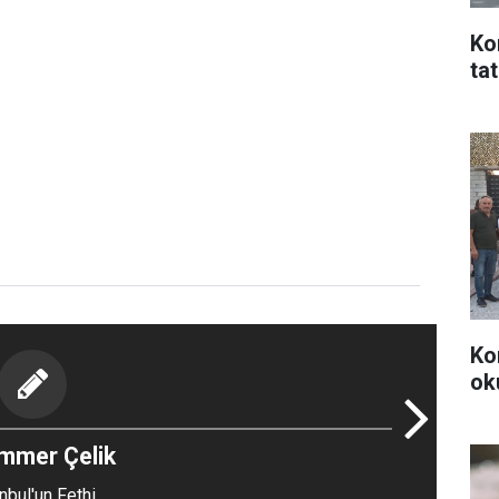
Ko
ta
Ko
ok
mmer Çelik
nbul'un Fethi