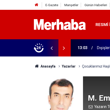
E-Gazete
Manşetler
Günün Haberleri
RESMI 
ğe taşınıyor
24
13:03
Dışişle
Anasayfa
Yazarlar
Çocuklarımız Haş
M. Em
Yazarın T