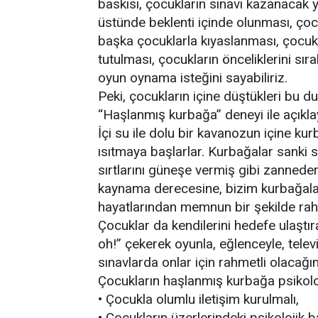
baskısı, çocukların sınavı kazanacak 
üstünde beklenti içinde olunması, çoc
başka çocuklarla kıyaslanması, çocukl
tutulması, çocukların önceliklerini sır
oyun oynama isteğini sayabiliriz.
Peki, çocukların içine düştükleri bu d
“Haşlanmış kurbağa” deneyi ile açıkla
İçi su ile dolu bir kavanozun içine ku
ısıtmaya başlarlar. Kurbağalar sanki s
sırtlarını güneşe vermiş gibi zannede
kaynama derecesine, bizim kurbağala
hayatlarından memnun bir şekilde rahm
Çocuklar da kendilerini hedefe ulaştı
oh!” çekerek oyunla, eğlenceyle, telev
sınavlarda onlar için rahmetli olacağın
Çocukların haşlanmış kurbağa psikoloj
• Çocukla olumlu iletişim kurulmalı,
• Çocukların üzerlerindeki psikolojik ba