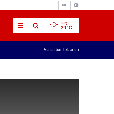
Konya
30 °C
12:57
Kırtasiye sektöründe okula dönüş mesaisi başla
Günün tüm
haberleri