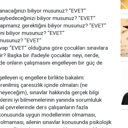
zanacağınızı biliyor musunuz? “EVET”
 kaybedeceğinizi biliyor musunuz? “EVET”
r yapmanız gerektiğini biliyor musunuz? “EVET”
ini biliyor musunuz? “EVET”
or musunuz? “EVET”
vap “EVET” olduğuna göre çocukları sınavlara
r? Başka bir ifadeyle çocuklar neyi, nerde,
alde onların çalışmasını engelleyen bir güç de
elleyen iç engellere birlikte bakalım:
renilmiş çaresizlik içinde olmaları (ne
yeceğim), sınavlar hakkında gerçek bilgi
lerini iyi bilmemelerinin yanında sorumluluk
 çevrelerinde ders çalışanların fazla
 konusunda uygun modellerinin olmaması,
bi olmaması, ailenin sınavlar konusunda psikolojik