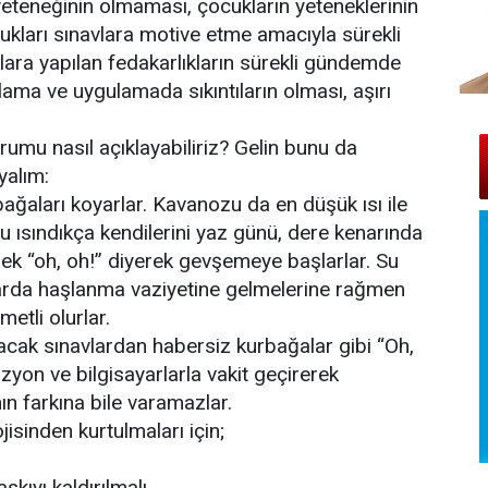
yeteneğinin olmaması, çocukların yeteneklerinin
ukları sınavlara motive etme amacıyla sürekli
ara yapılan fedakarlıkların sürekli gündemde
alama ve uygulamada sıkıntıların olması, aşırı
urumu nasıl açıklayabiliriz? Gelin bunu da
yalım:
rbağaları koyarlar. Kavanozu da en düşük ısı ile
u ısındıkça kendilerini yaz günü, dere kenarında
rek “oh, oh!” diyerek gevşemeye başlarlar. Su
rda haşlanma vaziyetine gelmelerine rağmen
etli olurlar.
racak sınavlardan habersiz kurbağalar gibi “Oh,
izyon ve bilgisayarlarla vakit geçirerek
ın farkına bile varamazlar.
isinden kurtulmaları için;
skıyı kaldırılmalı,