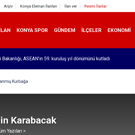
Arşiv
Konya Eleman İlanları
İlan ver
Resmi İlanlar
İLAN
KONYA SPOR
GÜNDEM
İLÇELER
EKONOMI
ri Bakanlığı, ASEAN'ın 59. kuruluş yıl dönümünü kutladı
lanmış Kurbağa
in Karabacak
üm Yazıları >