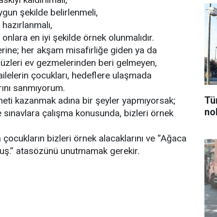
ygun şekilde belirlenmeli,
 hazırlanmalı,
k onlara en iyi şekilde örnek olunmalıdır.
erine; her akşam misafirliğe giden ya da
düzleri ev gezmelerinden beri gelmeyen,
ailelerin çocukları, hedeflere ulaşmada
rını sanmıyorum.
Tü
enneti kazanmak adına bir şeyler yapmıyorsak;
nok
 sınavlara çalışma konusunda, bizleri örnek
ocukların bizleri örnek alacaklarını ve “Ağaca
muş.” atasözünü unutmamak gerekir.