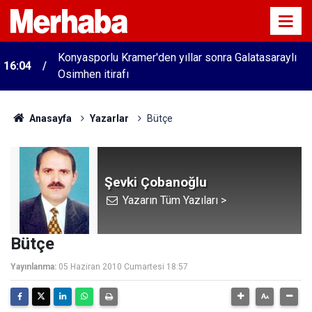
Konyasporlu Kramer'den yıllar sonra Galatasaraylı
16:04
Osimhen itirafı
Anasayfa
Yazarlar
Bütçe
Şevki Çobanoğlu
Yazarın Tüm Yazıları >
Bütçe
Yayınlanma:
05 Haziran 2010 Cumartesi 18:57