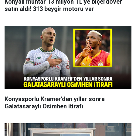
Konyalı muhtar 13 milyon TL'ye biçerdöver
satın aldı! 313 beygir motoru var
Konyasporlu Kramer'den yıllar sonra
Galatasaraylı Osimhen itirafı