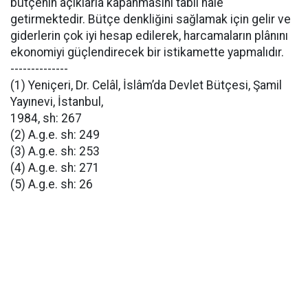
bütçenin açıklarla kapanmasını tabii hale
getirmektedir. Bütçe denkliğini sağlamak için gelir ve
giderlerin çok iyi hesap edilerek, harcamaların plânını
ekonomiyi güçlendirecek bir istikamette yapmalıdır.
--------------
(1) Yeniçeri, Dr. Celâl, İslâm’da Devlet Bütçesi, Şamil
Yayınevi, İstanbul,
1984, sh: 267
(2) A.g.e. sh: 249
(3) A.g.e. sh: 253
(4) A.g.e. sh: 271
(5) A.g.e. sh: 26