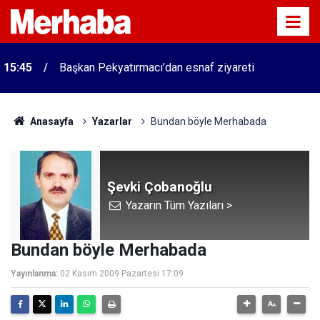
15:45
Başkan Pekyatırmacı’dan esnaf ziyareti
Anasayfa
Yazarlar
Bundan böyle Merhabada
Şevki Çobanoğlu
Yazarın Tüm Yazıları >
Bundan böyle Merhabada
Yayınlanma:
02 Kasım 2009 Pazartesi 17:09