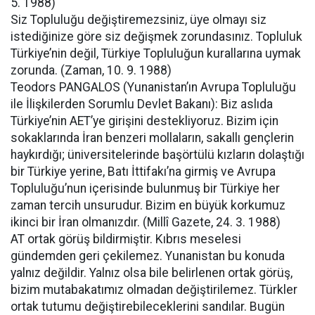
5. 1988)
Siz Topluluğu değiştiremezsiniz, üye olmayı siz
istediğinize göre siz değişmek zorundasınız. Topluluk
Türkiye’nin değil, Türkiye Topluluğun kurallarına uymak
zorunda. (Zaman, 10. 9. 1988)
Teodors PANGALOS (Yunanistan’ın Avrupa Topluluğu
ile İlişkilerden Sorumlu Devlet Bakanı): Biz aslıda
Türkiye’nin AET’ye girişini destekliyoruz. Bizim için
sokaklarında İran benzeri mollaların, sakallı gençlerin
haykırdığı; üniversitelerinde başörtülü kızların dolaştığı
bir Türkiye yerine, Batı İttifakı’na girmiş ve Avrupa
Topluluğu’nun içerisinde bulunmuş bir Türkiye her
zaman tercih unsurudur. Bizim en büyük korkumuz
ikinci bir İran olmanızdır. (Millî Gazete, 24. 3. 1988)
AT ortak görüş bildirmiştir. Kıbrıs meselesi
gündemden geri çekilemez. Yunanistan bu konuda
yalnız değildir. Yalnız olsa bile belirlenen ortak görüş,
bizim mutabakatımız olmadan değiştirilemez. Türkler
ortak tutumu değiştirebileceklerini sandılar. Bugün