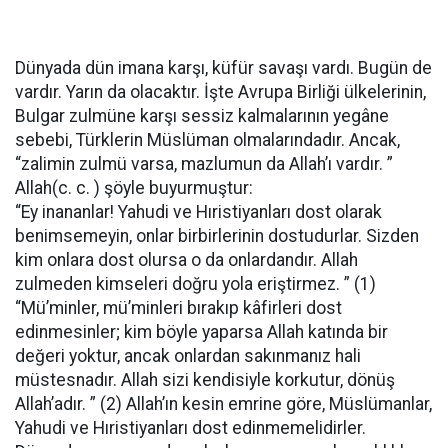
Dünyada dün imana karşı, küfür savaşı vardı. Bugün de
vardır. Yarın da olacaktır. İşte Avrupa Birliği ülkelerinin,
Bulgar zulmüne karşı sessiz kalmalarının yegâne
sebebi, Türklerin Müslüman olmalarındadır. Ancak,
“zalimin zulmü varsa, mazlumun da Allah’ı vardır. ”
Allah(c. c. ) şöyle buyurmuştur:
“Ey inananlar! Yahudi ve Hıristiyanları dost olarak
benimsemeyin, onlar birbirlerinin dostudurlar. Sizden
kim onlara dost olursa o da onlardandır. Allah
zulmeden kimseleri doğru yola eriştirmez. ” (1)
“Mü’minler, mü’minleri bırakıp kâfirleri dost
edinmesinler; kim böyle yaparsa Allah katında bir
değeri yoktur, ancak onlardan sakınmanız hali
müstesnadır. Allah sizi kendisiyle korkutur, dönüş
Allah’adır. ” (2) Allah’ın kesin emrine göre, Müslümanlar,
Yahudi ve Hıristiyanları dost edinmemelidirler.