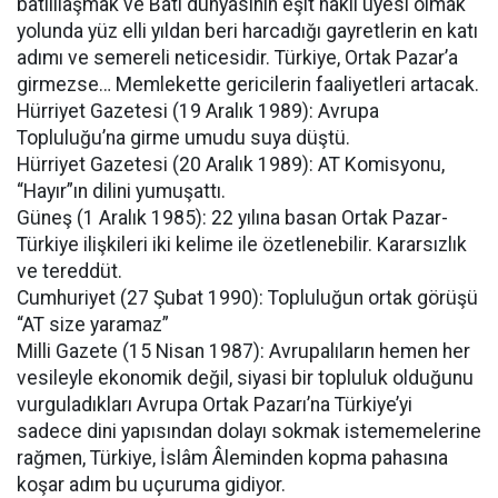
batılılaşmak ve Batı dünyasının eşit haklı üyesi olmak
yolunda yüz elli yıldan beri harcadığı gayretlerin en katı
adımı ve semereli neticesidir. Türkiye, Ortak Pazar’a
girmezse… Memlekette gericilerin faaliyetleri artacak.
Hürriyet Gazetesi (19 Aralık 1989): Avrupa
Topluluğu’na girme umudu suya düştü.
Hürriyet Gazetesi (20 Aralık 1989): AT Komisyonu,
“Hayır”ın dilini yumuşattı.
Güneş (1 Aralık 1985): 22 yılına basan Ortak Pazar-
Türkiye ilişkileri iki kelime ile özetlenebilir. Kararsızlık
ve tereddüt.
Cumhuriyet (27 Şubat 1990): Topluluğun ortak görüşü
“AT size yaramaz”
Milli Gazete (15 Nisan 1987): Avrupalıların hemen her
vesileyle ekonomik değil, siyasi bir topluluk olduğunu
vurguladıkları Avrupa Ortak Pazarı’na Türkiye’yi
sadece dini yapısından dolayı sokmak istememelerine
rağmen, Türkiye, İslâm Âleminden kopma pahasına
koşar adım bu uçuruma gidiyor.