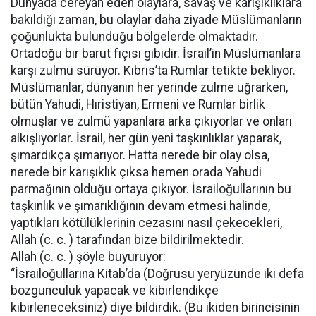
Dünyada cereyan eden olaylara, savaş ve karışıklıklara
bakıldığı zaman, bu olaylar daha ziyade Müslümanların
çoğunlukta bulunduğu bölgelerde olmaktadır.
Ortadoğu bir barut fıçısı gibidir. İsrail’in Müslümanlara
karşı zulmü sürüyor. Kıbrıs’ta Rumlar tetikte bekliyor.
Müslümanlar, dünyanın her yerinde zulme uğrarken,
bütün Yahudi, Hıristiyan, Ermeni ve Rumlar birlik
olmuşlar ve zulmü yapanlara arka çıkıyorlar ve onları
alkışlıyorlar. İsrail, her gün yeni taşkınlıklar yaparak,
şımardıkça şımarıyor. Hatta nerede bir olay olsa,
nerede bir karışıklık çıksa hemen orada Yahudi
parmağının olduğu ortaya çıkıyor. İsrailoğullarının bu
taşkınlık ve şımarıklığının devam etmesi halinde,
yaptıkları kötülüklerinin cezasını nasıl çekecekleri,
Allah (c. c. ) tarafından bize bildirilmektedir.
Allah (c. c. ) şöyle buyuruyor:
“İsrailoğullarına Kitab’da (Doğrusu yeryüzünde iki defa
bozgunculuk yapacak ve kibirlendikçe
kibirleneceksiniz) diye bildirdik. (Bu ikiden birincisinin