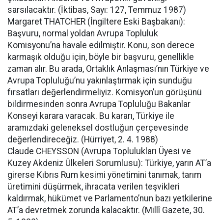
sarsılacaktır. (İktibas, Sayı: 127, Temmuz 1987)
Margaret THATCHER (İngiltere Eski Başbakanı):
Başvuru, normal yoldan Avrupa Topluluk
Komisyonu’na havale edilmiştir. Konu, son derece
karmaşık olduğu için, böyle bir başvuru, genellikle
zaman alır. Bu arada, Ortaklık Anlaşması’nın Türkiye ve
Avrupa Topluluğu’nu yakınlaştırmak için sunduğu
fırsatları değerlendirmeliyiz. Komisyon’un görüşünü
bildirmesinden sonra Avrupa Topluluğu Bakanlar
Konseyi karara varacak. Bu kararı, Türkiye ile
aramızdaki geleneksel dostluğun çerçevesinde
değerlendireceğiz. (Hürriyet, 2. 4. 1988)
Claude CHEYSSON (Avrupa Toplulukları Üyesi ve
Kuzey Akdeniz Ülkeleri Sorumlusu): Türkiye, yarın AT’a
girerse Kıbrıs Rum kesimi yönetimini tanımak, tarım
üretimini düşürmek, ihracata verilen teşvikleri
kaldırmak, hükümet ve Parlamento’nun bazı yetkilerine
AT’a devretmek zorunda kalacaktır. (Millî Gazete, 30.