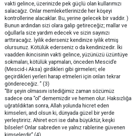
vakti gelince, üzerinizde pek güçlü olan kullarımızı
salacağız. Onlar memleketlerinizde her köşeyi
kontrollerine alacaklar. Bu, yerine gelecek bir vaddir. )
Bunun ardından sizi olara galip getireceğiz; mallar ve
oğullarla size yardım edecek ve sizin sayınızı
arttıracağız. İyilik ederseniz kendinize iyilik etmiş
olursunuz. Kötülük ederseniz o da kendinizedir. İki
vaadden ikincisinin vakti gelince, yüzünüzü üzüntüye
sokmaları, kötülük yapmaları, önceden Mescid’e
(Mescid-i Aksa) girdikleri gibi girmeleri; ele
geçirdikleri yerleri harap etmeleri için onları tekrar
göndereceğiz. ” (3)
“Bir şeyin olmasını istediğimiz zaman sözümüz
sadece ona “ol” dememizdir ve hemen olur. Haksızlığa
uğratıldıktan sonra, Allah yolunda hicret eden
kimseleri, and olsun ki, dünyada güzel bir yerde
yerleştiririz. Ahiret ecri ise daha büyüktür, keşki
bilseler! Onlar sabreden ve yalnız rablerine güvenen
kimselerdir” (4)