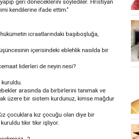
apıp geri döneceklerini söylediler. Hristiyan
imi kendilerine ifade ettim."
hükümetin icraatlarındaki başıboşluğa,
düşüncesinin içerisindeki eblehlik nasılda bir
 cemaat liderleri de neyin nesi?
 kuruldu.
ebekler arasında da birbirlerini tanımak ve
mak üzere bir sistem kurdunuz, kimse mağdur
ız çocuklara kız çocuğu olan diye bir
ruldu tıkır tıkır işliyor.
lecekmiyiz…?