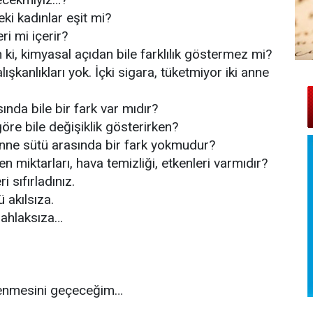
eki kadınlar eşit mi?
i mi içerir?
n ki, kimyasal açıdan bile farklılık göstermez mi?
lışkanlıkları yok. İçki sigara, tüketmiyor iki anne
ında bile bir fark var mıdır?
re bile değişiklik gösterirken?
 anne sütü arasında bir fark yokmudur?
en miktarları, hava temizliği, etkenleri varmıdır?
i sıfırladınız.
ü akılsıza.
i ahlaksıza…
lenmesini geçeceğim…