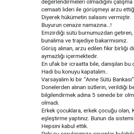
değerlendirmeleri olmadığını çalışma y
cemaati lideri ile görüşmeyi arzu ettiğ
Diyerek hükümetin salasını vermiştir.
Buyurun cenaze namazına…!
Emzirdiği sütü burnumuzdan getiren, 
bunalıma ve trajediye bakarmısınız.
Görüş alınan, arzu edilen fikir birliği 
aymazlığı içermektedir.
En ufak bir icraatta bile, danışılan bu
Hadi bu konuyu kapatalım..
Varsayalım ki bir “Anne Sütü Bankası”
Donelerden alınan sütlerin, verildiği b
bilgilendirmek adına 5 senede bir ol
olmadı.
Erkek çocuklara, erkek çocuğu olan, K
eşleştirme yaptınız. Bunun da sistemi ku
Hepsini kabul ettik.
Peki şu sorularımıza cevaplar bulabi