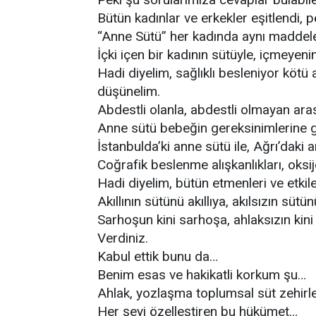
Bütün kadınlar ve erkekler eşitlendi, p
“Anne Sütü” her kadında aynı maddeler
İçki içen bir kadının sütüyle, içmeyeni
Hadi diyelim, sağlıklı besleniyor kötü a
düşünelim.
Abdestli olanla, abdestli olmayan aras
Anne sütü bebeğin gereksinimlerine gö
İstanbulda’ki anne sütü ile, Ağrı’daki
Coğrafik beslenme alışkanlıkları, oksij
Hadi diyelim, bütün etmenleri ve etkiler
Akıllının sütünü akıllıya, akılsızın sütün
Sarhoşun kini sarhoşa, ahlaksızın kin
Verdiniz.
Kabul ettik bunu da…
Benim esas ve hakikatli korkum şu…
Ahlak, yozlaşma toplumsal süt zehir
Her şeyi özelleştiren bu hükümet…