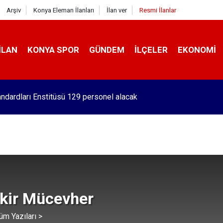
Arşiv
Konya Eleman İlanları
İlan ver
Resmi İlanlar
İLAN
KONYA SPOR
GÜNDEM
İLÇELER
EKONOMI
andardları Enstitüsü 129 personel alacak
kir Mücevher
üm Yazıları >