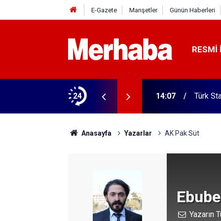
E-Gazete
Manşetler
Günün Haberleri
RESMI 
24
14:07
Türk St
Anasayfa
Yazarlar
AK Pak Süt
Ebube
Yazarın T