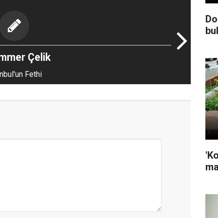
Do
bul
mmer Çelik
nbul'un Fethi
'K
ma