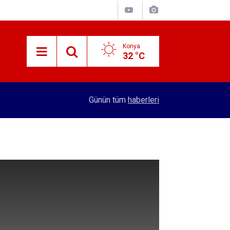
Konya
32 °C
14:03
Seydişehir Hasta Refakatçi Konukevi açılıyor
Günün tüm
haberleri