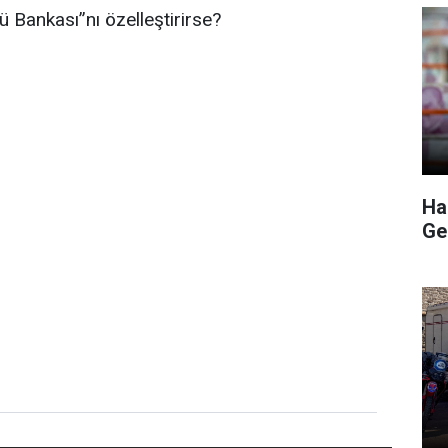
ü Bankası”nı özelleştirirse?
Haz
Ge