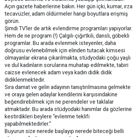
Açın gazete haberlerine bakın. Her gün içki, kumar, ırza
tecavüzler, adam öldürmeler hangi boyutlara erişmiş
görün.
Şimdi TV’ler de artık evlendirme programları yapıyorlar.
Hem de ne program (!) Çalgılı-çığırtkılı, danslı, göbekli
programlar. Bu arada evlenmek isteyenler, daha
doğrusu evlenebilmek için elinden tutacak kimsesi
olmayanlar ekrana çıkarılmakta, stüdyodaki çoğu yaşlı
ve dul kadınların sorularına muhatap edilmekte, tabiri
caizse evlenecek adam veya kadın didik didik
didiklenmektedir.
Sıra damat ve gelin adayının tanıştırılmasına gelmekte
ve oraya gelen adaylar kendilerini karşısındakine
beğendirebilmek için ne perendeler ve taklalar
atmaktadır. Bu arada stüdyodaki hanımlar da gözlerine
kestirdikleri beylere “evlenme teklifi
yapabilmektedirler.”
Buyurun size nerede başlayıp nerede biteceği belli