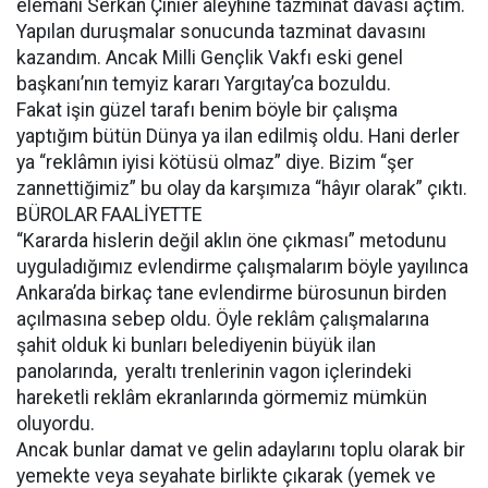
elemanı Serkan Çinier aleyhine tazminat davası açtım.
Yapılan duruşmalar sonucunda tazminat davasını
kazandım. Ancak Milli Gençlik Vakfı eski genel
başkanı’nın temyiz kararı Yargıtay’ca bozuldu.
Fakat işin güzel tarafı benim böyle bir çalışma
yaptığım bütün Dünya ya ilan edilmiş oldu. Hani derler
ya “reklâmın iyisi kötüsü olmaz” diye. Bizim “şer
zannettiğimiz” bu olay da karşımıza “hâyır olarak” çıktı.
BÜROLAR FAALİYETTE
“Kararda hislerin değil aklın öne çıkması” metodunu
uyguladığımız evlendirme çalışmalarım böyle yayılınca
Ankara’da birkaç tane evlendirme bürosunun birden
açılmasına sebep oldu. Öyle reklâm çalışmalarına
şahit olduk ki bunları belediyenin büyük ilan
panolarında, yeraltı trenlerinin vagon içlerindeki
hareketli reklâm ekranlarında görmemiz mümkün
oluyordu.
Ancak bunlar damat ve gelin adaylarını toplu olarak bir
yemekte veya seyahate birlikte çıkarak (yemek ve