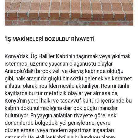
‘İŞ MAKİNELERİ BOZULDU’ RİVAYETİ
Konya'daki Üç Halliler Kabrinin taşınmak veya yıkılmak
istenmesi üzerine yaşanan olağanüstü olaylar,
Anadolu'daki birçok veli ve derviş kabrinde olduğu
gibi, halk arasında güçlü bir sözlü gelenek ve keramet
anlatısı olarak nesilden nesile aktarılıyor. Resmi tarihi
kayıtlarda bu tür metafizik olaylar yer almasa da,
Konya'nın yerel halkı ve tasavvuf kültürü içerisinde bu
kabrin dokunulmazlığına dair çok güçlü inanışlar
bulunuyor. En yaygın anlatılan rivayete göre, eski
dönemlerde bölgedeki yol genişletme, çevre
düzenlemesi veya modern apartman inşaatları
sırasında Üç Halliler Kabri'nin bulunduğu alanın