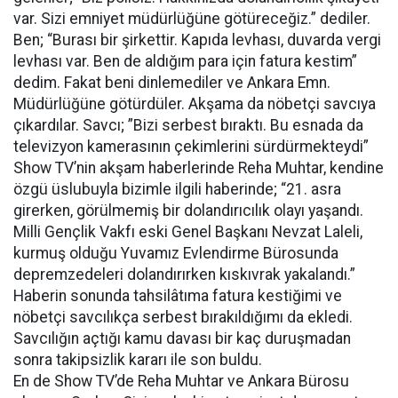
var. Sizi emniyet müdürlüğüne götüreceğiz.” dediler.
Ben; “Burası bir şirkettir. Kapıda levhası, duvarda vergi
levhası var. Ben de aldığım para için fatura kestim”
dedim. Fakat beni dinlemediler ve Ankara Emn.
Müdürlüğüne götürdüler. Akşama da nöbetçi savcıya
çıkardılar. Savcı; ”Bizi serbest bıraktı. Bu esnada da
televizyon kamerasının çekimlerini sürdürmekteydi”
Show TV’nin akşam haberlerinde Reha Muhtar, kendine
özgü üslubuyla bizimle ilgili haberinde; “21. asra
girerken, görülmemiş bir dolandırıcılık olayı yaşandı.
Milli Gençlik Vakfı eski Genel Başkanı Nevzat Laleli,
kurmuş olduğu Yuvamız Evlendirme Bürosunda
depremzedeleri dolandırırken kıskıvrak yakalandı.”
Haberin sonunda tahsilâtıma fatura kestiğimi ve
nöbetçi savcılıkça serbest bırakıldığımı da ekledi.
Savcılığın açtığı kamu davası bir kaç duruşmadan
sonra takipsizlik kararı ile son buldu.
En de Show TV’de Reha Muhtar ve Ankara Bürosu