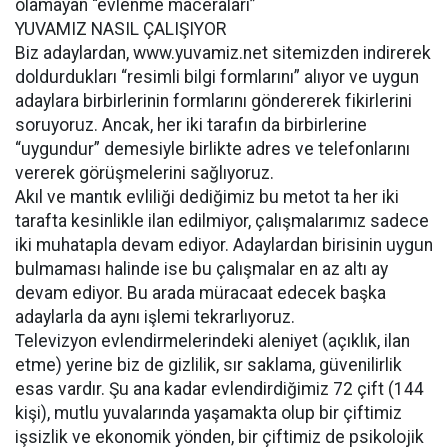
olamayan “evlenme maceraları”
YUVAMIZ NASIL ÇALIŞIYOR
Biz adaylardan, www.yuvamiz.net sitemizden indirerek
doldurdukları “resimli bilgi formlarını” alıyor ve uygun
adaylara birbirlerinin formlarını göndererek fikirlerini
soruyoruz. Ancak, her iki tarafın da birbirlerine
“uygundur” demesiyle birlikte adres ve telefonlarını
vererek görüşmelerini sağlıyoruz.
Akıl ve mantık evliliği dediğimiz bu metot ta her iki
tarafta kesinlikle ilan edilmiyor, çalışmalarımız sadece
iki muhatapla devam ediyor. Adaylardan birisinin uygun
bulmaması halinde ise bu çalışmalar en az altı ay
devam ediyor. Bu arada müracaat edecek başka
adaylarla da aynı işlemi tekrarlıyoruz.
Televizyon evlendirmelerindeki aleniyet (açıklık, ilan
etme) yerine biz de gizlilik, sır saklama, güvenilirlik
esas vardır. Şu ana kadar evlendirdiğimiz 72 çift (144
kişi), mutlu yuvalarında yaşamakta olup bir çiftimiz
işsizlik ve ekonomik yönden, bir çiftimiz de psikolojik