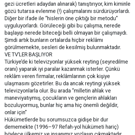
gezi ücretleri adaydan alınarak) tanıştırıyor, kim kiminle
gözü tutarsa evlenme (!) çalışmalarını sürdürüyorlardı.
Diğer bir ifade ile “hislerin öne çıktığı bir metodu”
uyguluyorlardı. Görüleceği gibi bu çalışma, nerede
başlayıp nerede biteceği belli olmayan bir çalışmaydı.
Şimdi artık bunların ortalarda hiçbir reklâmı
görülmemekte, sesleri de kesilmiş bulunmaktadır.
VE TV’LER BAŞLIYOR
Türkiye’de ki televizyonlar yüksek reyting (seyredilme
oranı) yaparak iyi paralar kazanmak isterler. Çünkü
reklâm veren firmalar, reklâmlarının çok kişiye
ulaşmasını gözetirler. Bu da ancak reytingi yüksek
televizyonlarla olur. Bu arada “milletin ahlak ve
maneviyatıymış, çocukların ve gençlerin ahlakları
bozuluyormuş, bunlar hiç ama hiç önemli değildir,
onlar için”
Hükümetlerde bu sorumsuzca gidişe bir dur
dememekte (1996–97 Refah-yol hükümeti hariç)
böylece ülkemiz ve insanımız yozlaşıp çıkmaktadır.