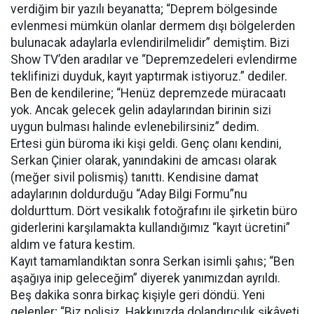
verdiğim bir yazılı beyanatta; “Deprem bölgesinde
evlenmesi mümkün olanlar dermem dışı bölgelerden
bulunacak adaylarla evlendirilmelidir” demiştim. Bizi
Show TV’den aradılar ve “Depremzedeleri evlendirme
teklifinizi duyduk, kayıt yaptırmak istiyoruz.” dediler.
Ben de kendilerine; “Henüz depremzede müracaatı
yok. Ancak gelecek gelin adaylarından birinin sizi
uygun bulması halinde evlenebilirsiniz” dedim.
Ertesi gün büroma iki kişi geldi. Genç olanı kendini,
Serkan Çinier olarak, yanındakini de amcası olarak
(meğer sivil polismiş) tanıttı. Kendisine damat
adaylarının doldurduğu “Aday Bilgi Formu”nu
doldurttum. Dört vesikalık fotoğrafını ile şirketin büro
giderlerini karşılamakta kullandığımız “kayıt ücretini”
aldım ve fatura kestim.
Kayıt tamamlandıktan sonra Serkan isimli şahıs; “Ben
aşağıya inip geleceğim” diyerek yanımızdan ayrıldı.
Beş dakika sonra birkaç kişiyle geri döndü. Yeni
gelenler; “Biz polisiz. Hakkınızda dolandırıcılık şikâyeti