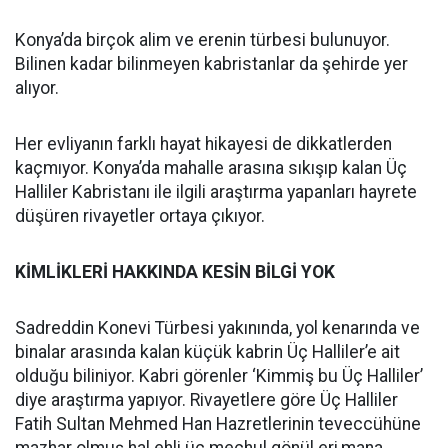
Konya’da birçok alim ve erenin türbesi bulunuyor.
Bilinen kadar bilinmeyen kabristanlar da şehirde yer
alıyor.
Her evliyanın farklı hayat hikayesi de dikkatlerden
kaçmıyor. Konya’da mahalle arasına sıkışıp kalan Üç
Halliler Kabristanı ile ilgili araştırma yapanları hayrete
düşüren rivayetler ortaya çıkıyor.
KİMLİKLERİ HAKKINDA KESİN BİLGİ YOK
Sadreddin Konevi Türbesi yakınında, yol kenarında ve
binalar arasında kalan küçük kabrin Üç Halliler’e ait
olduğu biliniyor. Kabri görenler ‘Kimmiş bu Üç Halliler’
diye araştırma yapıyor. Rivayetlere göre Üç Halliler
Fatih Sultan Mehmed Han Hazretlerinin teveccühüne
mazhar olmuş hal ehli üç meçhul gönül eri,mana