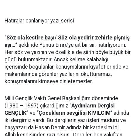
Hatıralar canlanıyor yazı serisi
“
Söz ola kestire başı/ Söz ola yedirir zehirle pişmiş
aşı…
” şeklinde Yunus Emre’ye ait bir şiir hatırlıyorum.
Her söz ve yazının ve özellikle de şiirin böyle büyük bir
gücü bulunmaktadır. Ancak kelime kalabalığı
içerisinde boğulanlar, konuşmalarını kıyafetlerinde ve
makamlarında görenler yazılarını okutturamaz,
konuşmalarını kimseye dinletemezler.
Milli Gençlik Vakfı Genel Başkanlığım döneminde
(1980 – 1997) çıkardığımız “
Aydınların Dergisi
GENÇLİK”
ve “
Çocukların sevgilisi KIVILCIM
” adında
iki dergimiz vardı. Bu dergilerin yazı işleri müdürü ve
başyazarı da Hasan Demir adında bir kardeşim idi.
Allah kendisinden razı olsun. Dergiler, ben vakıftan