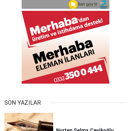
SON YAZILAR
Nurten Selma
Çevikoğlu