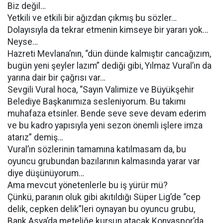
Biz değil…
Yetkili ve etkili bir ağızdan çıkmış bu sözler…
Dolayısıyla da tekrar etmenin kimseye bir yararı yok…
Neyse…
Hazreti Mevlana’nın, “dün dünde kalmıştır cancağızım,
bugün yeni şeyler lazım” dediği gibi, Yılmaz Vural’ın da
yarına dair bir çağrısı var…
Sevgili Vural hoca, “Sayın Valimize ve Büyükşehir
Belediye Başkanımıza sesleniyorum. Bu takımı
muhafaza etsinler. Bende seve seve devam ederim
ve bu kadro yapısıyla yeni sezon önemli işlere imza
atarız” demiş…
Vural’ın sözlerinin tamamına katılmasam da, bu
oyuncu grubundan bazılarının kalmasında yarar var
diye düşünüyorum…
Ama mevcut yönetenlerle bu iş yürür mü?
Çünkü, paranın oluk gibi akıtıldığı Süper Lig’de “cep
delik, cepken delik”leri oynayan bu oyuncu grubu,
Bank Asya’da meteliğe kurşun atacak Konyaspor’da