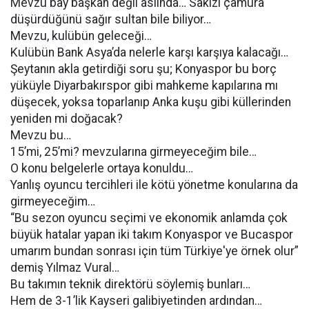
Mevzu bay başkan değil aslında… Sakızı çamura
düşürdüğünü sağır sultan bile biliyor…
Mevzu, kulübün geleceği…
Kulübün Bank Asya’da nelerle karşı karşıya kalacağı…
Şeytanın akla getirdiği soru şu; Konyaspor bu borç
yüküyle Diyarbakırspor gibi mahkeme kapılarına mı
düşecek, yoksa toparlanıp Anka kuşu gibi küllerinden
yeniden mi doğacak?
Mevzu bu…
15’mi, 25’mi? mevzularına girmeyeceğim bile…
O konu belgelerle ortaya konuldu…
Yanlış oyuncu tercihleri ile kötü yönetme konularına da
girmeyeceğim…
“Bu sezon oyuncu seçimi ve ekonomik anlamda çok
büyük hatalar yapan iki takım Konyaspor ve Bucaspor
umarım bundan sonrası için tüm Türkiye'ye örnek olur”
demiş Yılmaz Vural…
Bu takımın teknik direktörü söylemiş bunları…
Hem de 3-1’lik Kayseri galibiyetinden ardından…