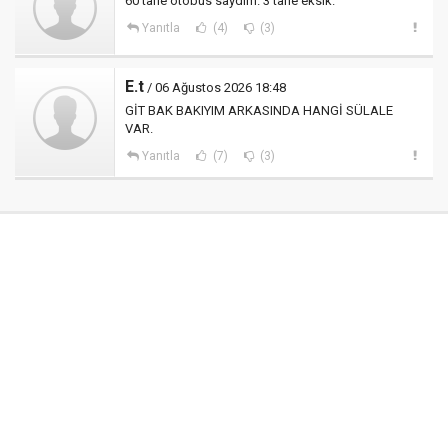
60 tane otobüs saydım. 3 tane eksik.
Yanıtla
(4)
(3)
E.t
/ 06 Ağustos 2026 18:48
GİT BAK BAKIYIM ARKASINDA HANGİ SÜLALE
VAR.
Yanıtla
(7)
(3)