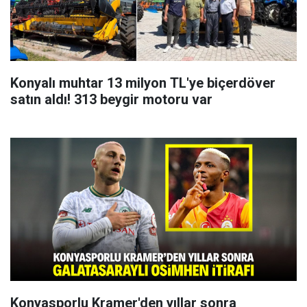
Konyalı muhtar 13 milyon TL'ye biçerdöver
satın aldı! 313 beygir motoru var
Konyasporlu Kramer'den yıllar sonra