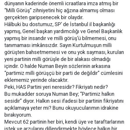
dünyanın kaderinde önemli icraatlara imza atmış bir
“Milli Görüş” zihniyetini hiç ağzına almamış olması
gerçekten garipsenecek bir olaydır.
Hâlbuki bu dostumuz, SP’ de İstanbul il başkanlığı
yapmış, Genel başkan yardımcılığı ve Genel Başkanlık
yapmış bir insandır ve milli görüş’ü bilmemesi, onu
tanımaması imkânsızdır. Sayın Kurtulmuşun milli
görüşten bahsetmemesi ve onu yok sayması, kurulan
yeni partinin milli görüşle de bir alakası olmadığı
içindir. O halde Numan Beyin sözlerinin arkasına
“partimiz milli görüşçü bir parti de değildir” cümlesini
eklememiz yerinde olacaktır.
Peki, HAS Partini yeri neresidir? Fikriyatı nedir?
Bu mukadder soruya Numan Bey; “Partimiz halkın
sesidir” diyor. Halkın sesi ifadesi bir partinin fikriyatını
açıklamaya yeter mi? Bunu okuyucularımın idrakine
bırakıyorum.
Mevcut 62 partinin her biri, kendi üye ve taraftarlarının
istek ve arzularını dillendirmekte böylece halkın bir