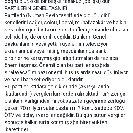
doğru olur, o da bir başka tenakuz (çelişki) dur.
PARTİLERİN GENEL TASNİFİ
Partilerin (Numan Beyin tasnifinde olduğu gibi)
kendilerini sağcı, solcu, liberal, muhafazakâr ve halkın
sesi olma gibi bir takım suni tarifler içerisinde olmaları
aslında hiç de önemli değildir. Bunların Genel
Başkanlarının veya yetkili üyelerinin televizyon
ekranlarında veya miting meydanlarında sanki
birbirlerine karşıymış gibi atıp tutmaları da fazlaca
önem taşımaz. Önemli olan bu partiler aşağıda
sıralayacağım bazı önemli hususlarda nasıl düşünüyor
ve nasıl hareket ediyor olduklarıdır.
Bu partiler iktidara geldiklerinde (AKP şu anda
iktidardadır) vergileri kimlerden almaktadırlar? Zengin
olanların varlığından mı yoksa zaten geçinme zorluğu
çeken 70 milyon vatandaştan mı? Konu sadece KDV,
ÖTV ve dolaylı vergiler değildir. Bu gün bütün vergiler
sonuçta halkın sırta konmuş ağır birer yükten
ibarettirler.