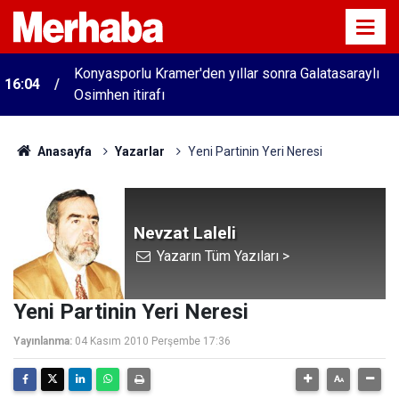
Konyasporlu Kramer'den yıllar sonra Galatasaraylı
16:04
Osimhen itirafı
Anasayfa
Yazarlar
Yeni Partinin Yeri Neresi
Nevzat Laleli
Yazarın Tüm Yazıları >
Yeni Partinin Yeri Neresi
Yayınlanma:
04 Kasım 2010 Perşembe 17:36