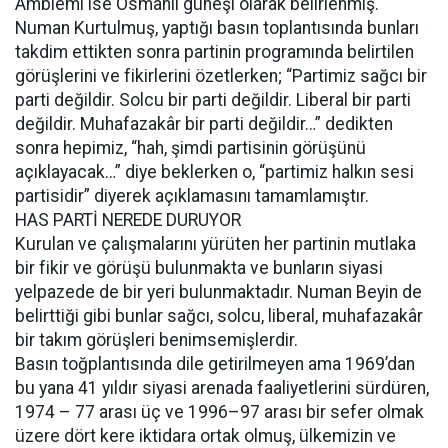
Amblemi ise Osmanlı güneşi olarak belirlenmiş.
Numan Kurtulmuş, yaptığı basın toplantısında bunları
takdim ettikten sonra partinin programında belirtilen
görüşlerini ve fikirlerini özetlerken; “Partimiz sağcı bir
parti değildir. Solcu bir parti değildir. Liberal bir parti
değildir. Muhafazakâr bir parti değildir…” dedikten
sonra hepimiz, “hah, şimdi partisinin görüşünü
açıklayacak…” diye beklerken o, “partimiz halkın sesi
partisidir” diyerek açıklamasını tamamlamıştır.
HAS PARTİ NEREDE DURUYOR
Kurulan ve çalışmalarını yürüten her partinin mutlaka
bir fikir ve görüşü bulunmakta ve bunların siyasi
yelpazede de bir yeri bulunmaktadır. Numan Beyin de
belirttiği gibi bunlar sağcı, solcu, liberal, muhafazakâr
bir takım görüşleri benimsemişlerdir.
Basın toğplantısında dile getirilmeyen ama 1969’dan
bu yana 41 yıldır siyasi arenada faaliyetlerini sürdüren,
1974 – 77 arası üç ve 1996–97 arası bir sefer olmak
üzere dört kere iktidara ortak olmuş, ülkemizin ve