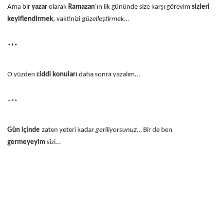
Ama bir
yazar
olarak
Ramazan
’ın ilk gününde size karşı görevim
sizleri
keyiflendirmek
, vaktinizi
güzelleştirmek…
***
O yüzden
ciddi konuları
daha sonra yazalım…
***
Gün içinde
zaten yeteri kadar
geriliyorsunuz
… Bir de ben
germeyeyim
sizi…