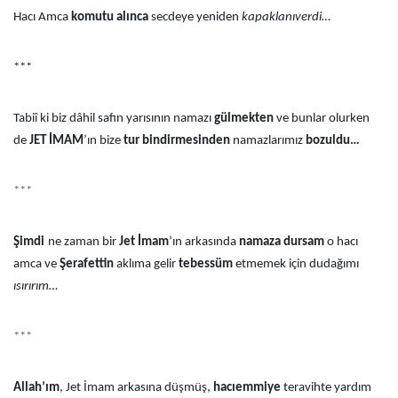
Hacı Amca
komutu alınca
secdeye yeniden
kapaklanıverdi…
***
Tabiî ki biz dâhil safın yarısının namazı
gülmekten
ve bunlar olurken
de
JET İMAM
’ın bize
tur bindirmesinden
namazlarımız
bozuldu…
***
Şimdi
ne zaman bir
Jet İmam
’ın arkasında
namaza dursam
o hacı
amca ve
Şerafettin
aklıma gelir
tebessüm
etmemek için dudağımı
ısırırım…
***
Allah’ım
, Jet İmam arkasına düşmüş,
hacıemmiye
teravihte yardım