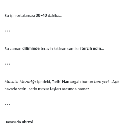
Bu işin ortalaması
30–40
dakika…
***
Bu zaman
diliminde
teravih kıldıran camileri
tercih edin
…
***
Musalla Mezarlığı
içindeki, Tarihi
Namazgah
bunun
tam yeri
… Açık
havada serin -serin
mezar taşları
arasında namaz…
***
Havası da
uhrevi…