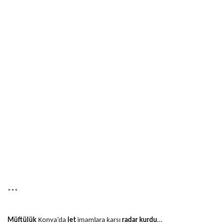
***
Müftülük
Konya’da
jet
imamlara karşı
radar kurdu
…