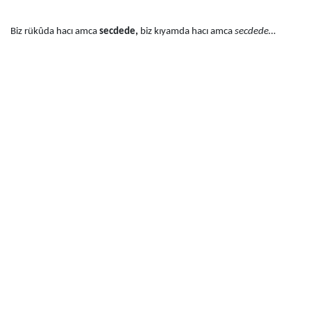
Biz rükûda hacı amca
secdede,
biz kıyamda hacı amca
secdede…