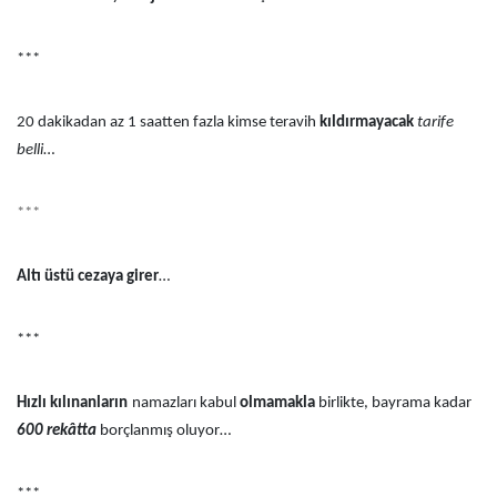
***
20 dakikadan az 1 saatten fazla kimse teravih
kıldırmayacak
tarife
belli
…
***
Altı üstü cezaya girer
…
***
Hızlı kılınanların
namazları kabul
olmamakla
birlikte, bayrama kadar
600 rekâtta
borçlanmış oluyor…
***