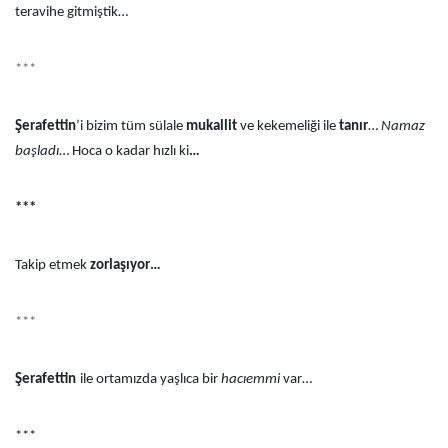
teravihe gitmiştik…
***
Şerafettin
’i bizim tüm sülale
mukallit
ve kekemeliği ile
tanır
…
Namaz
başladı
… Hoca o kadar hızlı ki
…
***
Takip etmek
zorlaşıyor…
***
Şerafettin
ile ortamızda yaşlıca bir
hacıemmi
var…
***