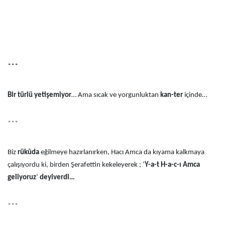
***
Bir türlü yetişemiyor
… Ama sıcak ve yorgunluktan
kan-ter
içinde…
***
Biz
rükûda
eğilmeye hazırlanırken, Hacı Amca da kıyama kalkmaya
çalışıyordu ki, birden Şerafettin kekeleyerek ; ‘
Y-a-t H-a-c-ı Amca
geliyoruz
’
deyiverdi…
***