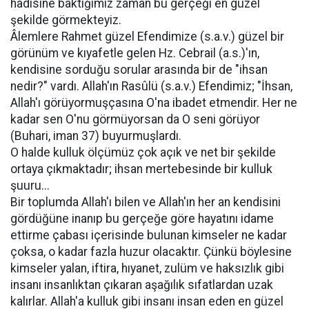
hadisine baktığımız zaman bu gerçeği en güzel
şekilde görmekteyiz.
Âlemlere Rahmet güzel Efendimize (s.a.v.) güzel bir
görünüm ve kıyafetle gelen Hz. Cebrail (a.s.)'ın,
kendisine sorduğu sorular arasında bir de "ihsan
nedir?" vardı. Allah'ın Rasûlü (s.a.v.) Efendimiz; "İhsan,
Allah'ı görüyormuşçasına O'na ibadet etmendir. Her ne
kadar sen O'nu görmüyorsan da O seni görüyor
(Buhari, iman 37) buyurmuşlardı.
O halde kulluk ölçümüz çok açık ve net bir şekilde
ortaya çıkmaktadır; ihsan mertebesinde bir kulluk
şuuru...
Bir toplumda Allah'ı bilen ve Allah'ın her an kendisini
gördüğüne inanıp bu gerçeğe göre hayatını idame
ettirme çabası içerisinde bulunan kimseler ne kadar
çoksa, o kadar fazla huzur olacaktır. Çünkü böylesine
kimseler yalan, iftira, hıyanet, zulüm ve haksızlık gibi
insanı insanlıktan çıkaran aşağılık sıfatlardan uzak
kalırlar. Allah'a kulluk gibi insanı insan eden en güzel