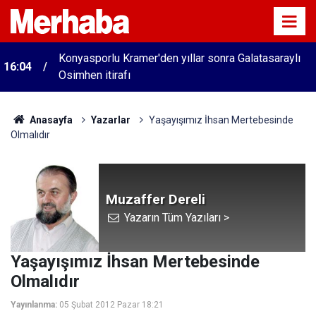
Konyasporlu Kramer'den yıllar sonra Galatasaraylı
16:04
Osimhen itirafı
Anasayfa
Yazarlar
Yaşayışımız İhsan Mertebesinde
Olmalıdır
Muzaffer Dereli
Yazarın Tüm Yazıları >
Yaşayışımız İhsan Mertebesinde
Olmalıdır
Yayınlanma:
05 Şubat 2012 Pazar 18:21