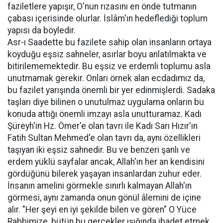
faziletlere yapışır, O'nun rızasını en önde tutmanın
çabası içerisinde olurlar. İslâm'ın hedeflediği toplum
yapısı da böyledir.
Asr-ı Saadette bu fazilete sahip olan insanların ortaya
koyduğu eşsiz sahneler, asırlar boyu anlatılmakta ve
bitirilememektedir. Bu eşsiz ve erdemli toplumu asla
unutmamak gerekir. Onları örnek alan ecdadımız da,
bu fazilet yarışında önemli bir yer edinmişlerdi. Sadaka
taşları diye bilinen o unutulmaz uygulama onların bu
konuda attığı önemli imzayı asla unutturamaz. Kadı
Şüreyh'in Hz. Ömer'e olan tavrı ile Kadı Sarı Hızır'ın
Fatih Sultan Mehmed'e olan tavrı da, aynı özellikleri
taşıyan iki eşsiz sahnedir. Bu ve benzeri şanlı ve
erdem yüklü sayfalar ancak, Allah'ın her an kendisini
gördüğünü bilerek yaşayan insanlardan zuhur eder.
İnsanın amelini görmekle sınırlı kalmayan Allah'ın
görmesi, aynı zamanda onun gönül âlemini de içine
alır. "Her şeyi en iyi şekilde bilen ve gören" O Yüce
Rabbimize, bütün bu gerçekler ışığında ibadet etmek,