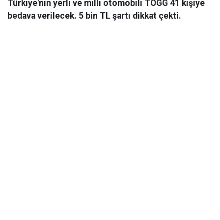
Türkiye'nin yerli ve milli otomobili TOGG 41 kişiye
bedava verilecek. 5 bin TL şartı dikkat çekti.