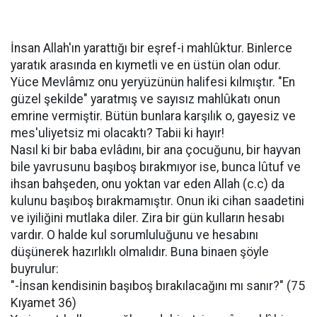
İnsan Allah'ın yarattığı bir eşref-i mahlûktur. Binlerce
yaratık arasında en kıymetli ve en üstün olan odur.
Yüce Mevlâmız onu yeryüzünün halifesi kılmıştır. "En
güzel şekilde" yaratmış ve sayısız mahlûkatı onun
emrine vermiştir. Bütün bunlara karşılık o, gayesiz ve
mes'uliyetsiz mi olacaktı? Tabii ki hayır!
Nasıl ki bir baba evlâdını, bir ana çocuğunu, bir hayvan
bile yavrusunu başıboş bırakmıyor ise, bunca lûtuf ve
ihsan bahşeden, onu yoktan var eden Allah (c.c) da
kulunu başıboş bırakmamıştır. Onun iki cihan saadetini
ve iyiliğini mutlaka diler. Zira bir gün kulların hesabı
vardır. O halde kul sorumluluğunu ve hesabını
düşünerek hazırlıklı olmalıdır. Buna binaen şöyle
buyrulur:
"-İnsan kendisinin başıboş bırakılacağını mı sanır?" (75
Kıyamet 36)