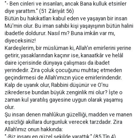
"- Ben cinleri ve insanları, ancak Bana kulluk etsinler
diye yarattım." (51 Zâriyât 56)
Bütün bu hakikatları kabul eden ve yaşayan bir insan
Mü'min olur. Bu iman sahibi kişi yaşayışının bütün halini
ibadetle doldurur. Nasıl mı? Buna imkân var mı,
diyeceksiniz!
Kardeşlerim, bir müslüman ki, Allah'ın emirlerini yerine
getirir, yasaklarından kaçınır ise, kanaatkâr ve helâl
daire içerisinde dünyaya çalışması da ibadet
yerindedir. Zira çoluk çocuğunu muhtaç etmeden
geçindirmesi de Allah'ımızın yüce emirlerindendir.
Kalp de uyanık olur, Rabbini düşünür ve O'nu
zikrederse bundan büyük zenginlik mi olur? İşte o
zaman kul yaratılış gayesine uygun olarak yaşamış
olur.
Şu insan denen mahlûkun güzelliği, madden ve manen
eşsizliği akıllara durgunluk verecek tarzdadır. Zira
Allah’ımız onun hakkında:
"-Biz insanı en güzel şekilde yarattık," (85 Tîn 4)