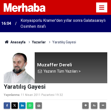
Konyasporlu Kramer'den yıllar sonra Galatasaraylı
16:04
Osimhen itirafı
Anasayfa
Yazarlar
Yaratılış Gayesi
Muzaffer Dereli
Yazarın Tüm Yazıları >
Yaratılış Gayesi
Yayınlanma:
11 Nisan 2011 Pazartesi 19:32