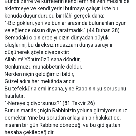
Bunca zerre ve kürrelerin kendi emrine verilmesini de
akletmeye ve kendi yerini bulmaya çalışır. İşte bu
konuda düşündürücü bir İlâhî gerçek daha:
"-Biz gökleri, yeri ve bunlar arasında bulunanları oyun
ve eğlence olsun diye yaratmadık." (44 Duhan 38)
Semadaki o binlerce yıldızın dünyadan büyük
oluşlarını, bu direksiz muazzam dünya sarayını
düşünerek şöyle diyecektir:
Allah’ım! Yönümüzü sana döndür,
Gönlümüzü muhabbetinle doldur.
Nerden niçin geldiğimizi bildir,
Güzel adını her mekânda andır.
Bu tefekkür alemi insana, yine Rabbinin şu sorusunu
hatırlatır:
"-Nereye gidiyorsunuz?" (81 Tekvir 26)
Bunun manâsı; niçin Rabbinizin yoluna gitmiyorsunuz
demektir. Yine bu sorudan anlaşılan bir hakikat de,
insanın bir gün Rabbine döneceği ve bu gidişattan
hesaba çekileceğidir.