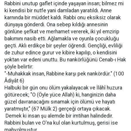
Rabbini unutup gaflet içinde yaşayan insan; bilmez mi
ki kendisi bir nutfe yani damladan yaratıldı. Anne
karnında bir müddet kaldı. Rabbi onu eksiksiz olarak
dünyaya gönderdi. Ona sebep kıldığı annesinin
gönlüne şefkat ve merhamet vererek, iki yıl emzirip
bakımını nasib etti. Ağlamakla ve oyunla çocukluğu
geçti. Aklı erdikçe bir şeyler öğrendi. Gençliği, evliliği
de zuhur edince gurur ve kibire kapılıp, o kendisini
yoktan var edeni unuttu. Bu nankörlüğünü Cenab-ı Hak
şöyle belirtir:
"-Muhakkak insan, Rabbine karşı pek nankördür." (100
Âdiyât 6)
Halbuki bir gün onu ölüm yakalayacak ve İlâhî huzura
götürecek; "O (Öyle yüce Allah) ki, hanginizin daha
güzel davranacağını sınamak için ölümü ve hayatı
yaratmıştır," (67 Mülk 2) gerçeği ortaya çıkacak.
Demek ki insan şu alemde bir imtihan halindedir.
Rabbini bulan ve O'na kul olan kurtulmuş, gerisi ise
mahvolmuştur.