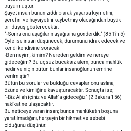
buyurmuştur.
Şayet insan bunun zıddı olarak yaşarsa kıymetini,
şerefini ve haysiyetini kaybetmiş olacağından büyük
bir düşüş gösterecektir:
"-Sonra onu aşağıların aşağısına gönderdik." (85 Tîn 5)
Öyle ise insan düşünecek, durumunu idrak edecek ve
kendi kendisine soracak:
-Ben neyim, kimim? Nereden geldim ve nereye
gideceğim? Bu uçsuz bucaksız alem, bunca mahlûk
nedir ve niçin bütün bunlar insanoğlunun emrine
verilmiştir?
Bütün bu sorular ve bulduğu cevaplar onu aslına,
özüne ve kimliğine kavuşturacaktır. Sonuçta ise;
"-Biz Allah içiniz ve Allah'a gideceğiz" (2 Bakara 156)
hakîkatine ulaşacaktır.
Bu neticeye varan insan; bunca mahlûkatın boşuna
yaratılmadığını, herşeyin bir hikmet ve sebebi
olduğunu düşünür.