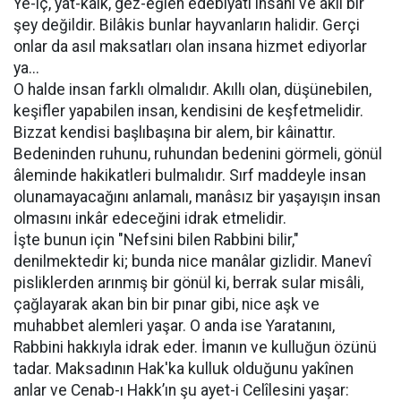
Ye-iç, yat-kalk, gez-eğlen edebiyatı insanî ve aklî bir
şey değildir. Bilâkis bunlar hayvanların halidir. Gerçi
onlar da asıl maksatları olan insana hizmet ediyorlar
ya...
O halde insan farklı olmalıdır. Akıllı olan, düşünebilen,
keşifler yapabilen insan, kendisini de keşfetmelidir.
Bizzat kendisi başlıbaşına bir alem, bir kâinattır.
Bedeninden ruhunu, ruhundan bedenini görmeli, gönül
âleminde hakikatleri bulmalıdır. Sırf maddeyle insan
olunamayacağını anlamalı, manâsız bir yaşayışın insan
olmasını inkâr edeceğini idrak etmelidir.
İşte bunun için "Nefsini bilen Rabbini bilir,"
denilmektedir ki; bunda nice manâlar gizlidir. Manevî
pisliklerden arınmış bir gönül ki, berrak sular misâli,
çağlayarak akan bin bir pınar gibi, nice aşk ve
muhabbet alemleri yaşar. O anda ise Yaratanını,
Rabbini hakkıyla idrak eder. İmanın ve kulluğun özünü
tadar. Maksadının Hak'ka kulluk olduğunu yakînen
anlar ve Cenab-ı Hakk’ın şu ayet-i Celîlesini yaşar: