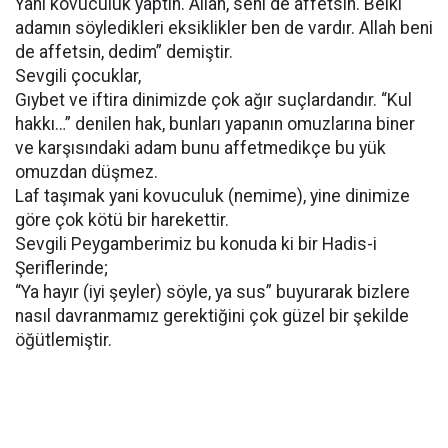
Yani kovuculuk yaptın. Allah, seni de affetsin. Belki
adamın söyledikleri eksiklikler ben de vardır. Allah beni
de affetsin, dedim” demiştir.
Sevgili çocuklar,
Gıybet ve iftira dinimizde çok ağır suçlardandır. “Kul
hakkı…” denilen hak, bunları yapanın omuzlarına biner
ve karşısındaki adam bunu affetmedikçe bu yük
omuzdan düşmez.
Laf taşımak yani kovuculuk (nemime), yine dinimize
göre çok kötü bir harekettir.
Sevgili Peygamberimiz bu konuda ki bir Hadis-i
Şeriflerinde;
“Ya hayır (iyi şeyler) söyle, ya sus” buyurarak bizlere
nasıl davranmamız gerektiğini çok güzel bir şekilde
öğütlemiştir.