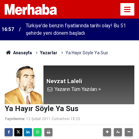
Türkiye'de benzin fiyatlarında tarihi olay! Bu 51
16:57
şehirde yeni dönem başladı
Anasayfa
Yazarlar
Ya Hayır Söyle Ya Sus
Nevzat Laleli
Yazarın Tüm Yazıları >
Ya Hayır Söyle Ya Sus
Yayınlanma:
12 Şubat 2011 Cumartesi 18:23