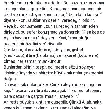
örneklendirerek takdim ederler. Bu, bazen uzun zaman
konuşmalarını gerektirir. Konuşmalarının sonunda bir
özet vermek isteyen konuşmacı; “Uzun lafın kısası…”
diyerek konuştuklarının özetini vereceğini bildirir.
Veya bu konuşmanın uzun süreceğini tahmin eden
dinleyici, bu sefer konuşmacıya dönerek; “Kısa kes de
Aydın havası olsun” deyiverir. Yani, “konuştuğun
sözlerin bir özetini ver” diyebilir.
Çok konuşulan sözlerin içinde yalan, gıybet
(dedikodu), iftira (karalama) ve hakaret (kötüleme)
olması her zaman mümkündür.
Bunlardan birinin tespit edilmesi o sözü söyleyen
kişinin dünyada ve ahirette büyük sıkıntılar çekmesini
doğurur.
Dünyada sıkıntılar çeker. Çünkü aleyhinde konuşulan
kişi; “hakaret ve iftira davası açabilir ve muhatabının,
para cezasına çarptırılmasını isteyebilir.”
Ahirette büyük sıkıntılara düşebilir. Çünkü Allah, hakkı
yenen kullarının haklarını, karşısındaki alacağını ve