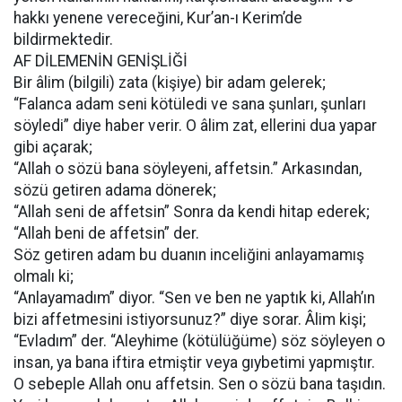
hakkı yenene vereceğini, Kur’an-ı Kerim’de
bildirmektedir.
AF DİLEMENİN GENİŞLİĞİ
Bir âlim (bilgili) zata (kişiye) bir adam gelerek;
“Falanca adam seni kötüledi ve sana şunları, şunları
söyledi” diye haber verir. O âlim zat, ellerini dua yapar
gibi açarak;
“Allah o sözü bana söyleyeni, affetsin.” Arkasından,
sözü getiren adama dönerek;
“Allah seni de affetsin” Sonra da kendi hitap ederek;
“Allah beni de affetsin” der.
Söz getiren adam bu duanın inceliğini anlayamamış
olmalı ki;
“Anlayamadım” diyor. “Sen ve ben ne yaptık ki, Allah’ın
bizi affetmesini istiyorsunuz?” diye sorar. Âlim kişi;
“Evladım” der. “Aleyhime (kötülüğüme) söz söyleyen o
insan, ya bana iftira etmiştir veya gıybetimi yapmıştır.
O sebeple Allah onu affetsin. Sen o sözü bana taşıdın.