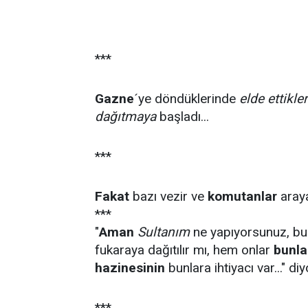
***
Gazne
´ye döndüklerinde
elde ettikler
dağıtmaya
başladı...
***
Fakat
bazı vezir ve
komutanlar
araya
***
"
Aman
Sultanım
ne yapıyorsunuz, b
fukaraya dağıtılır mı, hem onlar
bunla
hazinesinin
bunlara ihtiyacı var..." diyo
***