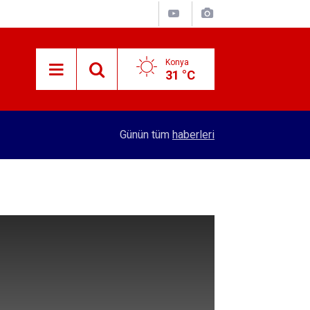
Konya
31 °C
12:07
Konya'daki okuldan sıralama başarısı
Günün tüm
haberleri