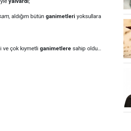
öyle
yalvardı
;
sam,
aldığım bütün
ganimetleri
yoksullara
i ve çok kıymetli
ganimetlere
sahip oldu...