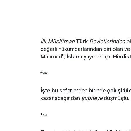
İlk Müslüman
Türk
Devletlerinden
bi
değerli hükümdarlarından biri olan ve t
Mahmud",
İslamı
yaymak için
Hindis
***
İşte
bu seferlerden birinde
çok şidde
kazanacağından
şüpheye
düşmüştü..
***