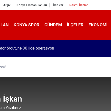
Arşiv
Konya Eleman İlanları
İlan ver
Resmi İlanlar
İLAN
KONYA SPOR
GÜNDEM
İLÇELER
EKONOMI
rör örgütüne 30 ilde operasyon
mak!
 İşkan
üm Yazıları >