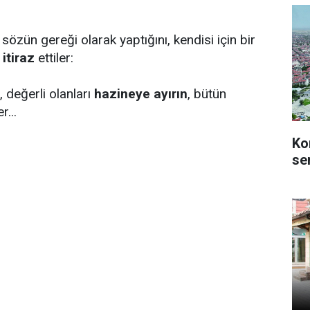
 sözün gereği olarak yaptığını, kendisi için bir
e
itiraz
ettiler:
, değerli olanları
hazineye ayırın
, bütün
r...
Ko
se