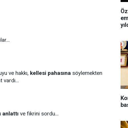
Öz
em
yı
ar...
uyu ve hakkı,
kellesi pahasına
söylemekten
 vardı...
Ko
baş
u
anlattı
ve fikrini sordu...