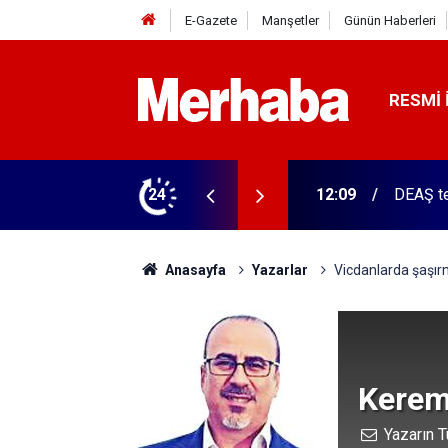
E-Gazete
Manşetler
Günün Haberleri
RESMI 
erinleyecek! MGM tarih verdi
24
12:09
DEAŞ te
Anasayfa
Yazarlar
Vicdanlarda şaşır
Kerem
Yazarın T