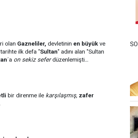
ri olan
Gazneliler,
devletinin
en büyük
ve
SO
arihte ilk defa "
Sultan
" adını alan "Sultan
tan
´a
on sekiz sefer
düzenlemişti...
tli
bir direnme ile
karşılaşmış
,
zafer
.