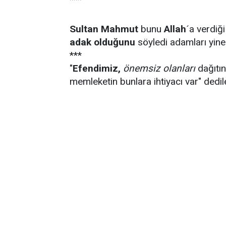
Sultan Mahmut
bunu
Allah
´a verdiği
adak olduğunu
söyledi adamları yin
***
"
Efendimiz,
önemsiz olanları
dağıtın
memleketin bunlara ihtiyacı var" dedile