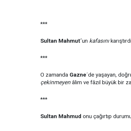
***
Sultan Mahmut´
un
kafasını
karıştırdıl
***
O zamanda
Gazne
´de yaşayan, doğr
çekinmeyen
âlim ve fâzıl büyük bir zat
***
Sultan Mahmud
onu çağırtıp durum