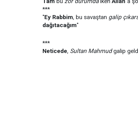
Tam
bu
zor durumda
iken
Allah
´a ş
***
"
Ey Rabbim
, bu savaştan
galip çıkar
dağıtacağım
"
***
Neticede
,
Sultan Mahmud
galip geld