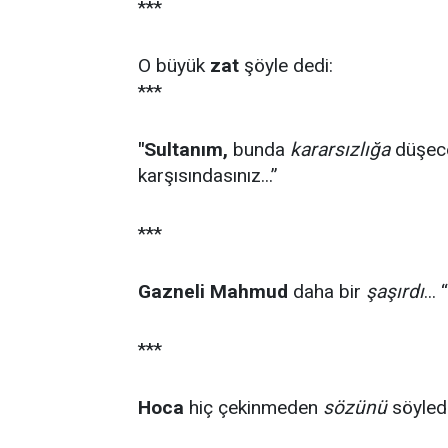
***
O büyük
zat
şöyle dedi:
***
"Sultanım,
bunda
kararsızlığa
düşece
karşısındasınız...”
***
Gazneli Mahmud
daha bir
şaşırdı
...
***
Hoca
hiç çekinmeden
sözünü
söyledi