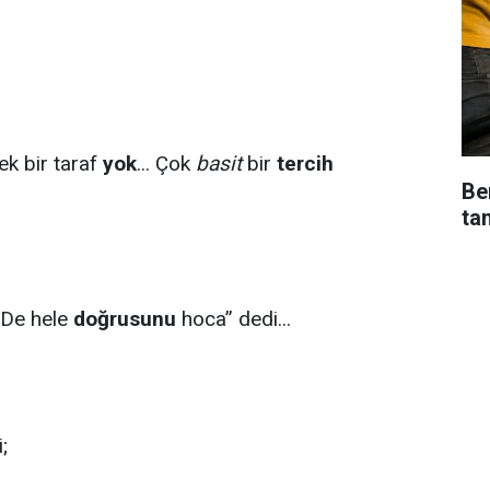
k bir taraf
yok
... Çok
basit
bir
tercih
Be
ta
 “De hele
doğrusunu
hoca” dedi...
;